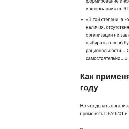
формирование инфор
информации» (п. 6 
«В той степени, в 
наличия, отсутстви
организации не зав
выбирать способ бу
рациональности… О
самостоятельно…» (п
Как примен
году
Но что делать органи
применять ПБУ 6/01 и