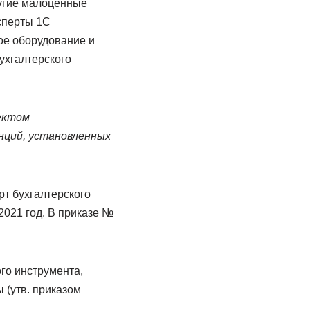
ругие малоценные
сперты 1С
ое оборудование и
ухгалтерского
ектом
нций, установленных
т бухгалтерского
2021 год. В приказе №
ого инструмента,
 (утв. приказом