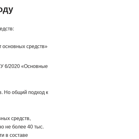
оду
едств:
т основных средств»
БУ 6/2020 «Основные
. Но общий подход к
вных средств,
о не более 40 тыс.
ти в составе