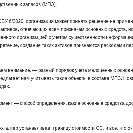
ственных запасов (МПЗ).
ФСБУ 6/2020, организация может принять решение не приме
 активов, отвечающих всем признакам основных средств, н
ленного организацией с учетом существенности информации 
ретение, создание таких активов признаются расходами пер
аем внимание, — разный порядок учета малоценных основн
предлагает нам учитывать такие объекты в составе МПЗ. Н
одах.
ент — способ определения, какие основные средства до
хгалтер устанавливает границу стоимости ОС, и все, что 