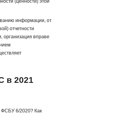
ности (ценности) этой
ованию информации, от
вой) отчетности
и, организация вправе
анием
ществляет
С в 2021
е ФСБУ 6/2020? Как