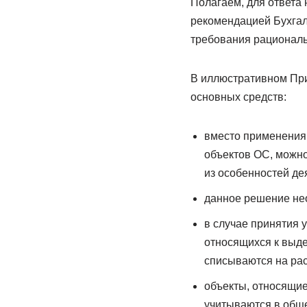
Полагаем, для ответа 
рекомендацией Бухгал
требования рациональ
В иллюстративном При
основных средств:
вместо применения 
объектов ОС, можно
из особенностей де
данное решение нео
в случае принятия 
относящихся к выде
списываются на рас
объекты, относящие
учитываются в обще