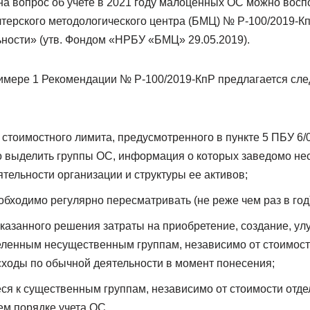
на вопрос об учете в 2021 году малоценных ОС можно восп
терского методологического центра (БМЦ) № Р-100/2019-К
ности» (утв. Фондом «НРБУ «БМЦ» 29.05.2019).
мере 1 Рекомендации № Р-100/2019-КпР предлагается сле
стоимостного лимита, предусмотренного в пункте 5 ПБУ 6/
 выделить группы ОС, информация о которых заведомо не
ятельности организации и структуры ее активов;
бходимо регулярно пересматривать (не реже чем раз в год)
указанного решения затраты на приобретение, создание, у
ленным несущественным группам, независимо от стоимост
ходы по обычной деятельности в момент понесения;
ся к существенным группам, независимо от стоимости отде
м порядке учета ОС.