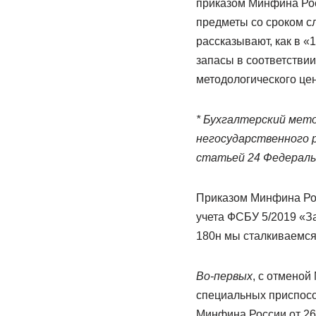
приказом Минфина Рос
предметы со сроком с
рассказывают, как в «
запасы в соответствии
методологического цент
* Бухгалтерский мет
негосударственного 
статьей 24 Федеральн
Приказом Минфина Рос
учета ФСБУ 5/2019 «За
180н мы сталкиваемся
Во-первых
, с отменой
специальных приспосо
Минфина России от 26