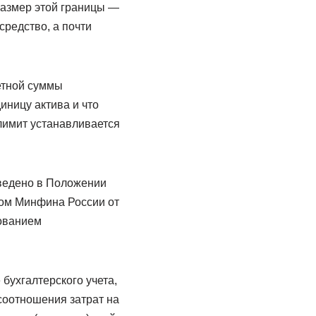
размер этой границы —
 средство, а почти
етной суммы
диницу актива и что
лимит устанавливается
иведено в Положении
зом Минфина России от
бованием
бухгалтерского учета,
 соотношения затрат на