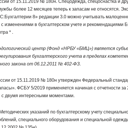
сии от 15.11.2019 № 180н. Спецодежда, спецоснастка и д
лужбы более 12 месяцев теперь к запасам не относятся. Эк
1С:Бухгалтерии 8» редакции 3.0 можно учитывать малоценн
 с изменениями в бухгалтерском учете и рекомендациями Б
ра * .
одологический центр (Фонд «НРБУ «БМЦ») является субъ
регулирования бухгалтерского учета в пределах компете
ого закона от 06.12.2011 № 402-ФЗ.
сии от 15.11.2019 № 180н утвержден Федеральный стандар
пасы». ФСБУ 5/2019 применяется начиная с отчетности за 
 с двумя интересными моментами.
 Методических указаний по бухгалтерскому учету специальн
блений, специального оборудования и специальной одежды
.12.2002 № 135н).