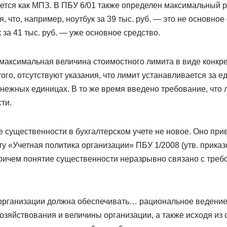
ается как МПЗ. В ПБУ 6/01 также определен максимальный 
я, что, например, ноутбук за 39 тыс. руб. — это не основное
 за 41 тыс. руб. — уже основное средство.
максимальная величина стоимостного лимита в виде конкр
ого, отсутствуют указания, что лимит устанавливается за е
енежных единицах. В то же время введено требование, что 
ти.
е существенности в бухгалтерском учете не новое. Оно пр
ту «Учетная политика организации» ПБУ 1/2008 (утв. прика
Причем понятие существенности неразрывно связано с тре
организации должна обеспечивать… рациональное ведение 
хозяйствования и величины организации, а также исходя из