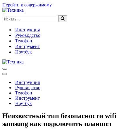
Перейти к содержимому
Искать...
Инструкция
Руководство
Телефон
Инструмент
Ноутбук
Меню
навигации
Меню
навигации
Инструкция
Руководство
Телефон
Инструмент
Ноутбук
Неизвестный тип безопасности wifi
samsung как подключить планшет