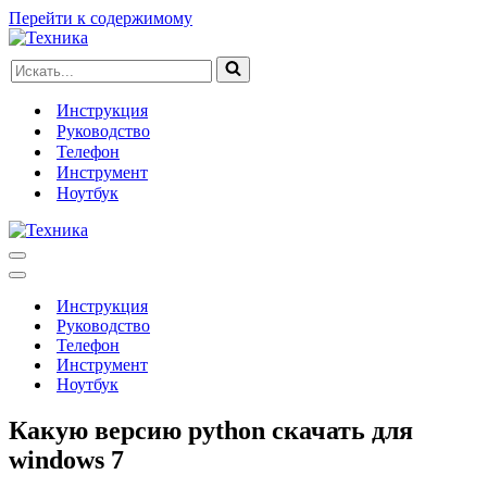
Перейти к содержимому
Искать...
Инструкция
Руководство
Телефон
Инструмент
Ноутбук
Меню
навигации
Меню
навигации
Инструкция
Руководство
Телефон
Инструмент
Ноутбук
Какую версию python скачать для
windows 7