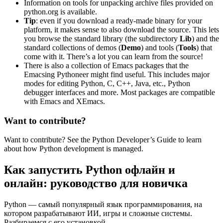
Information on tools for unpacking archive files provided on
python.org is available.
Tip
: even if you download a ready-made binary for your
platform, it makes sense to also download the source. This lets
you browse the standard library (the subdirectory
Lib
) and the
standard collections of demos (
Demo
) and tools (
Tools
) that
come with it. There’s a lot you can learn from the source!
There is also a collection of Emacs packages that the
Emacsing Pythoneer might find useful. This includes major
modes for editing Python, C, C++, Java, etc., Python
debugger interfaces and more. Most packages are compatible
with Emacs and XEmacs.
Want to contribute?
Want to contribute? See the Python Developer’s Guide to learn
about how Python development is managed.
Как запустить Python офлайн и
онлайн: руководство для новичка
Python — самый популярный язык программирования, на
котором разрабатывают ИИ, игры и сложные системы.
Разбираемся с его установкой.