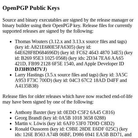
OpenPGP Public Keys
Source and binary executables are signed by the release manager or
binary builder using their OpenPGP key. Release files for currently
supported releases are signed by the following:
Thomas Wouters (3.12.x and 3.13.x source files and tags)
(key id: A821E680E5FA6305) (key id:
64E628F8D684696D) (key id: FC62 4643 4870 34E5) (key
id: B269 95E3 1025 0568) (key ids: 2D34 7EA6 AA65
421D, FB99 2128 6F5E 1540, and Apple Developer ID
DJ3H93M7VJ
)
Larry Hastings (3.5.x source files and tags) (key id: 3A5C
A953 F73C 700D) (key id: 04C3 67C2 18AD D4FF and
A4135B38)
Release files for older releases which have now reached end-of-life
may have been signed by one of the following:
Anthony Baxter (key id: 0EDD C5F2 6A45 C816)
Georg Brandl (key id: 0A5B 1018 3658 0288)
Martin v. Löwis (key id: 6AF0 53F0 7D9D C8D2)
Ronald Oussoren (key id: C9BE 28DE E6DF 025C) (key
ids: 126E B563 A74B 06BF, D986 6941 EA5B BD71, and