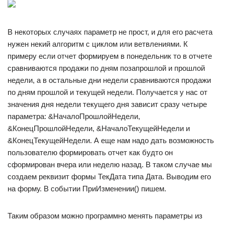
В некоторых случаях параметр не прост, и для его расчета
нужен некий алгоритм с циклом или ветвлениями. К
примеру если отчет формируем в понедельник то в отчете
сравниваются продажи по дням позапрошлой и прошлой
недели, а в остальные дни недели сравниваются продажи
по дням прошлой и текущей недели. Получается у нас от
значения дня недели текущего дня зависит сразу четыре
параметра: &НачалоПрошлойНедели,
&КонецПрошлойНедели, &НачалоТекущейНедели и
&КонецТекущейНедели. А еще нам надо дать возможность
пользователю формировать отчет как будто он
сформирован вчера или неделю назад. В таком случае мы
создаем реквизит формы ТекДата типа Дата. Выводим его
на форму. В событии ПриИзменении() пишем.
Таким образом можно программно менять параметры из