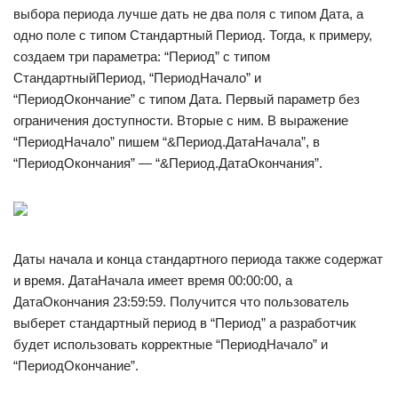
выбора периода лучше дать не два поля с типом Дата, а
одно поле с типом Стандартный Период. Тогда, к примеру,
создаем три параметра: “Период” с типом
СтандартныйПериод, “ПериодНачало” и
“ПериодОкончание” с типом Дата. Первый параметр без
ограничения доступности. Вторые с ним. В выражение
“ПериодНачало” пишем “&Период.ДатаНачала”, в
“ПериодОкончания” — “&Период.ДатаОкончания”.
Даты начала и конца стандартного периода также содержат
и время. ДатаНачала имеет время 00:00:00, а
ДатаОкончания 23:59:59. Получится что пользователь
выберет стандартный период в “Период” а разработчик
будет использовать корректные “ПериодНачало” и
“ПериодОкончание”.