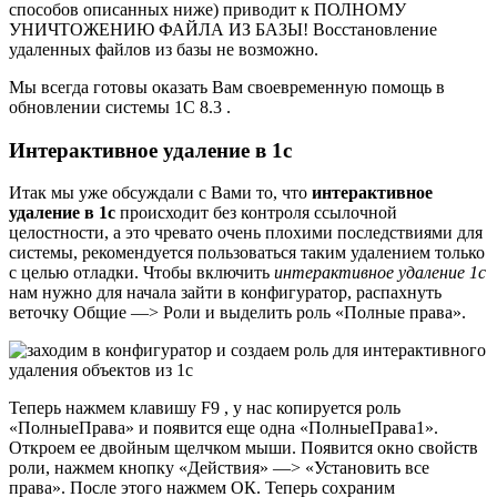
способов описанных ниже) приводит к ПОЛНОМУ
УНИЧТОЖЕНИЮ ФАЙЛА ИЗ БАЗЫ! Восстановление
удаленных файлов из базы не возможно.
Мы всегда готовы оказать Вам своевременную помощь в
обновлении системы 1С 8.3 .
Интерактивное удаление в 1с
Итак мы уже обсуждали с Вами то, что
интерактивное
удаление в 1с
происходит без контроля ссылочной
целостности, а это чревато очень плохими последствиями для
системы, рекомендуется пользоваться таким удалением только
с целью отладки. Чтобы включить
интерактивное удаление 1с
нам нужно для начала зайти в конфигуратор, распахнуть
веточку Общие —> Роли и выделить роль «Полные права».
Теперь нажмем клавишу F9 , у нас копируется роль
«ПолныеПрава» и появится еще одна «ПолныеПрава1».
Откроем ее двойным щелчком мыши. Появится окно свойств
роли, нажмем кнопку «Действия» —> «Установить все
права». После этого нажмем ОК. Теперь сохраним