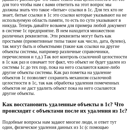
для того чтобы нам с вами ответить на этот вопрос мы
должны знать что такое «битые» ссылки в 1с. Для тех кто не
знает, битые ссылки в 1с это ссылки которые указывают на не
используемую область памяти, то есть по сути указывают в
никуда. Теперь давайте возьмем для примера любой документ
в системе 1с предприятие. В нем находится множествои
различных реквизитов. Эти реквизиты могут быть как
простыми (примитивные типы такие как число, дата, булево),
так могут быть и объектными (такие как ссылки на другие
объекты системы, например различные справочники,
перечисления и т.д.) Так вот контроль ссылочной целостности
в 1с как раз и означает тот факт, что объект не будет удален из
системы 1с до тех пор, пока на него ссылаются какие-либо
другие объекты системы. Как раз пометка на удаление
объектов 1с позволяет сохранить механизм ссылочной
целостности в 1с, так как обработка удаления помеченных
объектов не даст удалить объект пока на него ссылаются
другие объекты.
Как восстановить удаленные объекты в 1с? Что
происходит с объектами после их удаления из 1с?
Подобные вопросы нам задают многие люди, и ответ тут
один, физическое удаления данных из 1с (с помощью