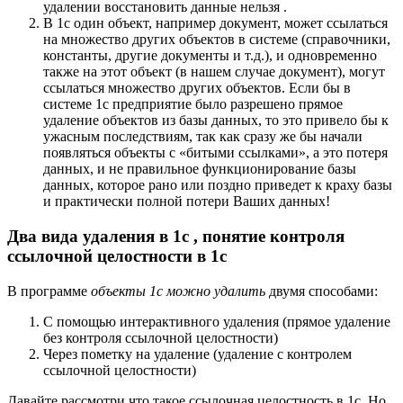
удалении восстановить данные нельзя .
В 1с один объект, например документ, может ссылаться
на множество других объектов в системе (справочники,
константы, другие документы и т.д.), и одновременно
также на этот объект (в нашем случае документ), могут
ссылаться множество других объектов. Если бы в
системе 1с предприятие было разрешено прямое
удаление объектов из базы данных, то это привело бы к
ужасным последствиям, так как сразу же бы начали
появляться объекты с «битыми ссылками», а это потеря
данных, и не правильное функционирование базы
данных, которое рано или поздно приведет к краху базы
и практически полной потери Ваших данных!
Два вида удаления в 1с , понятие контроля
ссылочной целостности в 1с
В программе
объекты 1с можно удалить
двумя способами:
С помощью интерактивного удаления (прямое удаление
без контроля ссылочной целостности)
Через пометку на удаление (удаление с контролем
ссылочной целостности)
Давайте рассмотри что такое ссылочная целостность в 1с. Но