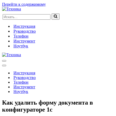
Перейти к содержимому
Искать...
Инструкция
Руководство
Телефон
Инструмент
Ноутбук
Меню
навигации
Меню
навигации
Инструкция
Руководство
Телефон
Инструмент
Ноутбук
Как удалить форму документа в
конфигураторе 1с