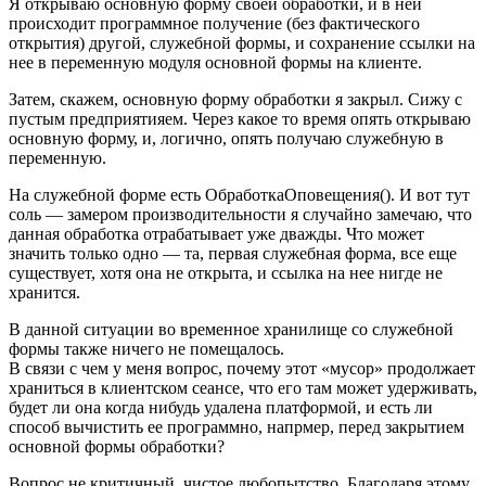
Я открываю основную форму своей обработки, и в ней
происходит программное получение (без фактического
открытия) другой, служебной формы, и сохранение ссылки на
нее в переменную модуля основной формы на клиенте.
Затем, скажем, основную форму обработки я закрыл. Сижу с
пустым предприятияем. Через какое то время опять открываю
основную форму, и, логично, опять получаю служебную в
переменную.
На служебной форме есть ОбработкаОповещения(). И вот тут
соль — замером производительности я случайно замечаю, что
данная обработка отрабатывает уже дважды. Что может
значить только одно — та, первая служебная форма, все еще
существует, хотя она не открыта, и ссылка на нее нигде не
хранится.
В данной ситуации во временное хранилище со служебной
формы также ничего не помещалось.
В связи с чем у меня вопрос, почему этот «мусор» продолжает
храниться в клиентском сеансе, что его там может удерживать,
будет ли она когда нибудь удалена платформой, и есть ли
способ вычистить ее программно, напрмер, перед закрытием
основной формы обработки?
Вопрос не критичный, чистое любопытство. Благодаря этому