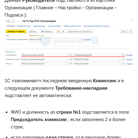
Данные
Руководителя
подставляются из карточки
Организации ( Главное – Настройки – Организации –
Подписи ):
1С «запоминает» последнюю введенную
Комиссию
и в
следующем документе
Требование-накладная
подставляет ее автоматически:
ФИО и должность из
строки №1
подставляется в поле
Председатель комиссии
, если заполнено 2 и более
строк;
если заполнена
одна строка
, то в печатную форму