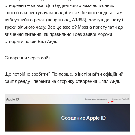
створення – кілька. Для будь-якого з нижчеописаних
способів користувачам знадобиться безпосередньо сам
«яблучний» агрегат (наприклад, A1893), доступ до інету і
трохи вільного часу. Все це вже є? Можна приступати до
вивчення питання, як правильно і без зайвої мороки
створити новий Епл Айді.
Створення через сайт
Що потрібно зробити? По-перше, в інеті знайти офіційний
сайт бренду і перейти на сторінку створення Еппл Айді.