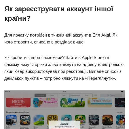
Як зареєструвати аккаунт іншої
країни?
Для початку потрібен вітчизняний аккаунт в Епл Айді. Як
його створити, описано в розділах вище.
Як зробити з нього іноземний? Зайти в Apple Store і в
самому низу сторінки зліва клікнути на адресу електронкою,
який юзер використовував при реєстрації. Випаде список з
декількох пунктів – потрібно клікнути на «Переглянути».