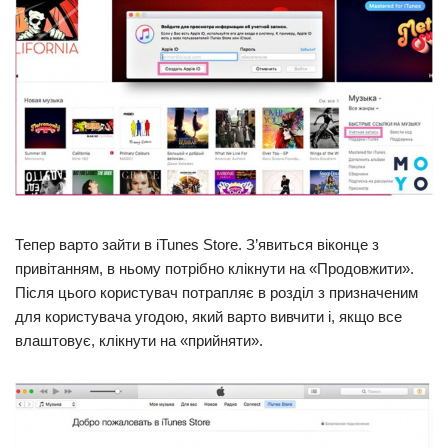
Тепер варто зайти в iTunes Store. З’явиться віконце з
привітанням, в ньому потрібно клікнути на «Продовжити».
Після цього користувач потрапляє в розділ з призначеним
для користувача угодою, який варто вивчити і, якщо все
влаштовує, клікнути на «прийняти».