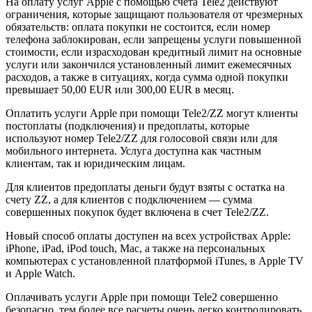
На оплату услуг Apple с помощью счета Tele2 действуют
ограничения, которые защищают пользователя от чрезмерных
обязательств: оплата покупки не состоится, если номер
телефона заблокирован, если запрещены услуги повышенной
стоимости, если израсходован кредитный лимит на основные
услуги или закончился установленный лимит ежемесячных
расходов, а также в ситуациях, когда сумма одной покупки
превышает 50,00 EUR или 300,00 EUR в месяц.
Оплатить услуги Apple при помощи Tele2/ZZ могут клиенты
постоплаты (подключения) и предоплаты, которые
используют номер Tele2/ZZ для голосовой связи или для
мобильного интернета. Услуга доступна как частным
клиентам, так и юридическим лицам.
Для клиентов предоплаты деньги будут взяты с остатка на
счету ZZ, а для клиентов с подключением — сумма
совершенных покупок будет включена в счет Tele2/ZZ.
Новый способ оплаты доступен на всех устройствах Apple:
iPhone, iPad, iPod touch, Mac, а также на персональных
компьютерах с установленной платформой iTunes, в Apple TV
и Apple Watch.
Оплачивать услуги Apple при помощи Tele2 совершенно
безопасно, тем более все расчеты очень легко контролировать.