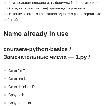
содержательном подходе есть формула N=2 в степени i=>
i=3 бита, т.к. это кол-во информации,которое несет
сообщение о том,что произошло одно из 8 равновероятных
событий.
Name already in use
coursera-python-basics /
Замечательные числа — 1.py
/
Go to file T
Go to line L
Go to definition R
Copy path
Copy permalink