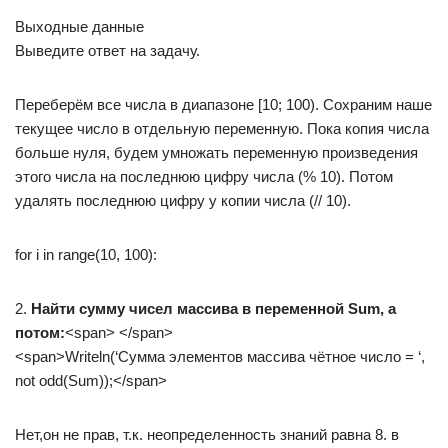
Выходные данные
Выведите ответ на задачу.
Переберём все числа в диапазоне [10; 100). Сохраним наше
текущее число в отдельную переменную. Пока копия числа
больше нуля, будем умножать переменную произведения
этого числа на последнюю цифру числа (% 10). Потом
удалять последнюю цифру у копии числа (// 10).
for i in range(10, 100):
2.
Найти сумму чисел массива в переменной Sum, а
потом:
<span> </span>
<span>Writeln(‘Сумма элементов массива чётное число = ‘,
not odd(Sum));</span>
Нет,он не прав, т.к. неопределенность знаний равна 8. в