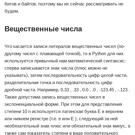
битов и байтов, поэтому мы их сейчас рассматривать не
будем.
Вещественные числа
Что касается записи литералов вещественных чисел (по-
другому чисел с плавающей точкой), то в Python для них
используется привычный нам математический синтаксис:
сперва записывается знак числа (плюс можно не
указывать), затем последовательность цифр целой части,
разделительная точка и последовательность цифр
дробной части. Например, 0.33 , .33 , 0.0 , .0 , -123.45 , -.123 .
Также допустима запись вещественных чисел в
экспоненциальной форме. При этом для представления
степени 10 n используется латинская буква E в верхнем
или нижнем регистре (т.е. e или E ), следующий за ней
необязательный знак плюс или обязательный знак минус, а
также сам показатель степени в виде положительного