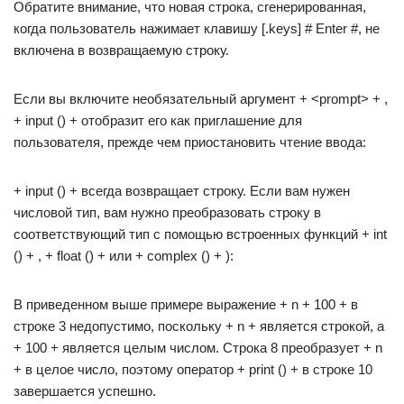
Обратите внимание, что новая строка, сгенерированная,
когда пользователь нажимает клавишу [.keys] # Enter #, не
включена в возвращаемую строку.
Если вы включите необязательный аргумент + <prompt> + ,
+ input () + отобразит его как приглашение для
пользователя, прежде чем приостановить чтение ввода:
+ input () + всегда возвращает строку. Если вам нужен
числовой тип, вам нужно преобразовать строку в
соответствующий тип с помощью встроенных функций + int
() + , + float () + или + complex () + ):
В приведенном выше примере выражение + n + 100 + в
строке 3 недопустимо, поскольку + n + является строкой, а
+ 100 + является целым числом. Строка 8 преобразует + n
+ в целое число, поэтому оператор + print () + в строке 10
завершается успешно.