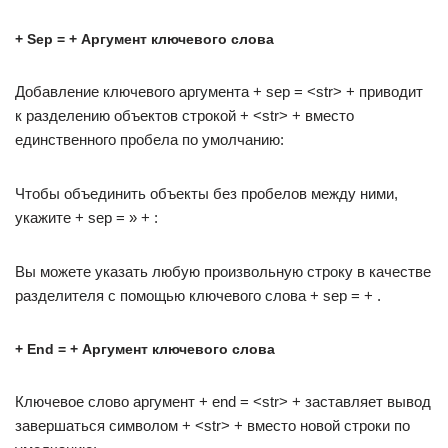
+ Sep = + Аргумент ключевого слова
Добавление ключевого аргумента + sep = <str> + приводит
к разделению объектов строкой + <str> + вместо
единственного пробела по умолчанию:
Чтобы объединить объекты без пробелов между ними,
укажите + sep = » + :
Вы можете указать любую произвольную строку в качестве
разделителя с помощью ключевого слова + sep = + .
+ End = + Аргумент ключевого слова
Ключевое слово аргумент + end = <str> + заставляет вывод
завершаться символом + <str> + вместо новой строки по