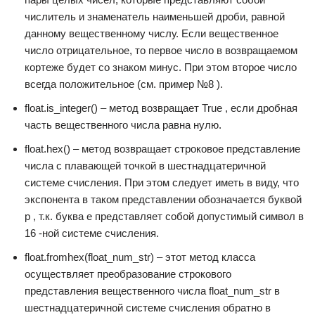
числитель и знаменатель наименьшей дроби, равной
данному вещественному числу. Если вещественное
число отрицательное, то первое число в возвращаемом
кортеже будет со знаком минус. При этом второе число
всегда положительное (см. пример №8 ).
float.is_integer() – метод возвращает True , если дробная
часть вещественного числа равна нулю.
float.hex() – метод возвращает строковое представление
числа с плавающей точкой в шестнадцатеричной
системе счисления. При этом следует иметь в виду, что
экспонента в таком представлении обозначается буквой
p , т.к. буква e представляет собой допустимый символ в
16 -ной системе счисления.
float.fromhex(float_num_str) – этот метод класса
осуществляет преобразование строкового
представления вещественного числа float_num_str в
шестнадца­теричной системе счисления обратно в