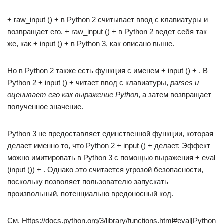
+ raw_input () + в Python 2 считывает ввод с клавиатуры и
возвращает его. + raw_input () + в Python 2 ведет себя так
же, как + input () + в Python 3, как описано выше.
Но в Python 2 также есть функция с именем + input () + . В
Python 2 + input () + читает ввод с клавиатуры,
parses и
оценивает его как выражение Python
, а затем возвращает
полученное значение.
Python 3 не предоставляет единственной функции, которая
делает именно то, что Python 2 + input () + делает. Эффект
можно имитировать в Python 3 с помощью выражения + eval
(input ()) + . Однако это считается угрозой безопасности,
поскольку позволяет пользователю запускать
произвольный, потенциально вредоносный код.
См. Https://docs.python.org/3/library/functions.html#eval[Python