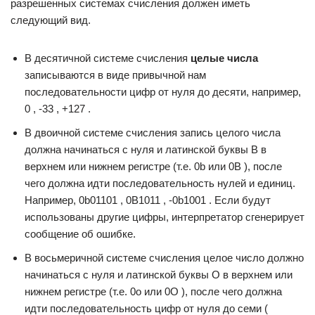
разрешенных системах счисления должен иметь
следующий вид.
В десятичной системе счисления
целые числа
записываются в виде привычной нам
последовательности цифр от нуля до десяти, например,
0 , -33 , +127 .
В двоичной системе счисления запись целого числа
должна начинаться с нуля и латинской буквы B в
верхнем или нижнем регистре (т.е. 0b или 0B ), после
чего должна идти последовательность нулей и единиц.
Например, 0b01101 , 0B1011 , -0b1001 . Если будут
использованы другие цифры, интерпретатор сгенерирует
сообщение об ошибке.
В восьмеричной системе счисления целое число должно
начинаться с нуля и латинской буквы O в верхнем или
нижнем регистре (т.е. 0o или 0O ), после чего должна
идти последовательность цифр от нуля до семи (