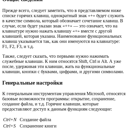
Прежде всего, следует заметить, что в представляемом ниже
списке горячих клавиш, однократный знак «+» будет служить
в качестве символа, который обозначает сочетание клавиш. В
случае, если будет указан знак «++» — это означает, что на
клавиатуре нужно нажать клавишу «+» вместе с другой
клавишей, которая указана. Наименование функциональных
клавиш указывается так, как они именуются на клавиатуре:
F1, F2, F3, и т.д.
Также, следует сказать, что первыми нужно нажимать
служебные клавиши. К ним относятся Shift, Ctrl и Alt. А уже
после, удерживая эти клавиши, жать на функциональные
клавиши, кнопки с буквами, цифрами, и другими символами.
Генеральные настройки
К генеральным инструментам управления Microsoft, относятся
базовые возможности программы: открытие, сохранение,
создание файла, и т.д. Горячие клавиши, которые
предоставляют доступ к данным функциям следующие:
Ctrl+N
Создание файла
Ctrl+S
Сохранение книги