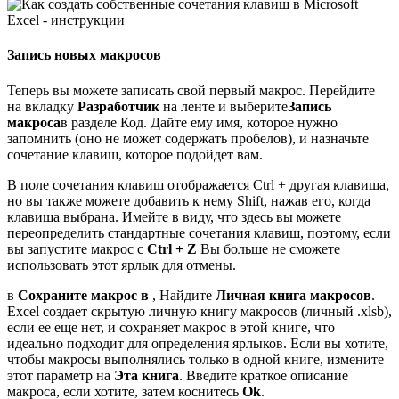
Запись новых макросов
Теперь вы можете записать свой первый макрос. Перейдите
на вкладку
Разработчик
на ленте и выберите
Запись
макроса
в разделе Код. Дайте ему имя, которое нужно
запомнить (оно не может содержать пробелов), и назначьте
сочетание клавиш, которое подойдет вам.
В поле сочетания клавиш отображается Ctrl + другая клавиша,
но вы также можете добавить к нему Shift, нажав его, когда
клавиша выбрана. Имейте в виду, что здесь вы можете
переопределить стандартные сочетания клавиш, поэтому, если
вы запустите макрос с
Ctrl + Z
Вы больше не сможете
использовать этот ярлык для отмены.
в
Сохраните макрос в
, Найдите
Личная книга макросов
.
Excel создает скрытую личную книгу макросов (личный .xlsb),
если ее еще нет, и сохраняет макрос в этой книге, что
идеально подходит для определения ярлыков. Если вы хотите,
чтобы макросы выполнялись только в одной книге, измените
этот параметр на
Эта книга
. Введите краткое описание
макроса, если хотите, затем коснитесь
Ok
.