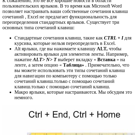
К сожалению, это не все хорошие новости в области
пользовательских ярлыков. В то время как Microsoft Word
позволяет настраивать ваши собственные сочетания клавиш
сочетаний , Excel не предлагает функциональность для
переопределения стандартных ярлыков. Существует три
основных типа сочетаний клавиш:
Стандартные сочетания клавиш, такие как
CTRL + I
для
курсива, которые нельзя переопределить в Excel.
Alt ярлыки, где вы нажимаете клавишу
ALT,
чтобы
активировать ярлыки для элементов ленты. Например,
нажатие
ALT> N> T
выберет вкладку «
Вставка
» на
ленте, а затем опцию «
Таблица»
. Примечательно, что
вы можете использовать эти типы сочетаний клавиш
для навигации по компьютеру с помощью только
сочетаний клавиш.только с помощью сочетаний
клавиш.только с помощью сочетаний клавиш.
Макро ярлыки, которые настраиваются. Мы обсудим это
немного.