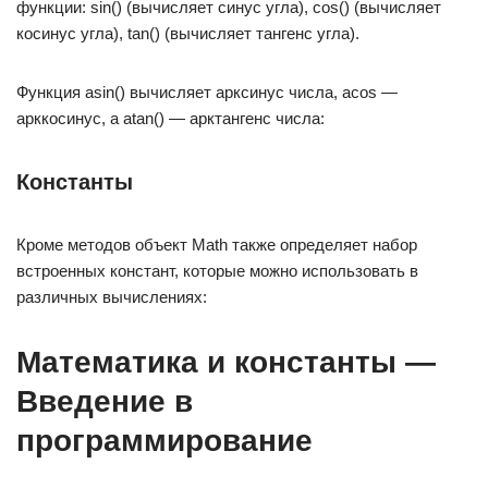
функции: sin() (вычисляет синус угла), cos() (вычисляет
косинус угла), tan() (вычисляет тангенс угла).
Функция asin() вычисляет арксинус числа, acos —
арккосинус, а atan() — арктангенс числа:
Константы
Кроме методов объект Math также определяет набор
встроенных констант, которые можно использовать в
различных вычислениях:
Математика и константы —
Введение в
программирование