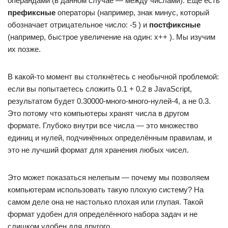
операндами (в данном случае — между числами). Ещё есть
префиксные
операторы (например, знак минус, который
обозначает отрицательное число: -5 ) и
постфиксные
(например, быстрое увеличение на один: x++ ). Мы изучим
их позже.
В какой-то момент вы столкнётесь с необычной проблемой:
если вы попытаетесь сложить 0.1 + 0.2 в JavaScript,
результатом будет 0.30000-много-много-нулей-4, а не 0.3.
Это потому что компьютеры хранят числа в другом
формате. Глубоко внутри все числа — это множество
единиц и нулей, подчинённых определённым правилам, и
это не лучший формат для хранения любых чисел.
Это может показаться нелепым — почему мы позволяем
компьютерам использовать такую плохую систему? На
самом деле она не настолько плохая или глупая. Такой
формат удобен для определённого набора задач и не
слишком удобен для другого.