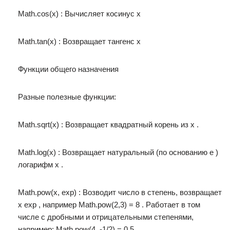
Math.cos(x) : Вычисляет косинус x
Math.tan(x) : Возвращает тангенс x
Функции общего назначения
Разные полезные функции:
Math.sqrt(x) : Возвращает квадратный корень из x .
Math.log(x) : Возвращает натуральный (по основанию e )
логарифм x .
Math.pow(x, exp) : Возводит число в степень, возвращает
x exp , например Math.pow(2,3) = 8 . Работает в том
числе с дробными и отрицательными степенями,
например: Math.pow(4, -1/2) = 0.5 .