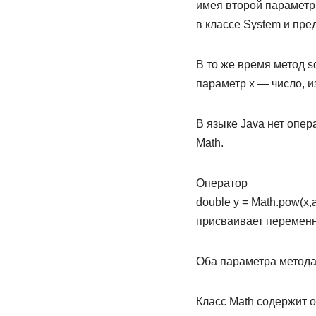
имея второй параметр 
в классе System и пре
В то же время метод s
параметр х — число, и
В языке Java нет опер
Math.
Оператор
double у = Math.pow(x,a
присваивает переменно
Оба параметра метода
Класс Math содержит 