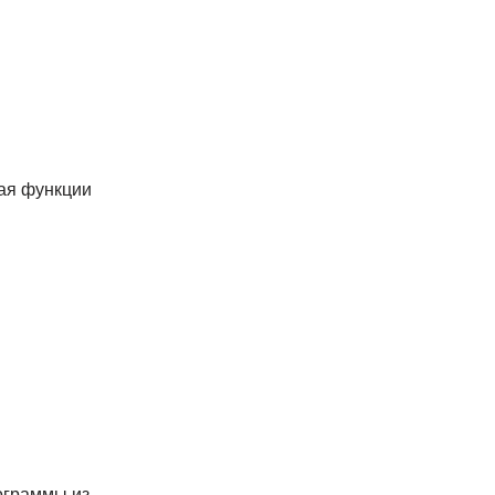
кая функции
­граммы из