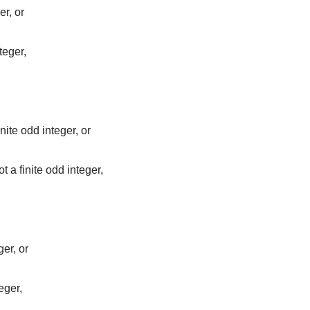
er, or
teger,
nite odd integer, or
t a finite odd integer,
er, or
eger,