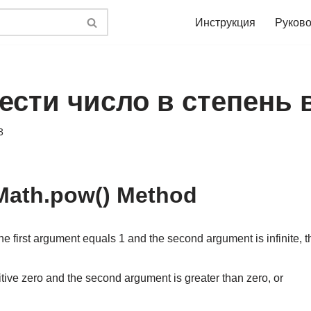
Инструкция
Руково
ести число в степень в
3
Math.pow() Method
the first argument equals 1 and the second argument is infinite, t
sitive zero and the second argument is greater than zero, or