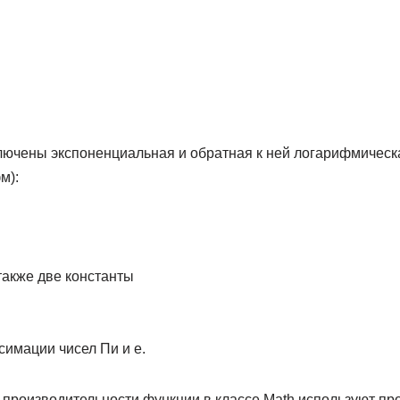
ключены экспоненциальная и обратная к ней логарифмиче­с
м):
также две константы
имации чисел Пи и е.
производительности функции в классе Math используют про