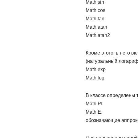
Math.sin
Math.cos
Math.tan
Math.atan
Math.atan2
Кроме этого, в него в
(натуральный логариф
Math.exp
Math.log
В классе определены 
Math.PI
Math.E,
обозначающие аппрокс
Для повышения своей 