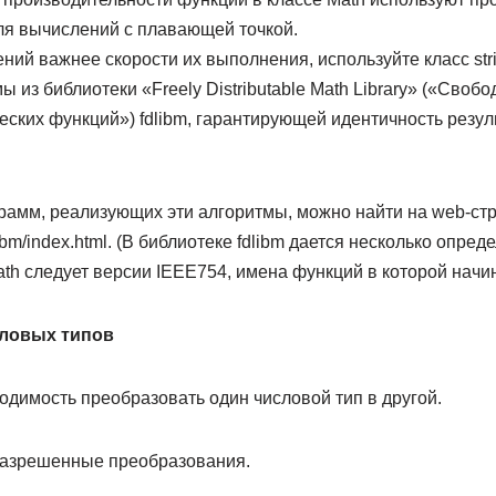
ля вычислений с плавающей точкой.
ний важнее скорости их выполнения, используйте класс stri
ы из библиотеки «Freely Distributable Math Library» («Сво
ских функций») fdlibm, гарантирующей идентичность резул
рамм, реали­зующих эти алгоритмы, можно найти на web-ст
fdlibm/index.html. (В библиотеке fdlibm дается несколько опре
Math следует версии IEEE754, имена функций в которой на­чи
ловых типов
одимость преобразовать один числовой тип в другой.
 разрешенные преобразования.