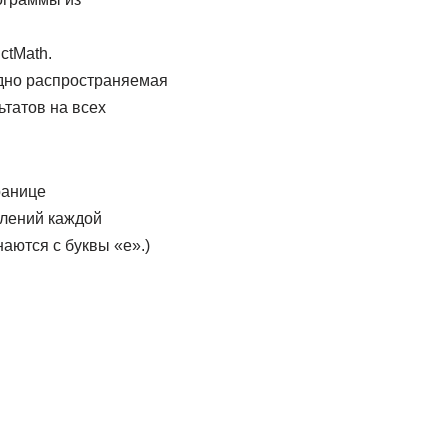
ctMath.
бодно распространяемая
ьтатов на всех
ранице
делений каждой
наются с буквы «е».)