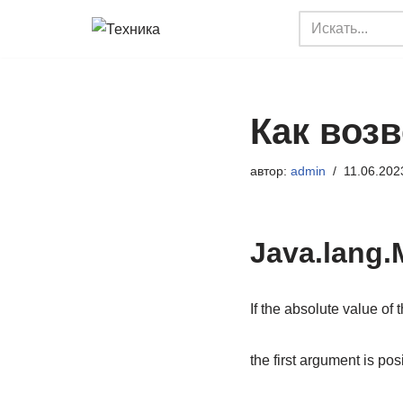
Перейти
к
содержимому
Как возв
автор:
admin
11.06.202
Java.lang.
If the absolute value of 
the first argument is po