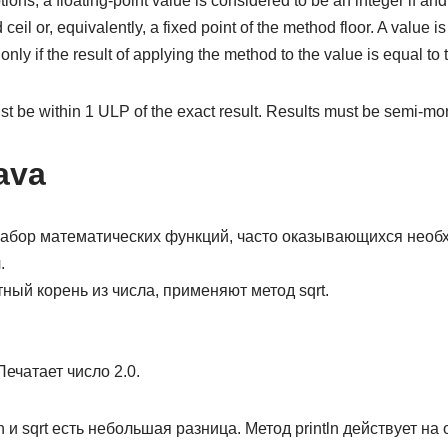
ions, a floating-point value is considered to be an integer if and on
ceil or, equivalently, a fixed point of the method floor. A value is
ly if the result of applying the method to the value is equal to 
t be within 1 ULP of the exact result. Results must be semi-mo
ava
набор математических функций, часто оказывающихся не­о
.
ный корень из числа, применяют метод sqrt.
/ Печатает число 2.0.
 и sqrt есть небольшая разница. Метод println дей­ствует на 