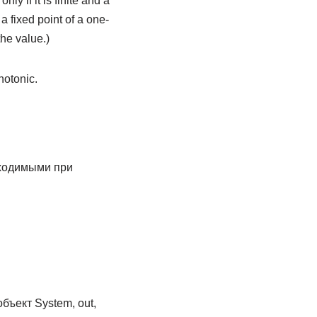
ly if it is finite and a
 a fixed point of a one-
the value.)
notonic.
бходимыми при
объект System, out,