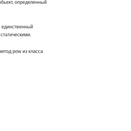
объект, определенный
ет единственный
статиче­скими.
метод pow из класса
.