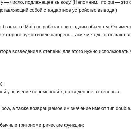
у — число, подлежащее вы­воду. (Напомним, что out — это 
д­ставляющий собой стандартное устройство вывода.)
qrt в классе Math не работает ни с одним объектом. Он име
з которого нужно извлечь корень. Такие методы называются 
атора возведения в степень: для этого нужно использовать 
) ;
й у значение переменной х, возведенное в степень а.
 pow, а также возвращаемое им значение имеют тип double
обычные тригонометрические функции: