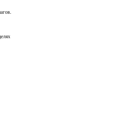
агов.
делях