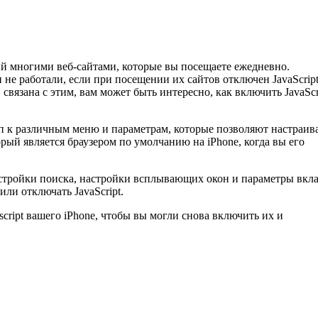
й многими веб-сайтами, которые вы посещаете ежедневно.
 не работали, если при посещении их сайтов отключен JavaScript
связана с этим, вам может быть интересно, как включить JavaScr
п к различным меню и параметрам, которые позволяют настраив
орый является браузером по умолчанию на iPhone, когда вы его
астройки поиска, настройки всплывающих окон и параметры вкла
или отключать JavaScript.
cript вашего iPhone, чтобы вы могли снова включить их и