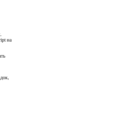
.
ipt на
ать
док,