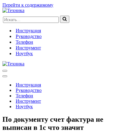
Перейти к содержимому
Искать...
Инструкция
Руководство
Телефон
Инструмент
Ноутбук
Меню
навигации
Меню
навигации
Инструкция
Руководство
Телефон
Инструмент
Ноутбук
По документу счет фактура не
выписан в 1с что значит