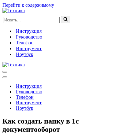
Перейти к содержимому
Искать...
Инструкция
Руководство
Телефон
Инструмент
Ноутбук
Меню
навигации
Меню
навигации
Инструкция
Руководство
Телефон
Инструмент
Ноутбук
Как создать папку в 1с
документооборот