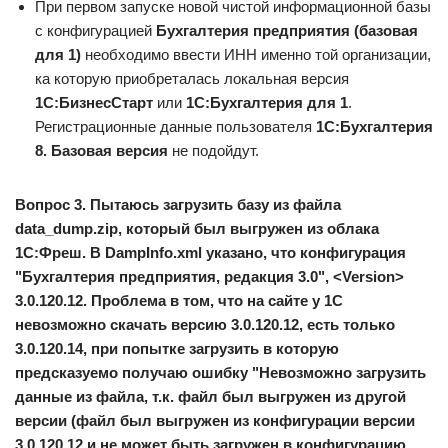
При первом запуске новой чистой информационной базы
с конфигурацией
Бухгалтерия предприятия (базовая
для 1)
необходимо ввести ИНН именно той организации,
ка которую приобреталась локальная версия
1С:БизнесСтарт
или
1С:Бухгалтерия для 1
.
Регистрационные данные пользователя
1С:Бухгалтерия
8. Базовая версия
не подойдут.
Вопрос 3. Пытаюсь загрузить базу из файла
data_dump.zip, который был выгружен из облака
1С:Фреш. В DampInfo.xml указано, что конфигурация
"Бухгалтерия предприятия, редакция 3.0", <Version>
3.0.120.12. Проблема в том, что на сайте у 1С
невозможно скачать версию 3.0.120.12, есть только
3.0.120.14, при попытке загрузить в которую
предсказуемо получаю ошибку "Невозможно загрузить
данные из файла, т.к. файл был выгружен из другой
версии (файл был выгружен из конфигурации версии
3.0.120.12 и не может быть загружен в конфигурацию