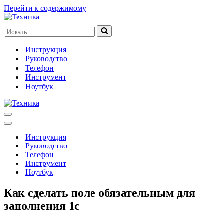
Перейти к содержимому
Искать...
Инструкция
Руководство
Телефон
Инструмент
Ноутбук
Меню
навигации
Меню
навигации
Инструкция
Руководство
Телефон
Инструмент
Ноутбук
Как сделать поле обязательным для
заполнения 1с