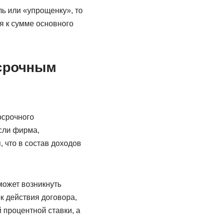
ь или «упрощенку», то
я к сумме основного
осрочным
осрочного
сли фирма,
 что в состав доходов
может возникнуть
ок действия договора,
 процентной ставки, а