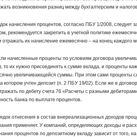
ежать возникновения разниц между бухгалтерским и налого
ок начисления процентов, согласно ПБУ 1/2008, следует за
ом, рекомендуется закрепить в учетной политике ежемесяч
и отражать их начисление ежемесячно – на конец каждого м
сли начисленные проценты по условиям договора увеличив
я), то их нужно присоединять к сумме вклада, и проценты ка
сячно увеличивающейся суммы. При этом сами проценты сл
на котором учтен депозит (п. 2 ПБУ 19/02). Если же в договор
тражать по дебету счета 76 «Расчеты с разными дебиторами
ность банка по выплате процентов.
ядок отнесения в состав внереализационных доходов проце
мпания применяет. У компаний, определяющих доходы и рас
нания процентов по депозитному вкладу зависит от того, на