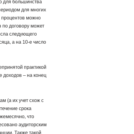
то для большинства
периодом для многих
е процентов можно
в по договору может
числа следующего
яца, а на 10-е число
щепринятой практикой
 доходов – на конец
м (а их учет схож с
течение срока
жемесячно, что
есовано аудиторским
анции. Также такой