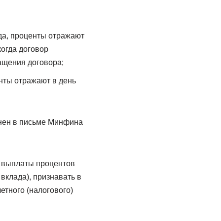
ода, проценты отражают
когда договор
ращения договора;
нты отражают в день
ояснен в письме Минфина
х выплаты процентов
вклада), признавать в
етного (налогового)