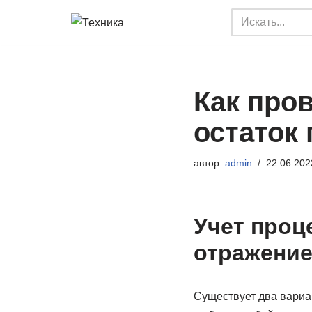
Перейти
к
содержимому
Как про
остаток 
автор:
admin
22.06.202
Учет проц
отражение
Существует два вариан