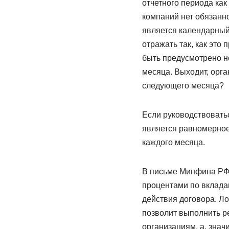
отчетного периода как
компаний нет обязанн
является календарный 
отражать так, как это
быть предусмотрено не
месяца. Выходит, орга
следующего месяца?
Если руководствоватьс
является равномерное
каждого месяца.
В письме Минфина РФ о
процентами по вклада
действия договора. Л
позволит выполнить р
организациям, а, знач