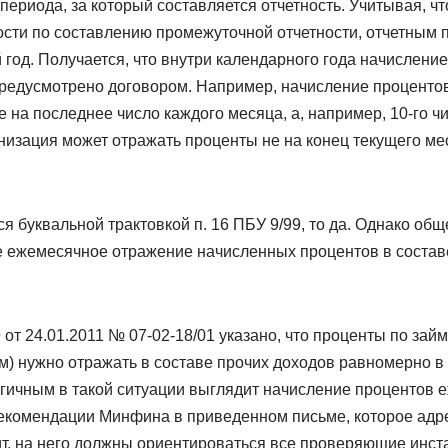
 периода, за который составляется отчетность. Учитывая, ч
ости по составлению промежуточной отчетности, отчетным 
год. Получается, что внутри календарного года начислени
 предусмотрено договором. Например, начисление проценто
 на последнее число каждого месяца, а, например, 10-го 
низация может отражать проценты не на конец текущего мес
я буквальной трактовкой п. 16 ПБУ 9/99, то да. Однако об
 ежемесячное отражение начисленных процентов в составе
т 24.01.2011 № 07-02-18/01 указано, что проценты по займа
м) нужно отражать в составе прочих доходов равномерно в 
огичным в такой ситуации выглядит начисление процентов е
екомендации Минфина в приведенном письме, которое адр
ит, на него должны ориентироваться все проверяющие инст