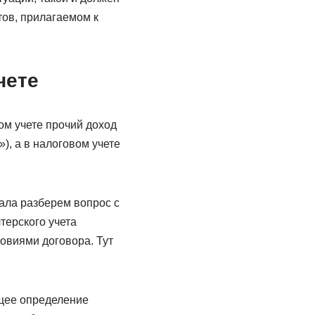
тов, прилагаемом к
чете
ом учете прочий доход
), а в налоговом учете
чала разберем вопрос с
лтерского учета
ловиями договора. Тут
бщее определение