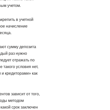
вым учетом.
крепить в учетной
ное начисление
есяца.
ают сумму депозита
ждый раз нужно
едует отражать по
е такого условия нет,
 и кредиторами» как
нтов зависит от того,
ходы методом
 какой срок заключен