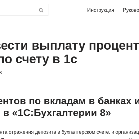
Инструкция
Руково
вести выплату процент
по счету в 1с
3
ентов по вкладам в банках 
 в «1С:Бухгалтерии 8»
та отражения депозита в бухгалтерском счете, и организаци