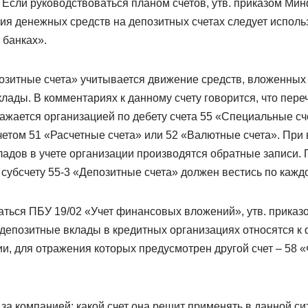
 Если руководствоваться планом счетов, утв. приказом Мин
ия денежных средств на депозитных счетах следует использ
 банках».
позитные счета» учитывается движение средств, вложенных
клады. В комментариях к данному счету говорится, что пер
ажается организацией по дебету счета 55 «Специальные сче
четом 51 «Расчетные счета» или 52 «Валютные счета». При 
адов в учете организации производятся обратные записи. 
 субсчету 55-3 «Депозитные счета» должен вестись по кажд
аться ПБУ 19/02 «Учет финансовых вложений», утв. приказ
о депозитные вклады в кредитных организациях относятся 
и, для отражения которых предусмотрен другой счет – 58
за компанией: какой счет она решит применять в данной си