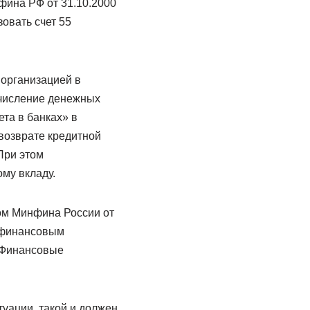
фина РФ от 31.10.2000
овать счет 55
 организацией в
ечисление денежных
та в банках» в
возврате кредитной
При этом
ому вкладу.
ом Минфина России от
к финансовым
 «Финансовые
туации, такой и должен