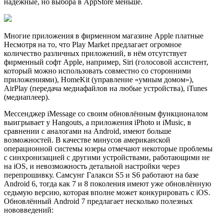
надёжные, но выбора в AppStore меньше.
Многие приложения в фирменном магазине Apple платные
Несмотря на то, что Play Market предлагает огромное
количество различных приложений, в нём отсутствует
фирменный софт Apple, например, Siri (голосовой ассистент,
который можно использовать совместно со сторонними
приложениями), HomeKit (управление «умным домом»),
AirPlay (передача медиафайлов на любые устройства), iTunes
(медиаплеер).
Мессенджер iMessage со своим обновлённым функционалом
выигрывает у Hangouts, а приложения iPhoto и iMusic, в
сравнении с аналогами на Android, имеют больше
возможностей. В качестве минусов американской
операционной системы юзеры отмечают некоторые проблемы
с синхронизацией с другими устройствами, работающими не
на iOS, и невозможность детальной настройки через
перепрошивку. Самсунг Галакси S5 и S6 работают на базе
Android 6, тогда как 7 и 8 поколения имеют уже обновлённую
седьмую версию, которая вполне может конкурировать с iOS.
Обновлённый Android 7 предлагает несколько полезных
нововведений: