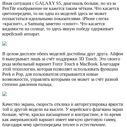
Иная ситуация с GALAXY S5, диагональ больше, но из-за
PenTile изображение не кажется таким чётким. Что касается
цветопередачи, то ни одна из моделей здесь не может
похвастаться идеальными показателями. iPhone слегка
«краснит», а Samsung заметно «синит». Что касается
видимости на солнце, то здесь явную победу одерживает
корейский аппарат.
В целом дисплеи обеих моделей достойны друг друга. Айфон
6 выигрывает лишь за счёт поддержки 3D Touch. Это своего
рода мобильный вариант Force Touch в MacBook. Благодаря
этой технологии, которая позволяет использовать функции
Peek и Pop, для пользователя открываются новые
возможности, управлять которыми он может за счёт разной
степени давления пальца.
Качество экрана, скорость отклика и авторегулировка яркости
той и другой модели на высоте. У корейского флагмана экран
больше, чётче, краски насыщеннее и контрастнее, в то время
как американский вариант имеет мягкую цветовую гамму,
благодаря чему цветопередача теплее и естественнее.