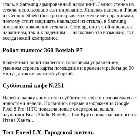
сталь, в Samsung армированный алюминий. Задняя стенка из
стекла, использовано сатинирование. Лицевая панель в iPhone
из Ceramic Shield (быстро покрывается мелкими царапинами,
поэтому стоит защищать накладкой из стекла), в Samsung
последнее поколение стекла от Corning, оно устойчиво как к
царапинам, так и к падениям — насколько это возможно, тут
всегда некий компромисс.
Робот-пылесос 360 Botslab P7
Бюджетный робот-пылесос с голосовым управлением,
умением строить карты помещения и временем работы до 90
минут, а также влажной уборкой.
Субботний кофе №251
Налейте чашку ароматного субботнего кофе и познакомьтесь с
новостями недели. Появились первые изображения Google
Pixel 8 Pro, HTC показала новые смартфоны, вышли
наушники Beats Studio Buds+, а Том Круз снова сыграет агента
Итана Ханта…
Тест Exeed LX. Городской житель