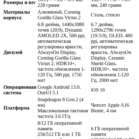
Размеры и вес
228 грамм
мм, 240 грамм
Материалы
Алюминий, Corning
Сталь, стекло
корпуса
Gorilla Glass Victus 2
6.8 дюйма, 1440х3080
6.7 дюйма,
точек (20:9), Dynamic
1290х2796 точек
AMOLED 2Х, 500 ppi,
(19.5:9), OLED, 460
автоматическая
ppi, автоматическая
регулировка яркости,
регулировка
Дисплей
AlwaysOn Display,
яркости, AlwaysOn
Corning Gorilla Glass
Display, Ceramic
Victus 2, HDR10+,
Shield Glass,
частота обновления 1-
HDR10+, частота
120 Гц, 500 ppi, 1750
обновления 1-120
нит
Гц, 2000 нит
Операционная
Google Android 13.0,
iOS 16
система
OneUI 5.1
Snapdragon 8 Gen.2 (4
нм)
Чипсет Apple A16
Платформа
Максимальная тактовая
Bionic, 4 нм
частота 3.6 ГГц
8/12 ГБ оперативной
памяти
6 ГБ оперативной
256/512 ГБ или 1 ТБ
памяти