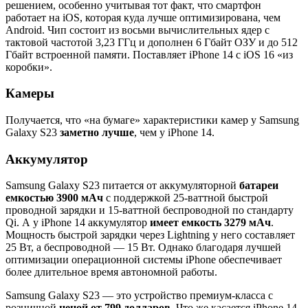
решением, особенно учитывая тот факт, что смартфон
работает на iOS, которая куда лучше оптимизирована, чем
Android. Чип состоит из восьми вычислительных ядер с
тактовой частотой 3,23 ГГц и дополнен 6 Гбайт ОЗУ и до 512
Гбайт встроенной памяти. Поставляет iPhone 14 с iOS 16 «из
коробки».
Камеры
Получается, что «на бумаге» характеристики камер у Samsung
Galaxy S23
заметно лучше
, чем у iPhone 14.
Аккумулятор
Samsung Galaxy S23 питается от аккумуляторной
батареи
емкостью 3900 мАч
с поддержкой 25-ваттной быстрой
проводной зарядки и 15-ваттной беспроводной по стандарту
Qi. А у iPhone 14 аккумулятор
имеет емкость 3279 мАч
.
Мощность быстрой зарядки через Lightning у него составляет
25 Вт, а беспроводной — 15 Вт. Однако благодаря лучшей
оптимизации операционной системы iPhone обеспечивает
более длительное время автономной работы.
Samsung Galaxy S23 — это устройство премиум-класса с
розничной
ценой от 799 долларов
. Что же касается iPhone 14,