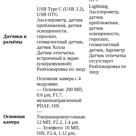
Lightning
USB Type C (USB 3.2),
Акселерометр,
USB OTG
датчик
Акселерометр, датчик
приближения,
приближения, датчик
датчик
освещенности,
освещенности,
Датчики и
гироскоп,
гироскоп,
разъёмы
геомагнитный датчик,
геомагнитный
датчик Холла
датчик, барометр
Датчик отпечатка,
Датчик отпечатка
встроенный в экран
отсутствует
(ультразвуковой)
Разблокировка по
Разблокировка по лицу
лицу
Основная: камера с 4
модулями:
— Основная: 200 МП,
0.6 μm, F1.7,
мультинаправленный
PDAF, OIS
—
Основная
Ультраширокоугольная:
камера
12 МП, F2.2, 1.4 μm
— Телефото: 10 МП,
OIS, F2.4, 1.12 μm,