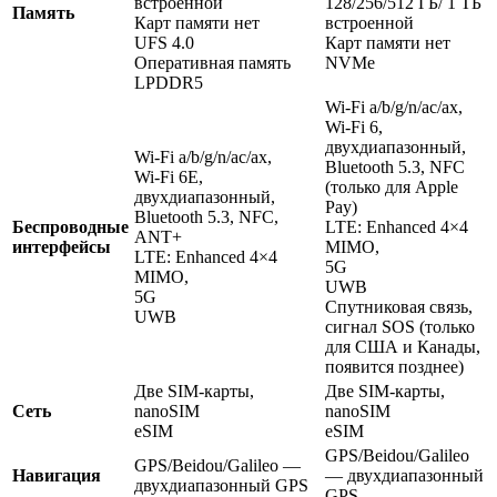
встроенной
128/256/512 ГБ/ 1 ТБ
Память
Карт памяти нет
встроенной
UFS 4.0
Карт памяти нет
Оперативная память
NVMe
LPDDR5
Wi-Fi a/b/g/n/ac/ax,
Wi-Fi 6,
двухдиапазонный,
Wi-Fi a/b/g/n/ac/ax,
Bluetooth 5.3, NFC
Wi-Fi 6E,
(только для Apple
двухдиапазонный,
Pay)
Bluetooth 5.3, NFC,
Беспроводные
LTE: Enhanced 4×4
ANT+
интерфейсы
MIMO,
LTE: Enhanced 4×4
5G
MIMO,
UWB
5G
Спутниковая связь,
UWB
сигнал SOS (только
для США и Канады,
появится позднее)
Две SIM-карты,
Две SIM-карты,
Сеть
nanoSIM
nanoSIM
eSIM
eSIM
GPS/Beidou/Galileo
GPS/Beidou/Galileo —
Навигация
— двухдиапазонный
двухдиапазонный GPS
GPS