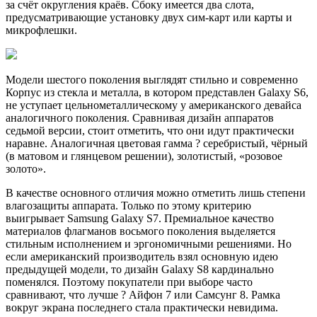
за счёт округления краёв. Сбоку имеется два слота,
предусматривающие установку двух сим-карт или карты и
микрофлешки.
Модели шестого поколения выглядят стильно и современно
Корпус из стекла и металла, в котором представлен Galaxy S6,
не уступает цельнометаллическому у американского девайса
аналогичного поколения. Сравнивая дизайн аппаратов
седьмой версии, стоит отметить, что они идут практически
наравне. Аналогичная цветовая гамма ? серебристый, чёрный
(в матовом и глянцевом решении), золотистый, «розовое
золото».
В качестве основного отличия можно отметить лишь степени
влагозащиты аппарата. Только по этому критерию
выигрывает Samsung Galaxy S7. Премиальное качество
материалов флагманов восьмого поколения выделяется
стильным исполнением и эргономичными решениями. Но
если американский производитель взял основную идею
предыдущей модели, то дизайн Galaxy S8 кардинально
поменялся. Поэтому покупатели при выборе часто
сравнивают, что лучше ? Айфон 7 или Самсунг 8. Рамка
вокруг экрана последнего стала практически невидима.