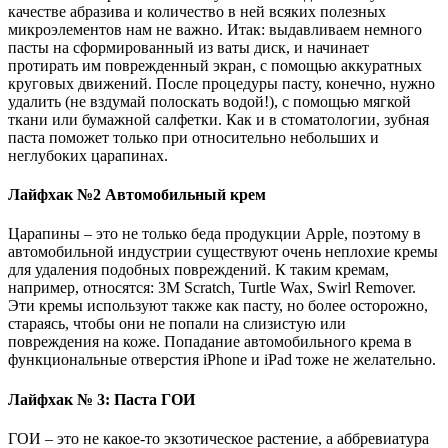
качестве абразива и количество в ней всяких полезных
микроэлементов нам не важно. Итак: выдавливаем немного
пасты на сформированный из ваты диск, и начинает
протирать им поврежденный экран, с помощью аккуратных
круговых движений. После процедуры пасту, конечно, нужно
удалить (не вздумай полоскать водой!), с помощью мягкой
ткани или бумажной салфетки. Как и в стоматологии, зубная
паста поможет только при относительно небольших и
неглубоких царапинах.
Лайфхак №2 Автомобильный крем
Царапины – это не только беда продукции Apple, поэтому в
автомобильной индустрии существуют очень неплохие кремы
для удаления подобных повреждений. К таким кремам,
например, относятся: 3M Scratch, Turtle Wax, Swirl Remover.
Эти кремы используют также как пасту, но более осторожно,
стараясь, чтобы они не попали на слизистую или
повреждения на коже. Попадание автомобильного крема в
функциональные отверстия iPhone и iPad тоже не желательно.
Лайфхак № 3:
Паста ГОИ
ГОИ – это не какое-то экзотическое растение, а аббревиатура