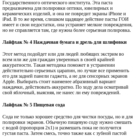
Государственного оптического института. Эта паста
предназначена для полировки оптики, ювелирных и
керамических изделий, и она не повредит экраны iPhone и
iPad. В то же время, слишком щадящее действие пасты ГОИ
имеет и свои недостатки, она устраняет мелкие повреждения,
но не справляется там, где нужна более серьезная полировка.
Лайфхак № 4 Наждачная бумага и дрель для шлифовки
Этот метод подойдет или для людей любящих экстрим во
всем или же для граждан уверенных в своей крайней
аккуратности. Такая методика поможет в устранении
действительно серьезных царапин, но лучше все применить
его для задней панели гаджета, а не для сенсорных экранов
Apple. Выбирать стоит наименее абразивный вариант
наждачки, действовать аккуратно. По ходу дела осматривай
свой яблочный, выясняя, не нанес ли ему повреждений.
Лайфхак № 5 Пищевая сода
Сода не только хорошее средство для чистки посуды, но и для
полировки экранов. Обычную пищевую соду нужно смешать
с водой (пропорция 2х1) и размешать пока не получится
густая паста. Затем смесь, точно также как с зубной пастой