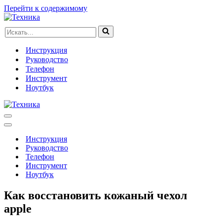
Перейти к содержимому
Искать...
Инструкция
Руководство
Телефон
Инструмент
Ноутбук
Меню
навигации
Меню
навигации
Инструкция
Руководство
Телефон
Инструмент
Ноутбук
Как восстановить кожаный чехол
apple