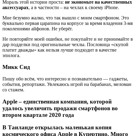
Мораль этой истории проста:
не экономьте на качественных
аксессуарах
, а в частности – на чехлах к своему iPhone.
Мне безумно жалко, что так вышло с моим смартфоном. Это
буквально первая царапина на корпусе за время владения 3-мя
поколениями айфонов. Не уберёг.
Не повторяйте моей ошибки, не покупайте и не принимайте в
дар подделки под оригинальные чехлы. Пословица «скупой
платит дважды» как нельзя лучше подходит в качестве
эпилога.
Микк Сид
Пишу обо всём, что интересно и познавательно — гаджеты,
события, репортажи. Увлекаюсь игрой на барабанах, меломан
со стажем.
Apple – единственная компания, которой
удалось увеличить продажи смартфонов во
втором квартале 2020 года
В Таиланде открылась маленькая копия
космического офиса Apple в Купертино. Много