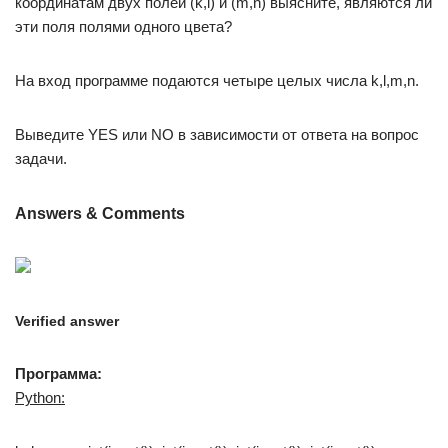
координатам двух полей (k,l) и (m,n) выясните, являются ли
эти поля полями одного цвета?
На вход программе подаются четыре целых числа k,l,m,n.
Выведите YES или NO в зависимости от ответа на вопрос
задачи.
Answers & Comments
Verified answer
Программа:
Python: