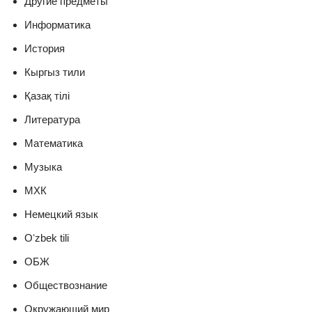
Другие предметы
Информатика
История
Кыргыз тили
Қазақ тiлi
Литература
Математика
Музыка
МХК
Немецкий язык
Оʻzbek tili
ОБЖ
Обществознание
Окружающий мир