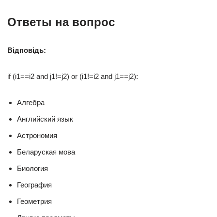
Ответы на вопрос
Відповідь:
if (i1==i2 and j1!=j2) or (i1!=i2 and j1==j2):
Алгебра
Английский язык
Астрономия
Беларуская мова
Биология
География
Геометрия