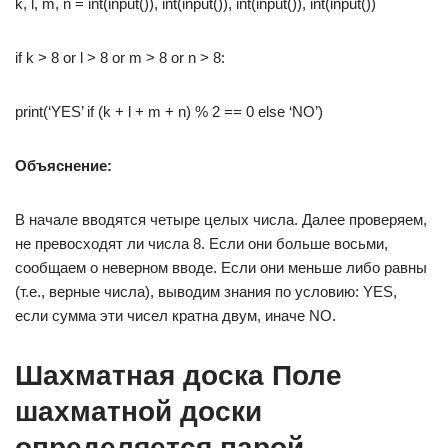
k, l, m, n = int(input()), int(input()), int(input()), int(input())
if k > 8 or l > 8 or m > 8 or n > 8:
print(‘YES’ if (k + l + m + n) % 2 == 0 else ‘NO’)
Объяснение:
В начале вводятся четыре целых числа. Далее проверяем,
не превосходят ли числа 8. Если они больше восьми,
сообщаем о неверном вводе. Если они меньше либо равны
(т.е., верные числа), выводим знания по условию: YES,
если сумма эти чисел кратна двум, иначе NO.
Шахматная доска Поле
шахматной доски
определяется парой