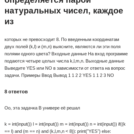
натуральных чисел, каждое
из
которых не превосходит 8. По введенным координатам
двух полей (k,l) и (m,n) выясните, являются ли эти поля
полями одного цвета? Входные данные На вход программе
подаются четыре целых числа k,l,m,n. Выходные данные
Выведите YES или NO в зависимости от ответа на вопрос
задачи. Примеры Ввод Вывод 1 1 2 2 YES 1 1 2 3 NO
8 ответов
Оо, эта задачка В универе её решал
k = int(input()) l = int(input()) m = int(input()) n = int(input()) if((k
== l) and (m == n) and (k,l,m,n < 8)): print("YES") else: