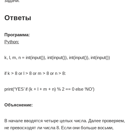
задачи.
Ответы
Программа:
Python:
k, l, m, n = int(input()), int(input()), int(input()), int(input())
if k > 8 or l > 8 or m > 8 or n > 8:
print(‘YES’ if (k + l + m + n) % 2 == 0 else ‘NO’)
Объяснение:
В начале вводятся четыре целых числа. Далее проверяем,
не превосходят ли числа 8. Если они больше восьми,