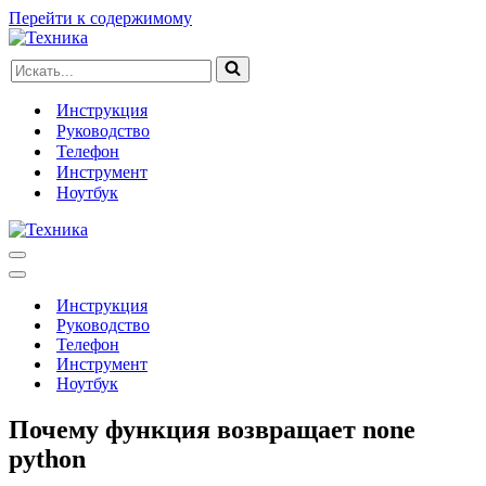
Перейти к содержимому
Искать...
Инструкция
Руководство
Телефон
Инструмент
Ноутбук
Меню
навигации
Меню
навигации
Инструкция
Руководство
Телефон
Инструмент
Ноутбук
Почему функция возвращает none
python