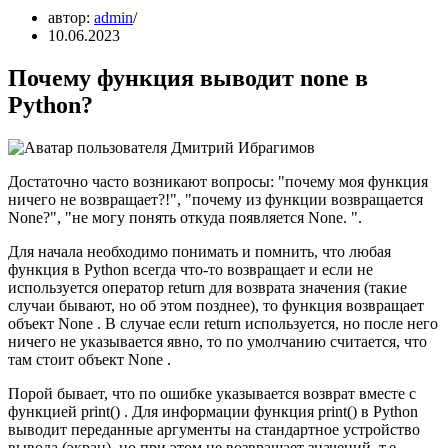
автор:
admin
10.06.2023
Почему функция выводит none в
Python?
Достаточно часто возникают вопросы: "почему моя функция
ничего не возвращает?!", "почему из функции возвращается
None?", "не могу понять откуда появляется None. ".
Для начала необходимо понимать и помнить, что любая
функция в Python всегда что-то возвращает и если не
используется оператор return для возврата значения (такие
случаи бывают, но об этом позднее), то функция возвращает
объект None . В случае если return используется, но после него
ничего не указывается явно, то по умолчанию считается, что
там стоит объект None .
Порой бывает, что по ошибке указывается возврат вместе с
функцией print() . Для информации функция print() в Python
выводит переданные аргументы на стандартное устройство
вывода (экран), но при этом не возвращает значений, т.е.