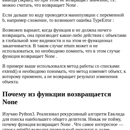
можно считать, что возвращает None .
Если дальше по коду проводятся манипуляции с переменной
b, например сложение, то возникнет ошибка TypeError :
Возможен вариант, когда функция и не должна ничего
возвращать, она производит какие-либо действия с объектами
в глобальной зоне видимости и на этом ее функционал
заканчивается. В таком случае return может и не
использоваться, но необходимо помнить, что в этом случае
функция возвращает None .
В примере выше использовался метод работы со списками
extend() и необходимо понимать, что метод изменяет объект, к
которому применен, а не возвращает результат изменения
объекта.
Почему из функции возвращается
None
Изучаю Python3. Реализовал рекурсивный алгоритм Евклида
для поиска наибольшего общего делителя. Никак не пойму,
почему функция возвращает None . Что самое интересное —
строка print(b) выводит правильный результат и далее