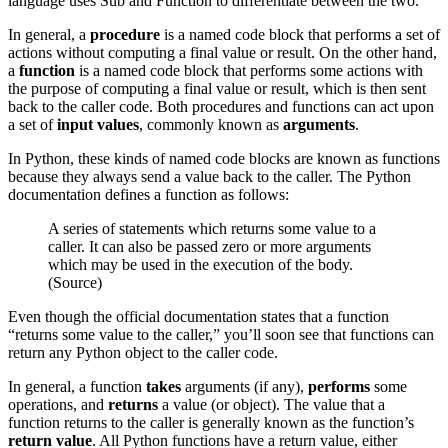
language uses Sub and Function to differentiate between the two.
In general, a
procedure
is a named code block that performs a set of
actions without computing a final value or result. On the other hand,
a
function
is a named code block that performs some actions with
the purpose of computing a final value or result, which is then sent
back to the caller code. Both procedures and functions can act upon
a set of
input values
, commonly known as
arguments
.
In Python, these kinds of named code blocks are known as functions
because they always send a value back to the caller. The Python
documentation defines a function as follows:
A series of statements which returns some value to a
caller. It can also be passed zero or more arguments
which may be used in the execution of the body.
(Source)
Even though the official documentation states that a function
“returns some value to the caller,” you’ll soon see that functions can
return any Python object to the caller code.
In general, a function
takes
arguments (if any),
performs
some
operations, and
returns
a value (or object). The value that a
function returns to the caller is generally known as the function’s
return value
. All Python functions have a return value, either