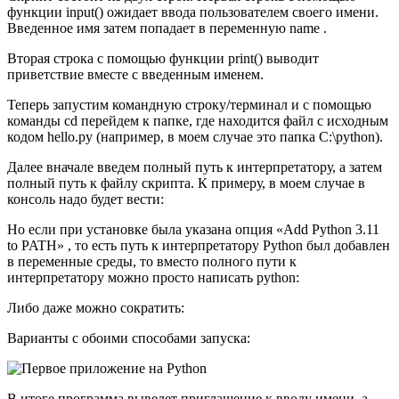
функции input() ожидает ввода пользователем своего имени.
Введенное имя затем попадает в переменную name .
Вторая строка с помощью функции print() выводит
приветствие вместе с введенным именем.
Теперь запустим командную строку/терминал и с помощью
команды cd перейдем к папке, где находится файл с исходным
кодом hello.py (например, в моем случае это папка C:\python).
Далее вначале введем полный путь к интерпретатору, а затем
полный путь к файлу скрипта. К примеру, в моем случае в
консоль надо будет вести:
Но если при установке была указана опция «Add Python 3.11
to PATH» , то есть путь к интерпретатору Python был добавлен
в переменные среды, то вместо полного пути к
интерпретатору можно просто написать python:
Либо даже можно сократить:
Варианты с обоими способами запуска:
В итоге программа выведет приглашение к вводу имени, а