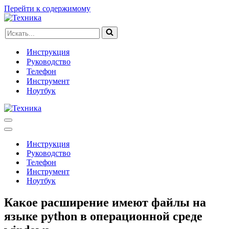
Перейти к содержимому
Искать...
Инструкция
Руководство
Телефон
Инструмент
Ноутбук
Меню
навигации
Меню
навигации
Инструкция
Руководство
Телефон
Инструмент
Ноутбук
Какое расширение имеют файлы на
языке python в операционной среде