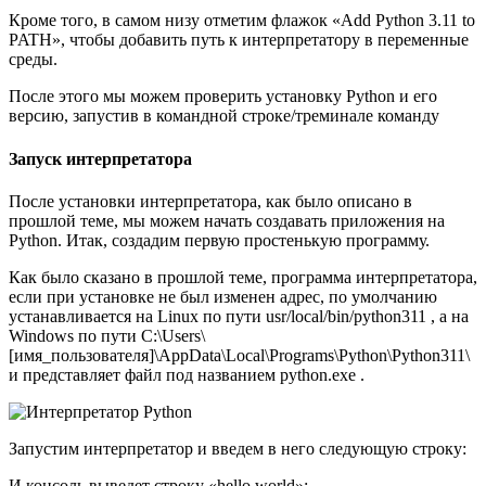
Кроме того, в самом низу отметим флажок «Add Python 3.11 to
PATH», чтобы добавить путь к интерпретатору в переменные
среды.
После этого мы можем проверить установку Python и его
версию, запустив в командной строке/треминале команду
Запуск интерпретатора
После установки интерпретатора, как было описано в
прошлой теме, мы можем начать создавать приложения на
Python. Итак, создадим первую простенькую программу.
Как было сказано в прошлой теме, программа интерпретатора,
если при установке не был изменен адрес, по умолчанию
устанавливается на Linux по пути usr/local/bin/python311 , а на
Windows по пути C:\Users\
[имя_пользователя]\AppData\Local\Programs\Python\Python311\
и представляет файл под названием python.exe .
Запустим интерпретатор и введем в него следующую строку:
И консоль выведет строку «hello world»: