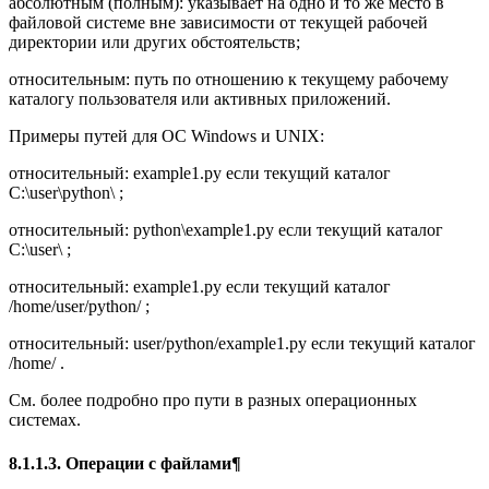
абсолютным (полным): указывает на одно и то же место в
файловой системе вне зависимости от текущей рабочей
директории или других обстоятельств;
относительным: путь по отношению к текущему рабочему
каталогу пользователя или активных приложений.
Примеры путей для ОС Windows и UNIX:
относительный: example1.py если текущий каталог
C:\user\python\ ;
относительный: python\example1.py если текущий каталог
C:\user\ ;
относительный: example1.py если текущий каталог
/home/user/python/ ;
относительный: user/python/example1.py если текущий каталог
/home/ .
См. более подробно про пути в разных операционных
системах.
8.1.1.3. Операции с файлами¶