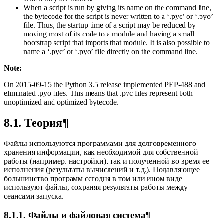
When a script is run by giving its name on the command line,
the bytecode for the script is never written to a ‘.pyc’ or ‘.pyo’
file. Thus, the startup time of a script may be reduced by
moving most of its code to a module and having a small
bootstrap script that imports that module. It is also possible to
name a ‘.pyc’ or ‘.pyo’ file directly on the command line.
Note:
On 2015-09-15 the Python 3.5 release implemented PEP-488 and
eliminated .pyo files. This means that .pyc files represent both
unoptimized and optimized bytecode.
8.1. Теория¶
Файлы используются программами для долговременного
хранения информации, как необходимой для собственной
работы (например, настройки), так и полученной во время ее
исполнения (результаты вычислений и т.д.). Подавляющее
большинство программ сегодня в том или ином виде
используют файлы, сохраняя результаты работы между
сеансами запуска.
8.1.1. Файлы и файловая система¶