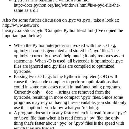
http://docs.python.org/faq/windows.html#is-a-pyd-file-the-
same-as-a-dll
Also for some further discussion on .pyc vs .pyo , take a look at:
http://www.network-
theory.co.uk/docs/pytut/CompiledPythonfiles.html (I’ve copied the
important part below)
When the Python interpreter is invoked with the -O flag,
optimized code is generated and stored in ‘.pyo’ files. The
optimizer currently doesn’t help much; it only removes assert
statements. When -O is used, all bytecode is optimized; .pyc
files are ignored and .py files are compiled to optimized
bytecode.
Passing two -O flags to the Python interpreter (-OO) will
cause the bytecode compiler to perform optimizations that
could in some rare cases result in malfunctioning programs.
Currently only __doc__ strings are removed from the
bytecode, resulting in more compact ‘.pyo’ files. Since some
programs may rely on having these available, you should only
use this option if you know what you’re doing.
A program doesn’t run any faster when it is read from a ‘.pyc’
or ‘.pyo’ file than when it is read from a ‘.py’ file; the only
thing that’s faster about ‘.pyc’ or ‘.pyo’ files is the speed with
which they are loaded.