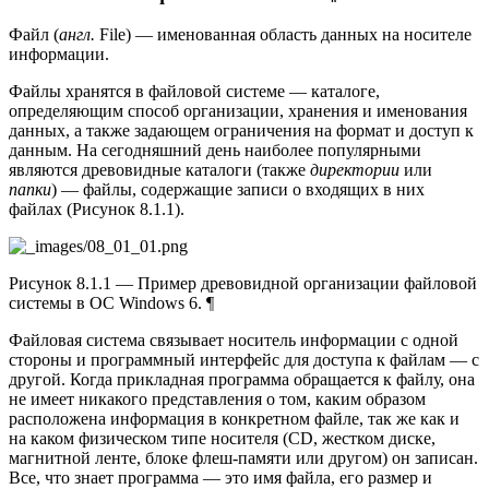
Файл (
англ.
File) — именованная область данных на носителе
информации.
Файлы хранятся в файловой системе — каталоге,
определяющим способ организации, хранения и именования
данных, а также задающем ограничения на формат и доступ к
данным. На сегодняшний день наиболее популярными
являются древовидные каталоги (также
директории
или
папки
) — файлы, содержащие записи о входящих в них
файлах (Рисунок 8.1.1).
Рисунок 8.1.1 — Пример древовидной организации файловой
системы в ОС Windows 6. ¶
Файловая система связывает носитель информации с одной
стороны и программный интерфейс для доступа к файлам — с
другой. Когда прикладная программа обращается к файлу, она
не имеет никакого представления о том, каким образом
расположена информация в конкретном файле, так же как и
на каком физическом типе носителя (CD, жестком диске,
магнитной ленте, блоке флеш-памяти или другом) он записан.
Все, что знает программа — это имя файла, его размер и