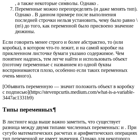
, а также некоторые символы. Однако .
Переменные можно переопределять (и даже менять тип).
Однако . В данном примере после выполнения
последней строчки нельзя установить, чему было равно \
(m\) до того, как переменной было присвоено значение
дюжины.
Если говорить менее строго и более абстрактно, то (или
коробка), в котором что-то лежит, и на самой коробке на
приклеенном листочке бумаги указано содержимое. Чем
понятнее надпись, тем легче найти и использовать объект
(поэтому переменные с названием из одной буквы
воспринимаются плохо, особенно если таких переменных
очень много).
[Объявить переменную — значит положить объект в коробку
с подписью](https://stevenpcurtis.medium.com/what-is-a-variable-
3447ac1331b9)
Типы переменных¶
В листинге кода выше важно заметить, что существует
разница между двумя типами численных переменных: и . При
сугубо математических расчетах и арифметических операциях
тип переменной не имеет значения. Однако для некоторого