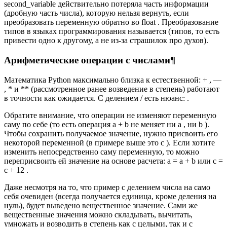
second_variable действительно потеряла часть информации
(дробную часть числа), которую нельзя вернуть, если
преобразовать переменную обратно во float . Преобразование
типов в языках программирования называется (типов, то есть
привести одно к другому, а не из-за страшилок про духов).
Арифметические операции с числами¶
Математика Python максимально близка к естественной: + , —
, * и ** (рассмотренное ранее возведение в степень) работают
в точности как ожидается. С делением / есть нюанс: .
Обратите внимание, что операции не изменяют переменную
саму по себе (то есть операция a + b не меняет ни a , ни b ).
Чтобы сохранить получаемое значение, нужно присвоить его
некоторой переменной (в примере выше это c ). Если хотите
изменить непосредственно саму переменную, то можно
переприсвоить ей значение на основе расчета: a = a + b или c =
c + 12 .
Даже несмотря на то, что пример с делением числа на само
себя очевиден (всегда получается единица, кроме деления на
нуль), будет выведено вещественное значение. Сами же
вещественные значения можно складывать, вычитать,
умножать и возводить в степень как с целыми, так и с