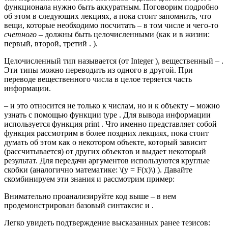
функционала нужно быть аккуратным. Поговорим подробно
об этом в следующих лекциях, а пока стоит запомнить, что
вещи, которые необходимо посчитать – в том числе и чего-то
счетного
– должны быть целочисленными (как и в жизни:
первый, второй, третий . ).
Целочисленный тип называется (от Integer ), вещественный – .
Эти типы можно переводить из одного в другой. При
переводе вещественного числа в целое теряется часть
информации.
– и это относится не только к числам, но и к объекту – можно
узнать с помощью функции type . Для вывода информации
используется функция print . Что именно представляет собой
функция рассмотрим в более поздних лекциях, пока стоит
думать об этом как о некотором объекте, который зависит
(рассчитывается) от других объектов и выдает некоторый
результат. Для передачи аргументов используются круглые
скобки (аналогично математике: \(y = F(x)\) ). Давайте
скомбинируем эти знания и рассмотрим пример:
Внимательно проанализируйте код выше – в нем
продемонстрирован базовый синтаксис и .
Легко увидеть подтверждение высказанных ранее тезисов: