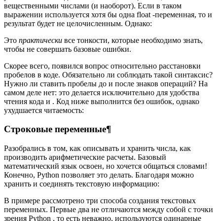
вещественными числами (и наоборот). Если в таком
выражении используется хотя бы одна float -переменная, то и
результат будет не целочисленным. Однако:
Это
практически
все тонкости, которые необходимо знать,
чтобы не совершать базовые ошибки.
Скорее всего, появился вопрос относительно расстановки
пробелов в коде. Обязательно ли соблюдать такой синтаксис?
Нужно ли ставить пробелы до и после знаков операций? На
самом деле нет: это делается исключительно для удобства
чтения кода и . Код ниже выполнится без ошибок, однако
ухудшается читаемость:
Строковые переменные¶
Разобрались в том, как описывать и хранить числа, как
производить арифметические расчеты. Базовый
математический язык освоен, но хочется общаться словами!
Конечно, Python позволяет это делать. Благодаря можно
хранить и соединять текстовую информацию:
В примере рассмотрено три способа создания текстовых
переменных. Первые два не отличаются между собой с точки
зрения Python , то есть неважно, используются одинарные