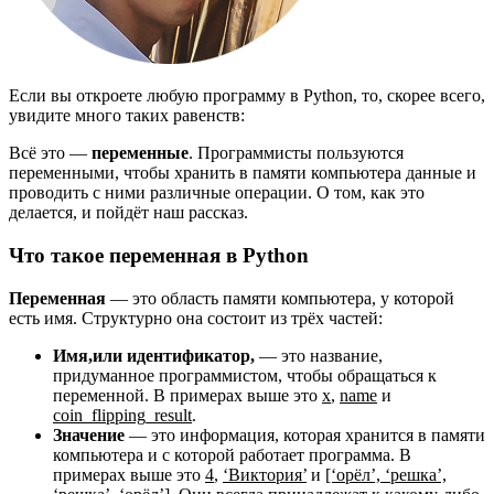
Если вы откроете любую программу в Python, то, скорее всего,
увидите много таких равенств:
Всё это —
переменные
. Программисты пользуются
переменными, чтобы хранить в памяти компьютера данные и
проводить с ними различные операции. О том, как это
делается, и пойдёт наш рассказ.
Что такое переменная в Python
Переменная
— это область памяти компьютера, у которой
есть имя. Структурно она состоит из трёх частей:
Имя,
или идентификатор,
— это название,
придуманное программистом, чтобы обращаться к
переменной. В примерах выше это
x
,
name
и
coin_flipping_result
.
Значение
— это информация, которая хранится в памяти
компьютера и с которой работает программа. В
примерах выше это
4
,
‘Виктория’
и
[‘орёл’, ‘решка’,