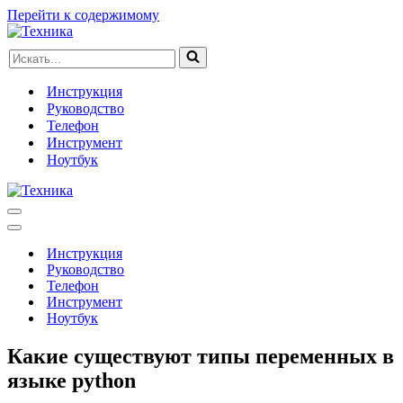
Перейти к содержимому
Искать...
Инструкция
Руководство
Телефон
Инструмент
Ноутбук
Меню
навигации
Меню
навигации
Инструкция
Руководство
Телефон
Инструмент
Ноутбук
Какие существуют типы переменных в
языке python