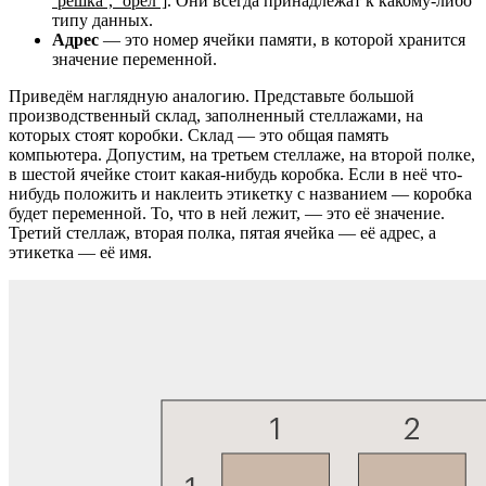
‘решка’, ‘орёл’]
. Они всегда принадлежат к какому-либо
типу данных.
Адрес
— это номер ячейки памяти, в которой хранится
значение переменной.
Приведём наглядную аналогию. Представьте большой
производственный склад, заполненный стеллажами, на
которых стоят коробки. Склад — это общая память
компьютера. Допустим, на третьем стеллаже, на второй полке,
в шестой ячейке стоит какая-нибудь коробка. Если в неё что-
нибудь положить и наклеить этикетку с названием — коробка
будет переменной. То, что в ней лежит, — это её значение.
Третий стеллаж, вторая полка, пятая ячейка — её адрес, а
этикетка — её имя.