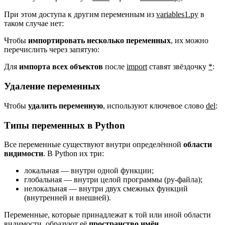
При этом доступа к другим переменным из
variables1.py
в
таком случае нет:
Чтобы
импортировать несколько переменных
, их можно
перечислить через запятую:
Для
импорта всех объектов
после
import
ставят звёздочку
*
:
Удаление переменных
Чтобы
удалить переменную
, используют ключевое слово
del
:
Типы переменных в Python
Все переменные существуют внутри определённой
области
видимости
. В Python их три:
локальная — внутри одной функции;
глобальная — внутри целой программы (py-файла);
нелокальная — внутри двух смежных функций
(внутренней и внешней).
Переменные, которые принадлежат к той или иной области
видимости, образуют её
пространство имён
.