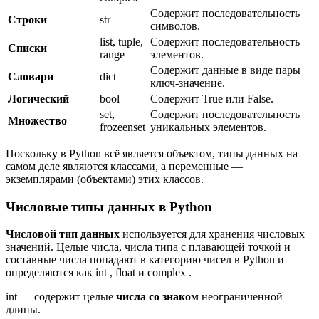
Содержит последовательность
Строки
str
символов.
list, tuple,
Содержит последовательность
Списки
range
элементов.
Содержит данные в виде пары
Словари
dict
ключ-значение.
Логический
bool
Содержит True или False.
set,
Содержит последовательность
Множество
frozeenset
уникальных элементов.
Поскольку в Python всё является объектом, типы данных на
самом деле являются классами, а переменные —
экземплярами (объектами) этих классов.
Числовые типы данных в Python
Числовой тип данных
используется для хранения числовых
значений. Целые числа, числа типа с плавающей точкой и
составные числа попадают в категорию чисел в Python и
определяются как int , float и complex .
int — содержит целые
числа со знаком
неограниченной
длины.