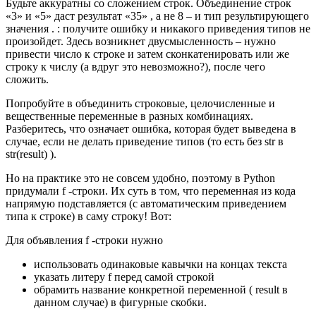
Будьте аккуратны со сложением строк. Объединение строк
«3» и «5» даст результат «35» , а не 8 – и тип результирующего
значения . : получите ошибку и никакого приведения типов не
произойдет. Здесь возникнет двусмысленность – нужно
привести число к строке и затем сконкатенировать или же
строку к числу (а вдруг это невозможно?), после чего
сложить.
Попробуйте в объединить строковые, целочисленные и
вещественные переменные в разных комбинациях.
Разберитесь, что означает ошибка, которая будет выведена в
случае, если не делать приведение типов (то есть без str в
str(result) ).
Но на практике это не совсем удобно, поэтому в Python
придумали f -строки. Их суть в том, что переменная из кода
напрямую подставляется (с автоматическим приведением
типа к строке) в саму строку! Вот:
Для объявления f -строки нужно
использовать одинаковые кавычки на концах текста
указать литеру f перед самой строкой
обрамить название конкретной переменной ( result в
данном случае) в фигурные скобки.