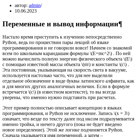
автор:
admin
10.06.2023
Переменные и вывод информации¶
Настало время приступить к изучению непосредственно
Python, ведь по прошествии пары лекций об языке
программирования и не говорили вовсе! Начнем со знакомой
всем по школьным карандашам формулы \(E=mc^2\) . По ней
можно вычислить полную энергию физического объекта \(E\)
с помощью известной массы объекта \(m\) и константы \(c\) .
Эта постоянная, указывающая на скорость света в вакууме,
используется настолько часто, что для нее выделили
отдельное обозначение в виде буквы латинского алфавита, как
и для многих других аналогичных величин. Если в формуле
встречается \(c\) (в известном контексте), то вы всегда
уверены, что именно нужно подставить при расчетах.
Этот пример полностью описывает концепцию в языках
программирования, и Python не исключение. Запись \(x = 3\)
означает, что везде по тексту далее под иксом подразумевается
именно тройка, и ничего другого (пока не будет введено
новое определение). Этой же логике подчиняется Python.
Сначала указывается имя переменной, а затем –