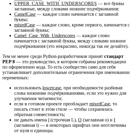
UPPER_CASE_WITH_UNDERSCORES
— все буквы
заглавные, между словами нижние подчёркивания;
CamelCase
— каждое слово начинается с заглавной
буквы;
mixedCase
— каждое слово, кроме первого, начинается с
заглавной буквы;
Camel_Case_With_Underscores
— каждое слово
начинается с заглавной буквы, между словами нижние
подчёркивания (это некрасиво, никогда так не делайте).
Тем не менее среди Python-разработчиков принят
стандарт
PEP 8
— это руководство, в котором собраны рекомендации
по оформлению кода. То есть сообщество само для себя
устанавливает дополнительные ограничения при именовании
переменных:
использовать
lowercase
, при необходимости разбивая
слова нижними подчёркиваниями, если это нужно для
улучшения читаемости;
если в готовом проекте преобладает
mixedCase
, то
писать стоит в этом стиле — чтобы сохранялась
обратная совместимость;
не давать имена
l
(строчная L),
O
(заглавная o) и
I
(заглавная i) — в некоторых шрифтах они неотличимы
от нуля и единицы.