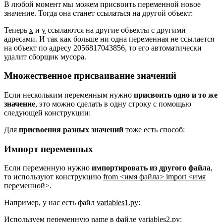
В любой момент мы можем присвоить переменной новое
значение. Тогда она станет ссылаться на другой объект:
Теперь
x
и
y
ссылаются на другие объекты с другими
адресами. И так как больше ни одна переменная не ссылается
на объект по адресу 2056817043856, то его автоматически
удалит сборщик мусора.
Множественное присваивание значений
Если нескольким переменным нужно
присвоить одно и то же
значение
, это можно сделать в одну строку с помощью
следующей конструкции:
Для
присвоения разных значений
тоже есть способ:
Импорт переменных
Если переменную нужно
импортировать из другого файла
,
то используют конструкцию
from <имя файла> import <имя
переменной>
.
Например, у нас есть файл
variables1.py
:
Используем переменную
name
в файле
variables2.py
: