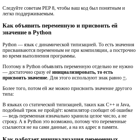
Следуйте советам PEP 8, чтобы ваш код был понятным и
легко поддерживаемым.
Как объявить переменную и присвоить ей
значение в Python
Python — язык с динамической типизацией. То есть значения
присваиваются переменным не при компиляции, а построчно
во время выполнения программы.
Поэтому в Python объявлять переменную отдельно не нужно
— достаточно сразу её
инициализировать, то есть
присвоить значение
. Для этого используют знак равно
=
.
Более того, потом ей же можно присвоить значение другого
типа:
В языках со статической типизацией, таких как C++ и Java,
подобный трюк не пройдёт: компилятор сообщит об ошибке
— ведь переменная изначально хранила целое число, а не
строку. А в Python это возможно, потому что переменные
ссылаются не на сами данные, а на их адрес в памяти.
Как работает инициализация переменных