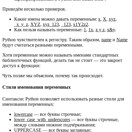
Приведём несколько примеров.
Какие имена можно давать переменным:
x
,
X
,
xyz
,
_x_y_z
,
XYZ
,
xyz_123
,
_123
,
x1Y2z2
.
Как нельзя называть переменные:
1
,
1x
,
x y z
,
x&y
.
Python чувствителен к регистру. Таким образом,
name
и
Name
будут считаться разными переменными.
Хотя переменные можно называть именами стандартных
библиотечных функций, делать так не стоит — это закроет
доступ к функции:
Чуть позже мы объясним, почему так происходит.
Стили именования переменных
Синтаксис Python позволяет использовать разные стили для
именования переменных:
lowercase
— все буквы строчные;
lower_case_with_underscores
— все буквы строчные,
между словами нижние подчёркивания;
UPPERCASE
— все буквы заглавные;