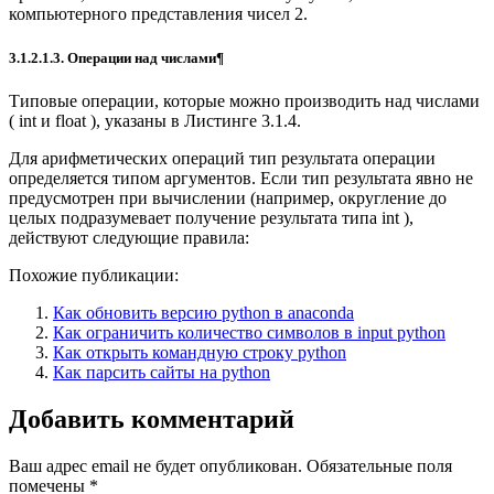
компьютерного представления чисел 2.
3.1.2.1.3. Операции над числами¶
Типовые операции, которые можно производить над числами
( int и float ), указаны в Листинге 3.1.4.
Для арифметических операций тип результата операции
определяется типом аргументов. Если тип результата явно не
предусмотрен при вычислении (например, округление до
целых подразумевает получение результата типа int ),
действуют следующие правила:
Похожие публикации:
Как обновить версию python в anaconda
Как ограничить количество символов в input python
Как открыть командную строку python
Как парсить сайты на python
Добавить комментарий
Ваш адрес email не будет опубликован.
Обязательные поля
помечены
*