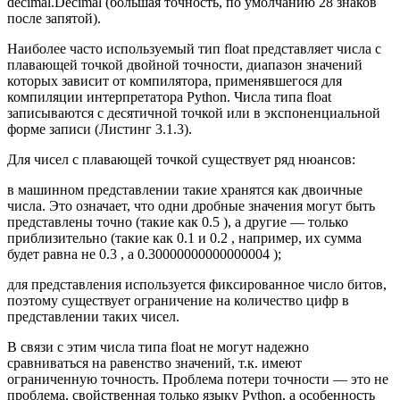
decimal.Decimal (большая точность, по умолчанию 28 знаков
после запятой).
Наиболее часто используемый тип float представляет числа с
плавающей точкой двойной точности, диапазон значений
которых зависит от компилятора, применявшегося для
компиляции интерпретатора Python. Числа типа float
записываются с десятичной точкой или в экспоненциальной
форме записи (Листинг 3.1.3).
Для чисел с плавающей точкой существует ряд нюансов:
в машинном представлении такие хранятся как двоичные
числа. Это означает, что одни дробные значения могут быть
представлены точно (такие как 0.5 ), а другие — только
приблизительно (такие как 0.1 и 0.2 , например, их сумма
будет равна не 0.3 , а 0.30000000000000004 );
для представления используется фиксированное число битов,
поэтому существует ограничение на количество цифр в
представлении таких чисел.
В связи с этим числа типа float не могут надежно
сравниваться на равенство значений, т.к. имеют
ограниченную точность. Проблема потери точности — это не
проблема, свойственная только языку Python, а особенность