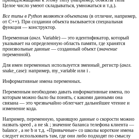
Целое число умеют складываться, умножаться и т.д.).
Все типы в Python являются объектами
(в отличие, например,
от C++). При создании объекта вызывается специальная
функция — конструктор.
Переменная (
англ.
Variable) — это идентификатор, который
указывает на определенную область памяти, где хранятся
произвольные данные — созданный объект (
значение
переменной).
Для имен переменных используется змеиный_регистр (
англ.
snake_case): например, my_variable или i .
Информативные имена переменных.
Переменным необходимо давать информативные имена, по
которым можно было бы понять, с какими данными она
связана — это чрезвычайно облегчает дальнейшее чтение и
изменение кода.
Например, переменную, хранящую данные о скорости можно
назвать speed , а не sk ; значение баланса телефона клиента —
balance , а не b и т.д. «Привычные» со школы короткие имена
следует использовать там, где они либо подходят по смыслу