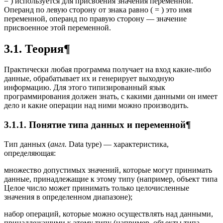
= ) используется для присвоения значения переменной.
Операнд по левую сторону от знака равно ( = ) это имя
переменной, операнд по правую сторону — значение
присвоенное этой переменной.
3.1. Теория¶
Практически любая программа получает на вход какие-либо
данные, обрабатывает их и генерирует выходную
информацию. Для этого типизированный язык
программирования должен знать, с какими данными он имеет
дело и какие операции над ними можно производить.
3.1.1. Понятие типа данных и переменной¶
Тип данных (
англ.
Data type) — характеристика,
определяющая:
множество допустимых значений, которые могут принимать
данные, принадлежащие к этому типу (например, объект типа
Целое число может принимать только целочисленные
значения в определенном диапазоне);
набор операций, которые можно осуществлять над данными,
принадлежащими к этому типу (например, объекты типа