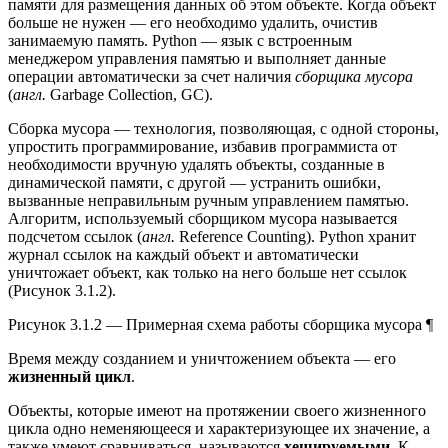
памяти для размещения данных об этом объекте. Когда объект
больше не нужен — его необходимо удалить, очистив
занимаемую память. Python — язык с встроенным
менеджером управления памятью и выполняет данные
операции автоматически за счет наличия
сборщика мусора
(
англ.
Garbage Collection, GC).
Сборка мусора — технология, позволяющая, с одной стороны,
упростить программирование, избавив программиста от
необходимости вручную удалять объекты, созданные в
динамической памяти, с другой — устранить ошибки,
вызванные неправильным ручным управлением памятью.
Алгоритм, используемый сборщиком мусора называется
подсчетом ссылок (
англ.
Reference Counting). Python хранит
журнал ссылок на каждый объект и автоматически
уничтожает объект, как только на него больше нет ссылок
(Рисунок 3.1.2).
Рисунок 3.1.2 — Примерная схема работы сборщика мусора ¶
Время между созданием и уничтожением объекта — его
жизненный цикл
.
Объекты, которые имеют на протяжении своего жизненного
цикла одно неменяющееся и характеризующее их значение, а
также умеют сравниваться, называются
хешируемыми
. К