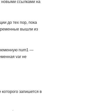
с новыми ссылками на
и до тех пор, пока
переменные вышли из
переменную num1 —
еменная var не
е которого запишется в