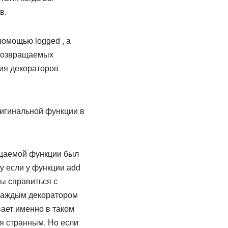
в.
омощью logged , а
 возвращаемых
ия декораторов
игинальной функции в
ащаемой функции был
у если у функции add
бы справиться с
 каждым декоратором
вает именно в таком
я странным. Но если