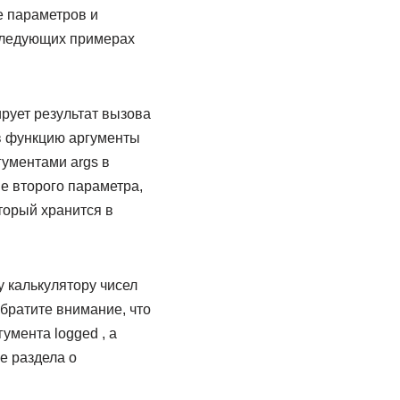
е параметров и
 следующих примерах
рует результат вызова
 в функцию аргументы
гументами args в
е второго параметра,
торый хранится в
 калькулятору чисел
братите внимание, что
гумента logged , а
е раздела о