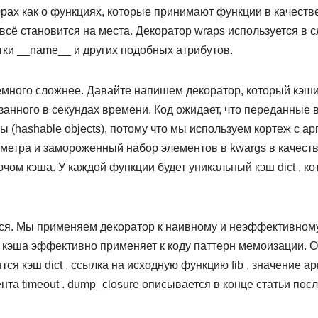
рах как о функциях, которые принимают функции в качеств
всё становится на места. Декоратор wraps используется в
тки __name__ и других подобных атрибутов.
ного сложнее. Давайте напишем декоратор, который кэши
занного в секундах времени. Код ожидает, что переданные
(hashable objects), потому что мы используем кортеж с ар
метра и замороженный набор элементов в kwargs в качеств
чом кэша. У каждой функции будет уникальный кэш dict , ко
ется. Мы применяем декоратор к наивному и неэффективному
 кэша эффективно применяет к коду паттерн мемоизации. О
тся кэш dict , ссылка на исходную функцию fib , значение ар
нта timeout . dump_closure описывается в конце статьи посл