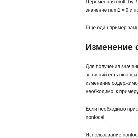
Переменная mult_by_9
значение num1 = 9 и п
Еще один пример зам
Изменение 
Для получения значени
значений есть нюансы
изменение содержимог
необходимо, к примеру
Если необходимо прис
nonlocal:
Использование nonloc