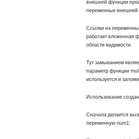
внешней функции прои
переменные внешней 
Ссылки на переменные
работает вложенная ф
области видимости.
Тут замыканием являет
параметр функции mult
используется и запоми
Использование создан
Сначала делается вызо
переменную num1: