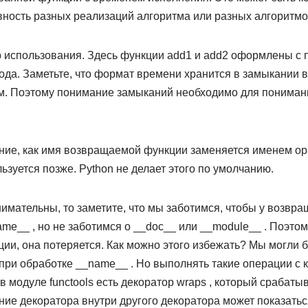
ность разных реализаций алгоритма или разных алгоритмо
 использования. Здесь функции add1 и add2 оформлены с п
ода. Заметьте, что формат времени хранится в замыкании
м. Поэтому понимание замыканий необходимо для пониман
ние, как имя возвращаемой функции заменяется именем ор
льзуется позже. Python не делает этого по умолчанию.
нимательны, то заметите, что мы заботимся, чтобы у возвр
me__ , но не заботимся о __doc__ или __module__ . Поэтом
ции, она потеряется. Как можно этого избежать? Мы могли 
 при обработке __name__ . Но выполнять такие операции с
в модуле functools есть декоратор wraps , который срабаты
ние декоратора внутри другого декоратора может показатьс