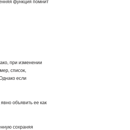
ренняя функция помнит
ако, при изменении
ер, список,
Однако если
явно объявить ее как
енную сохраняя