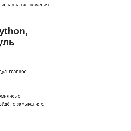
рисваивания значения
ython,
уль
омились с
ойдёт о замыканиях,