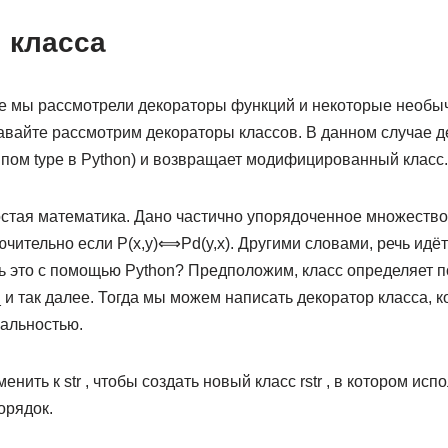
 класса
 мы рассмотрели декораторы функций и некоторые необы
авайте рассмотрим декораторы классов. В данном случае д
типом type в Python) и возвращает модифицированный класс.
тая математика. Дано частично упорядоченное множество
лючительно если P(x,y)⟺Pd(y,x). Другими словами, речь идё
ь это с помощью Python? Предположим, класс определяет 
__ и так далее. Тогда мы можем написать декоратор класса, 
альностью.
енить к str , чтобы создать новый класс rstr , в котором ис
орядок.