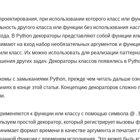
проектирования, при использовании которого класс или фу
ьность другого класса или функции без использования нас
кода. В Python декораторы представляют собой функции 
нимают на вход набор необязательных аргументов и функци
ли класс. Их можно использовать для реализации паттерн
шения других задач. Декораторы классов появились в Pytho
акомы с замыканиями Python, прежде чем читать дальше озн
иях в конце этой статьи. Концепцию декораторов сложно п
и.
применяются к функции или классу с помощью символа @ . 
льзуем простой декоратор, который регистрирует вызовы ф
нимает формат времени в качестве аргумента и печатает л
анной функции с временем исполнения. Это может быть кст