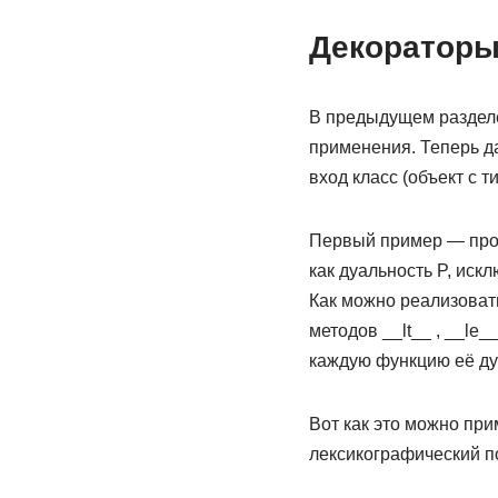
Декораторы
В предыдущем разделе
применения. Теперь д
вход класс (объект с 
Первый пример — прос
как дуальность P, иск
Как можно реализоват
методов __lt__ , __le
каждую функцию её ду
Вот как это можно прим
лексикографический п