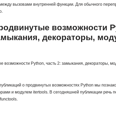
между вызовами внутренней функции. Для обычного переп
о.
родвинутые возможности P
замыкания, декораторы, мод
 публикаций о продвинутых возможностях Python мы познак
рами и модулем itertools. В сегодняшней публикации речь п
unctools.
ы