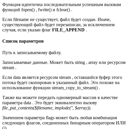
Функция идентична последовательным успешным вызовам
функций fopen() , fwrite() и fclose() .
Если filename не существует, файл будет создан. Иначе,
существующий файл будет перезаписан, за исключением
случая, если указан флаг
FILE_APPEND
.
Список параметров
Путь к записываемому файлу.
Записываемые данные. Может быть string , array или ресурсом
stream .
Если data является ресурсом stream , оставшийся буфер этого
потока будет скопирован в указанный файл. Это похоже на
использование функции stream_copy_to_stream() .
Также вы можете передать одномерный массив в качестве
параметра data . Это будет эквивалентно вызову
file_put_contents($filename, implode('', $array))
.
Значением параметра flags может быть любая комбинация
следующих флагов, соединенных бинарным оператором ИЛИ
(
|
).