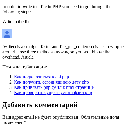
In order to write to a file in PHP you need to go through the
following steps:
Write to the file
fwrite() is a smidgen faster and file_put_contents() is just a wrapper
around those three methods anyway, so you would lose the
overhead. Article
Похожие публикации:
Как подключиться к api php
Как получить сегодняшнюю дату php
Как привязать php файл к html странице
Как проверить существует ли файл php
Добавить комментарий
Ваш адрес email не будет опубликован.
Обязательные поля
помечены
*