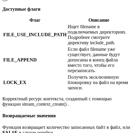
Доступные флаги
Флаг
Описание
Ищет filename в
подключаемых директориях.
FILE_USE_INCLUDE_PATH
Подробнее смотрите
директиву include_path.
Если файл filename уже
существует, данные будут
FILE_APPEND
дописаны в конец файла
вместо того, чтобы его
перезаписать.
Получить эксклюзивную
LOCK_EX
блокировку на файл на время
записи.
Корректный ресурс контекста, созданный с помощью
функции stream_context_create() .
Возвращаемые значения
Функция возвращает количество записанных байт в файл, или
FALSE
в случае ошибки.