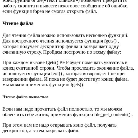
Конструкция or die(«текст ошибки») позволяет прекратить
работу скрипта и вывесте некоторое сообщение об ошибке,
если функция fopen не смогла открыть файл.
Чтение файла
Для чтения файла можно использовать несколько функций.
Для построчного чтения используется функция fgets() ,
которая получает дескриптор файла и возвращает одну
считанную строку. Пройдем построчно по всему файлу:
При каждом вызове fgets() PHP будет помещать указатель в
конец считанной строки. Чтобы проследить окончание файла,
используется функция feof() , которая возвращает true при
завершении файла. И пока не будет достигнут конец файла,
мы можем применять функцию fgets().
Чтение файла полностью
Если нам надо прочитать файл полностью, то мы можем
облегчить себе жизнь, применив функцию file_get_contents() :
При этом нам не надо открывать явно файл, получать
дескриптор, а затем закрывать файл.