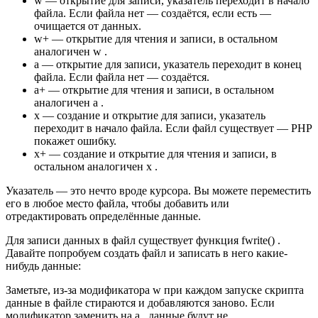
w — открытие для записи, указатель переходит в начало
файла. Если файла нет — создаётся, если есть —
очищается от данных.
w+ — открытие для чтения и записи, в остальном
аналогичен w .
a — открытие для записи, указатель переходит в конец
файла. Если файла нет — создаётся.
a+ — открытие для чтения и записи, в остальном
аналогичен a .
x — создание и открытие для записи, указатель
переходит в начало файла. Если файл существует — PHP
покажет ошибку.
x+ — создание и открытие для чтения и записи, в
остальном аналогичен x .
Указатель — это нечто вроде курсора. Вы можете переместить
его в любое место файла, чтобы добавить или
отредактировать определённые данные.
Для записи данных в файл существует функция fwrite() .
Давайте попробуем создать файл и записать в него какие-
нибудь данные:
Заметьте, из-за модификатора w при каждом запуске скрипта
данные в файле стираются и добавляются заново. Если
модификатор заменить на a , данные будут не