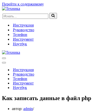
Перейти к содержимому
Искать...
Инструкция
Руководство
Телефон
Инструмент
Ноутбук
Меню
навигации
Меню
навигации
Инструкция
Руководство
Телефон
Инструмент
Ноутбук
Как записать данные в файл php
автор:
admin