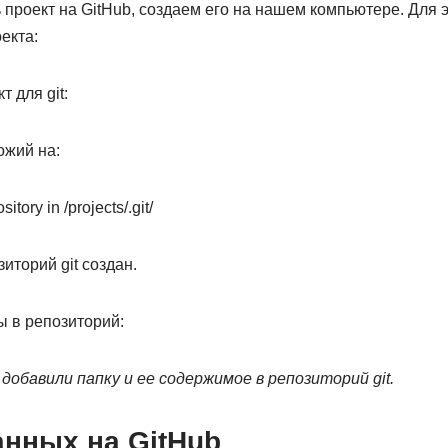
проект на GitHub, создаем его на нашем компьютере. Для 
екта:
 для git:
ожий на:
sitory in /projects/.git/
зиторий git создан.
 в репозиторий:
добавили папку и ее содержимое в репозиторий git.
анных на GitHub