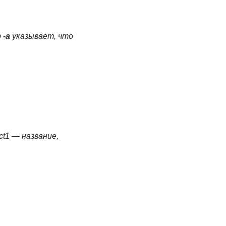
р
-a
указывает, что
ct1 — название,