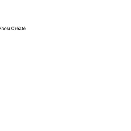
имаем
Create