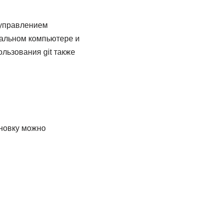
 управлением
кальном компьютере и
льзования git также
ановку можно