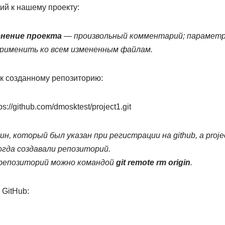
й к нашему проекту:
енение проекта
— произвольный комментарий; парамет
рименить ко всем измененным файлам.
к созданному репозиторию:
tps://github.com/dmosktest/project1.git
н, который был указан при регистрации на github, а proje
огда создавали репозиторий.
 репозиторий можно командой
git remote rm origin
.
 GitHub: