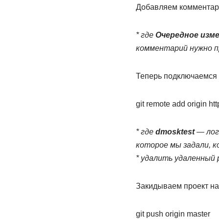
Добавляем комментари
* где
Очередное изм
комментарий нужно п
Теперь подключаемся 
git remote add origin ht
* где
dmosktest
— логи
которое мы задали, к
* удалить удаленный
Закидываем проект на
git push origin master