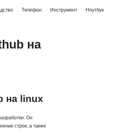
дство
Телефон
Инструмент
Ноутбук
thub на
 на linux
азработки. Он
ение строк, а также