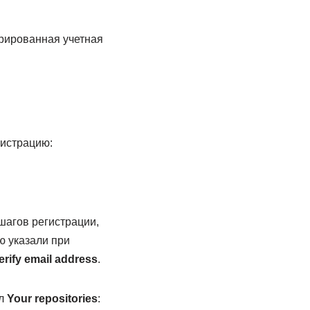
трированная учетная
гистрацию:
шагов регистрации,
ю указали при
erify email address
.
ел
Your repositories
: