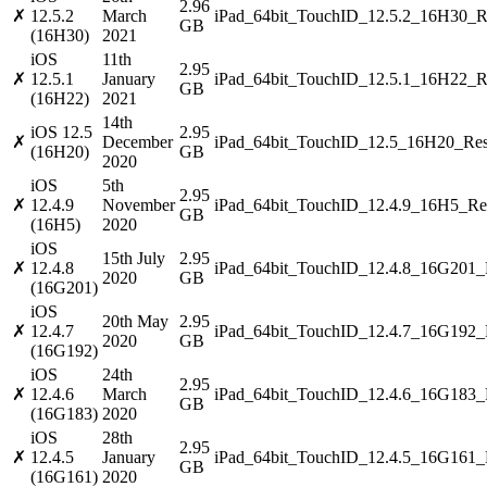
2.96
✗
12.5.2
March
iPad_64bit_TouchID_12.5.2_16H30_Re
GB
(16H30)
2021
iOS
11th
2.95
✗
12.5.1
January
iPad_64bit_TouchID_12.5.1_16H22_Re
GB
(16H22)
2021
14th
iOS 12.5
2.95
✗
December
iPad_64bit_TouchID_12.5_16H20_Res
(16H20)
GB
2020
iOS
5th
2.95
✗
12.4.9
November
iPad_64bit_TouchID_12.4.9_16H5_Res
GB
(16H5)
2020
iOS
15th July
2.95
✗
12.4.8
iPad_64bit_TouchID_12.4.8_16G201_R
2020
GB
(16G201)
iOS
20th May
2.95
✗
12.4.7
iPad_64bit_TouchID_12.4.7_16G192_R
2020
GB
(16G192)
iOS
24th
2.95
✗
12.4.6
March
iPad_64bit_TouchID_12.4.6_16G183_R
GB
(16G183)
2020
iOS
28th
2.95
✗
12.4.5
January
iPad_64bit_TouchID_12.4.5_16G161_R
GB
(16G161)
2020