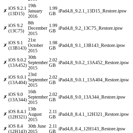
19th
iOS 9.2.1
1.99
✗
January
iPad4,8_9.2.1_13D15_Restore.ipsw
(13D15)
GB
2016
8th
iOS 9.2
1.99
✗
December
iPad4,8_9.2_13C75_Restore.ipsw
(13C75)
GB
2015
21st
iOS 9.1
1.98
✗
October
iPad4,8_9.1_13B143_Restore.ipsw
(13B143)
GB
2015
30th
iOS 9.0.2
2.02
✗
September
iPad4,8_9.0.2_13A452_Restore.ipsw
(13A452)
GB
2015
23rd
iOS 9.0.1
2.02
✗
September
iPad4,8_9.0.1_13A404_Restore.ipsw
(13A404)
GB
2015
16th
iOS 9.0
2.02
✗
September
iPad4,8_9.0_13A344_Restore.ipsw
(13A344)
GB
2015
13th
iOS 8.4.1
2.11
✗
August
iPad4,8_8.4.1_12H321_Restore.ipsw
(12H321)
GB
2015
iOS 8.4
30th June
2.11
✗
iPad4,8_8.4_12H143_Restore.ipsw
(12H143)
2015
GB