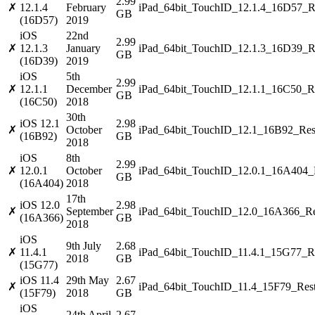
2.99
✗
12.1.4
February
iPad_64bit_TouchID_12.1.4_16D57_Re
GB
(16D57)
2019
iOS
22nd
2.99
✗
12.1.3
January
iPad_64bit_TouchID_12.1.3_16D39_Re
GB
(16D39)
2019
iOS
5th
2.99
✗
12.1.1
December
iPad_64bit_TouchID_12.1.1_16C50_Re
GB
(16C50)
2018
30th
iOS 12.1
2.98
✗
October
iPad_64bit_TouchID_12.1_16B92_Rest
(16B92)
GB
2018
iOS
8th
2.99
✗
12.0.1
October
iPad_64bit_TouchID_12.0.1_16A404_R
GB
(16A404)
2018
17th
iOS 12.0
2.98
✗
September
iPad_64bit_TouchID_12.0_16A366_Re
(16A366)
GB
2018
iOS
9th July
2.68
✗
11.4.1
iPad_64bit_TouchID_11.4.1_15G77_Re
2018
GB
(15G77)
iOS 11.4
29th May
2.67
✗
iPad_64bit_TouchID_11.4_15F79_Rest
(15F79)
2018
GB
iOS
24th April
2.67