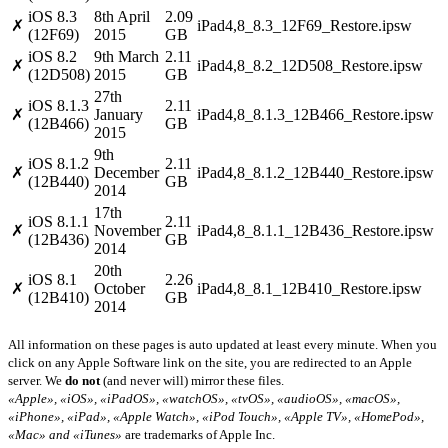
iOS 8.3
8th April
2.09
✗
iPad4,8_8.3_12F69_Restore.ipsw
(12F69)
2015
GB
iOS 8.2
9th March
2.11
✗
iPad4,8_8.2_12D508_Restore.ipsw
(12D508)
2015
GB
27th
iOS 8.1.3
2.11
✗
January
iPad4,8_8.1.3_12B466_Restore.ipsw
(12B466)
GB
2015
9th
iOS 8.1.2
2.11
✗
December
iPad4,8_8.1.2_12B440_Restore.ipsw
(12B440)
GB
2014
17th
iOS 8.1.1
2.11
✗
November
iPad4,8_8.1.1_12B436_Restore.ipsw
(12B436)
GB
2014
20th
iOS 8.1
2.26
✗
October
iPad4,8_8.1_12B410_Restore.ipsw
(12B410)
GB
2014
All information on these pages is auto updated at least every minute. When you
click on any Apple Software link on the site, you are redirected to an Apple
server. We
do not
(and never will) mirror these files.
«Apple», «iOS», «iPadOS», «watchOS», «tvOS», «audioOS», «macOS»,
«iPhone», «iPad», «Apple Watch», «iPod Touch», «Apple TV», «HomePod»,
«Mac» and «iTunes»
are trademarks of Apple Inc.