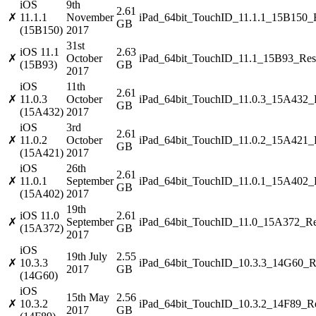
iOS
9th
2.61
✗
11.1.1
November
iPad_64bit_TouchID_11.1.1_15B150_R
GB
(15B150)
2017
31st
iOS 11.1
2.63
✗
October
iPad_64bit_TouchID_11.1_15B93_Rest
(15B93)
GB
2017
iOS
11th
2.61
✗
11.0.3
October
iPad_64bit_TouchID_11.0.3_15A432_R
GB
(15A432)
2017
iOS
3rd
2.61
✗
11.0.2
October
iPad_64bit_TouchID_11.0.2_15A421_R
GB
(15A421)
2017
iOS
26th
2.61
✗
11.0.1
September
iPad_64bit_TouchID_11.0.1_15A402_R
GB
(15A402)
2017
19th
iOS 11.0
2.61
✗
September
iPad_64bit_TouchID_11.0_15A372_Re
(15A372)
GB
2017
iOS
19th July
2.55
✗
10.3.3
iPad_64bit_TouchID_10.3.3_14G60_Re
2017
GB
(14G60)
iOS
15th May
2.56
✗
10.3.2
iPad_64bit_TouchID_10.3.2_14F89_Re
2017
GB