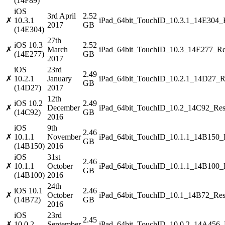
(14F89)
iOS
3rd April
2.52
✗
10.3.1
iPad_64bit_TouchID_10.3.1_14E304_R
2017
GB
(14E304)
27th
iOS 10.3
2.52
✗
March
iPad_64bit_TouchID_10.3_14E277_Res
(14E277)
GB
2017
iOS
23rd
2.49
✗
10.2.1
January
iPad_64bit_TouchID_10.2.1_14D27_Re
GB
(14D27)
2017
12th
iOS 10.2
2.49
✗
December
iPad_64bit_TouchID_10.2_14C92_Rest
(14C92)
GB
2016
iOS
9th
2.46
✗
10.1.1
November
iPad_64bit_TouchID_10.1.1_14B150_R
GB
(14B150)
2016
iOS
31st
2.46
✗
10.1.1
October
iPad_64bit_TouchID_10.1.1_14B100_R
GB
(14B100)
2016
24th
iOS 10.1
2.46
✗
October
iPad_64bit_TouchID_10.1_14B72_Rest
(14B72)
GB
2016
iOS
23rd
2.45
✗
10.0.2
September
iPad_64bit_TouchID_10.0.2_14A456_R