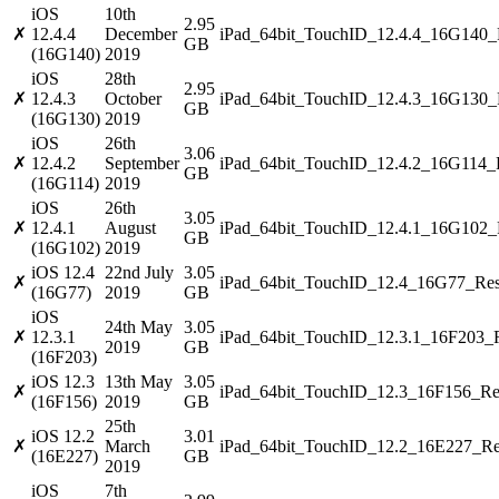
iOS
10th
2.95
✗
12.4.4
December
iPad_64bit_TouchID_12.4.4_16G140_R
GB
(16G140)
2019
iOS
28th
2.95
✗
12.4.3
October
iPad_64bit_TouchID_12.4.3_16G130_R
GB
(16G130)
2019
iOS
26th
3.06
✗
12.4.2
September
iPad_64bit_TouchID_12.4.2_16G114_R
GB
(16G114)
2019
iOS
26th
3.05
✗
12.4.1
August
iPad_64bit_TouchID_12.4.1_16G102_R
GB
(16G102)
2019
iOS 12.4
22nd July
3.05
✗
iPad_64bit_TouchID_12.4_16G77_Res
(16G77)
2019
GB
iOS
24th May
3.05
✗
12.3.1
iPad_64bit_TouchID_12.3.1_16F203_R
2019
GB
(16F203)
iOS 12.3
13th May
3.05
✗
iPad_64bit_TouchID_12.3_16F156_Res
(16F156)
2019
GB
25th
iOS 12.2
3.01
✗
March
iPad_64bit_TouchID_12.2_16E227_Res
(16E227)
GB
2019
iOS
7th