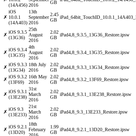
GB
(14A456)
2016
iOS
13th
2.45
✗
10.0.1
September
iPad_64bit_TouchID_10.0.1_14A403_R
GB
(14A403)
2016
25th
iOS 9.3.5
2.02
✗
August
iPad4,8_9.3.5_13G36_Restore.ipsw
(13G36)
GB
2016
4th
iOS 9.3.4
2.02
✗
August
iPad4,8_9.3.4_13G35_Restore.ipsw
(13G35)
GB
2016
iOS 9.3.3
18th July
2.02
✗
iPad4,8_9.3.3_13G34_Restore.ipsw
(13G34)
2016
GB
iOS 9.3.2
16th May
2.02
✗
iPad4,8_9.3.2_13F69_Restore.ipsw
(13F69)
2016
GB
31st
iOS 9.3.1
2.02
✗
March
iPad4,8_9.3.1_13E238_Restore.ipsw
(13E238)
GB
2016
21st
iOS 9.3
2.02
✗
March
iPad4,8_9.3_13E233_Restore.ipsw
(13E233)
GB
2016
18th
iOS 9.2.1
1.99
✗
February
iPad4,8_9.2.1_13D20_Restore.ipsw
(13D20)
GB
2016