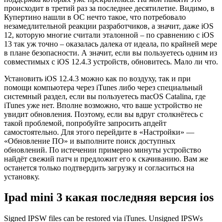
происходит в третий раз за последнее десятилетие. Видимо, в
Купертино нашли в ОС нечто такое, что потребовало
незамедлительной реакции разработчиков, а значит, даже iOS
12, которую многие считали эталонной – по сравнению с iOS
13 так уж точно – оказалась далека от идеала, по крайней мере
в плане безопасности. А значит, если вы пользуетесь одним из
совместимых с iOS 12.4.3 устройств, обновитесь. Мало ли что.
Установить iOS 12.4.3 можно как по воздуху, так и при
помощи компьютера через iTunes либо через специальный
системный раздел, если вы пользуетесь macOS Catalina, где
iTunes уже нет. Вполне возможно, что ваше устройство не
увидит обновления. Поэтому, если вы вдруг столкнётесь с
такой проблемой, попробуйте запросить апдейт
самостоятельно. Для этого перейдите в «Настройки» —
«Обновление ПО» и выполните поиск доступных
обновлений. По истечении примерно минуты устройство
найдёт свежий патч и предложит его к скачиванию. Вам же
останется только подтвердить загрузку и согласиться на
установку.
Ipad mini 3 какая последняя версия ios
Signed IPSW files can be restored via iTunes. Unsigned IPSWs