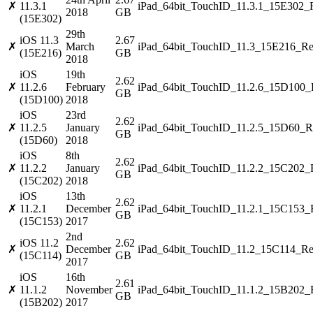
✗
11.3.1
iPad_64bit_TouchID_11.3.1_15E302_R
2018
GB
(15E302)
29th
iOS 11.3
2.67
✗
March
iPad_64bit_TouchID_11.3_15E216_Res
(15E216)
GB
2018
iOS
19th
2.62
✗
11.2.6
February
iPad_64bit_TouchID_11.2.6_15D100_R
GB
(15D100)
2018
iOS
23rd
2.62
✗
11.2.5
January
iPad_64bit_TouchID_11.2.5_15D60_Re
GB
(15D60)
2018
iOS
8th
2.62
✗
11.2.2
January
iPad_64bit_TouchID_11.2.2_15C202_R
GB
(15C202)
2018
iOS
13th
2.62
✗
11.2.1
December
iPad_64bit_TouchID_11.2.1_15C153_R
GB
(15C153)
2017
2nd
iOS 11.2
2.62
✗
December
iPad_64bit_TouchID_11.2_15C114_Res
(15C114)
GB
2017
iOS
16th
2.61
✗
11.1.2
November
iPad_64bit_TouchID_11.1.2_15B202_R
GB
(15B202)
2017