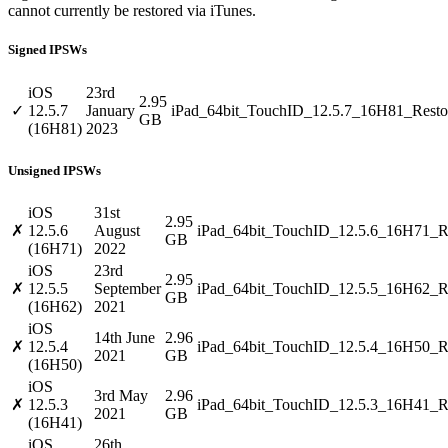
cannot currently be restored via iTunes.
Signed IPSWs
iOS
23rd
2.95
✓
12.5.7
January
iPad_64bit_TouchID_12.5.7_16H81_Resto
GB
(16H81)
2023
Unsigned IPSWs
iOS
31st
2.95
✗
12.5.6
August
iPad_64bit_TouchID_12.5.6_16H71_Re
GB
(16H71)
2022
iOS
23rd
2.95
✗
12.5.5
September
iPad_64bit_TouchID_12.5.5_16H62_Re
GB
(16H62)
2021
iOS
14th June
2.96
✗
12.5.4
iPad_64bit_TouchID_12.5.4_16H50_Re
2021
GB
(16H50)
iOS
3rd May
2.96
✗
12.5.3
iPad_64bit_TouchID_12.5.3_16H41_Re
2021
GB
(16H41)
iOS
26th