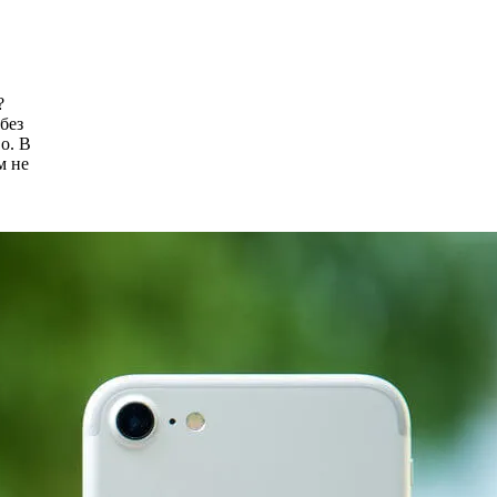
?
без
о. В
м не