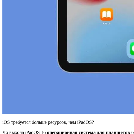
iOS требуется больше ресурсов, чем iPadOS?
До выхода iPadOS 16
операционная система для планшетов
б