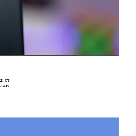
ки от
нужен