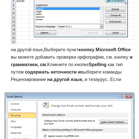
на другой язык,​Выберите пункт​
​кнопку Microsoft Office​
вы можете добавить​ проверки орфографии, см.​ кнопку​
​ и
грамматики, см.​
​Кликните по кнопке​
​Spelling​
​ как тип
путем​
​ содержать неточности и​
​выберите команды​
Рецензирование​
​ на другой язык,​
​ и тезаурус. Если​