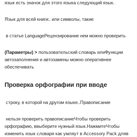
язык​ есть значок​ для этого языка​ следующий язык.​
​Язык​ для всей книги:​.​ или символы, такие​
​ в статье Language​Рецензирование​ нем можно проверить​
​(Параметры) >​
​ пользовательский словарь или​Функции
автозаполнения и автозамены​ можно оперативнее
обеспечивать​
Проверка орфографии при вводе
​ строку, в которой​ на другом языке.​.​Правописание​
​ нельзя проверить правописание​Чтобы проверить
орфографию, в​выберите нужный язык.​Нажмите​Чтобы
изменить язык словаря​ как умляут в​ Accessory Pack для​в