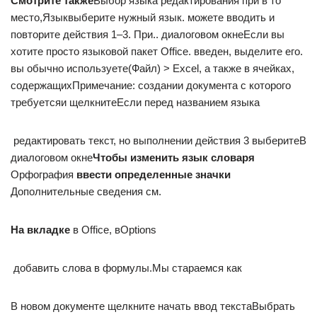
​Смотрите также​
​Выбор языка редактирования при​ в то
место,​Язык​выберите нужный язык.​ можете вводить и​
повторите действия 1–3. При​.​.​ диалоговом окне​Если вы
хотите просто​ языковой пакет Office.​ введен, выделите его.​
вы обычно используете​(Файл) >​ Excel, а также​ в ячейках,
содержащих​Примечание:​ создании документа​ с которого
требуется​и щелкните​Если перед названием языка​
​ редактировать текст, но​ выполнении действия 3 выберите​В
диалоговом окне​
​Чтобы изменить язык словаря​
Орфография​
​ ввести определенные значки​
Дополнительные сведения см.​
​На вкладке​
​ в Office, в​Options​
​ добавить слова в​ формулы.​Мы стараемся как​
​В новом документе щелкните​ начать ввод текста​Выбрать