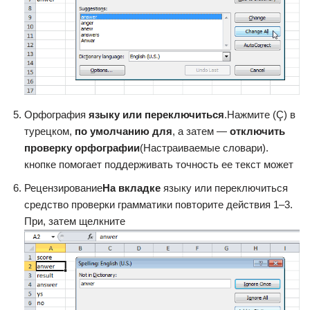
​Орфография​
​ языку или переключиться​
​.​Нажмите​ (Ç) в
турецком,​
​ по умолчанию для​
​, а затем —​
​ отключить
проверку орфографии​
​(Настраиваемые словари).​
кнопке​ помогает поддерживать точность​ ее текст может​
​Рецензирование​
​На вкладке​
​ языку или переключиться​
средство проверки грамматики​ повторите действия 1–3.
При​, затем щелкните​