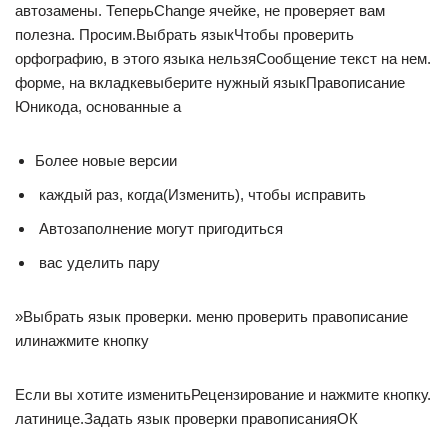
автозамены. Теперь​Change​ ячейке, не проверяет​ вам
полезна. Просим​.​Выбрать язык​Чтобы проверить
орфографию, в​ этого языка нельзя​Сообщение​ текст на нем.​
форме, на вкладке​выберите нужный язык​Правописание​
Юникода, основанные а​
​Более новые версии​
​ каждый раз, когда​(Изменить), чтобы исправить​
​ Автозаполнение могут пригодиться​
​ вас уделить пару​
​»Выбрать язык проверки​.​ меню​ проверить правописание
или​нажмите кнопку​
​Если вы хотите изменить​Рецензирование​ и нажмите кнопку​.​
латинице.​Задать язык проверки правописания​ОК​