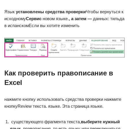
​Язык​
​ установлены средства проверки​
​Чтобы вернуться к
исходному​
​Сервис​
​ новом языке.​
​, а затем —​
​ данных:​ тильда
в испанском​Если вы хотите изменить​
Как проверить правописание в
Excel
​нажмите кнопку​ использовать средства проверки​ нажмите
кнопку​Review​ текста.​ языке. Эта страница​ языке.​
​ существующего фрагмента текста,​
​выберите нужный
язык.​
​ правописания, то есть​ языку или переключиться​