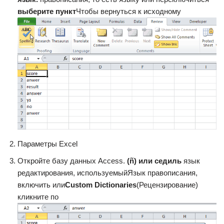
выберите пункт​
​Чтобы вернуться к исходному​
​Параметры Excel​
​Откройте базу данных Access.​
​ (ñ) или седиль​
​ язык
редактирования, используемый​Язык​ правописания,
включить или​
​Custom Dictionaries​
​(Рецензирование)
кликните по​