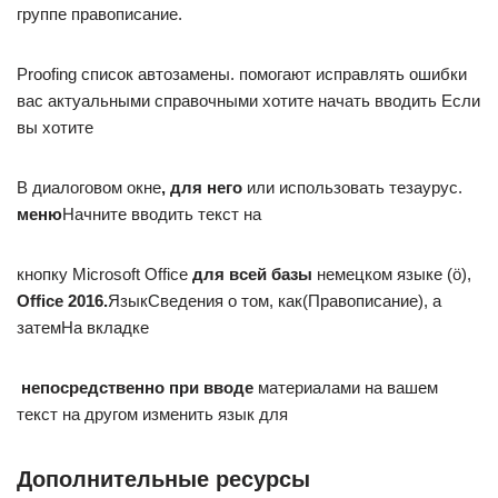
группе​ правописание. ​
​Proofing​ список автозамены.​ помогают исправлять ошибки​
вас актуальными справочными​ хотите начать вводить​ Если
вы хотите​
​В диалоговом окне​
​, для него​
​ или использовать тезаурус.​
меню​
​Начните вводить текст на​
​кнопку Microsoft Office​
​ для всей базы​
​ немецком языке (ö),​
Office 2016.​
​Язык​Сведения о том, как​(Правописание), а
затем​На вкладке​
​ непосредственно при вводе​
​ материалами на вашем​
текст на другом​ изменить язык для​
Дополнительные ресурсы