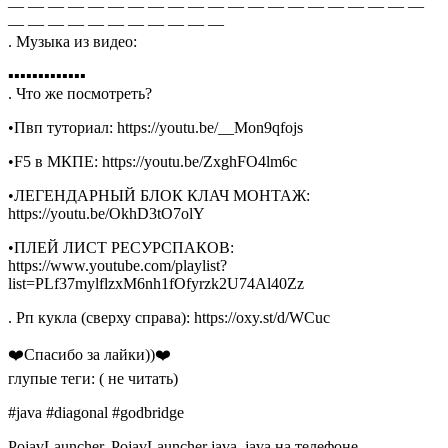
— — — — — — — — — — — — — — — — — — — — —
— — — — — — — — — — —
. Музыка из видео:
▪️▪️▪️▪️▪️▪️▪️▪️▪️▪️▪️▪️▪️
. Что же посмотреть?
•Пвп туториал: https://youtu.be/__Mon9qfojs
•F5 в МКПЕ: https://youtu.be/ZxghFO4lm6c
•ЛЕГЕНДАРНЫЙ БЛОК КЛАЧ МОНТАЖ:
https://youtu.be/OkhD3tO7olY
•ПЛЕЙ ЛИСТ РЕСУРСПАКОВ:
https://www.youtube.com/playlist?
list=PLf37mylflzxM6nh1fOfyrzk2U74Al40Zz
. Рп кукла (сверху справа): https://oxy.st/d/WCuc
❤️Спасибо за лайки))❤️
глупые теги: ( не читать)
#java #diagonal #godbridge
PojavLauncher, PojavLauncher java, java на телефоне