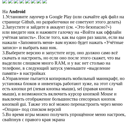
На
Android
1.Установите лаунчер в Google Play (или скачайте apk файл на
странице Github, но разработчики не советуют этого делать)
2.Запустите и зайдите в аккаунт (см. «Это безопасно?»)
или введите ник и нажмите галочку на «Войти как оффлайн
учётная записть». После того, как вы один раз зашли, если вы
нажали «Запомнить меня» вам нужно будет нажать «Учётные
записи» и выбрать ваш ник.
3.Выберите версию и запустите игру, оно должно само всё
скачать и настроить, но если оно после этого скажет, что вы
выделили слишком много RAM, и у вас нет столько на
телефоне, в следующий запуск уменьшите «выделение
памяти» в настройках
4.Управление пытается копировать мобильный маинкрафт, но
установка блоков и инвентарь работают хуже, на этот случай
есть кнопки prt (левая кнопка мыши), sel (правая кнопка
мыши), и возможность включить курсор кнопкой Mouse и
выключить отображение большинства сенсорных кнопок
кнопкой gui. Также это всё можно перенастроить через меню
«Опции» под списком версий
5.Во время игры можно получить упрощённое меню настроек,
свайпнув с правого края экрана