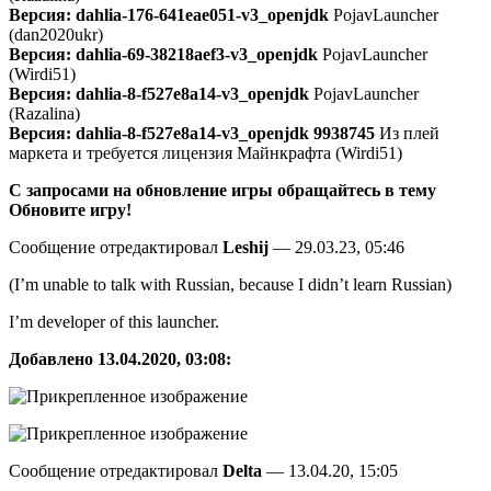
Версия: dahlia-176-641eae051-v3_openjdk
PojavLauncher
(dan2020ukr)
Версия: dahlia-69-38218aef3-v3_openjdk
PojavLauncher
(Wirdi51)
Версия: dahlia-8-f527e8a14-v3_openjdk
PojavLauncher
(Razalina)
Версия: dahlia-8-f527e8a14-v3_openjdk 9938745
Из плей
маркета и требуется лицензия Майнкрафта (Wirdi51)
С запросами на обновление игры обращайтесь в тему
Обновите игру!
Сообщение отредактировал
Lеshij
— 29.03.23, 05:46
(I’m unable to talk with Russian, because I didn’t learn Russian)
I’m developer of this launcher.
Добавлено 13.04.2020, 03:08:
Сообщение отредактировал
Deltа
— 13.04.20, 15:05