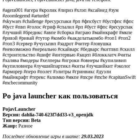
#agera001 #агера #кролик #лириз #хлэп #ксайнед #зум
#zoomlegemd #arturdef
#skywars #challenge #ресурспаки #рп #фпсбуст #бустфпс #фпс
#буст #пвп #голос #гриф #спалил #рп #буст #фпс #ресурспак
#лучший #бредикс #авпе #сборка #играю #майнкрафт #мкпе
#ривэй #ривай #тутор #комбо #какделатькомбо #топ1 #топ2
#топ3 #сервер #учусьпвп #задрот #читер #ловушка
#невозможно #нереально #скайварс #бедварс #китпвп #скилл
#строительство #шифт #интервью #зацеп #блокклатч #читы
#халява #модеры #хелперы #игроки #овнеры #купиливип
#купиловнера #лучшийпартикл #киты #лучшийкит #эколог
#арморер #перо #полет #элитры #гринвикс #дуэли
#майнкрафт #терекс #алимко #мкпе #mcpe #mcbe #capitanSwift
#mcbecommunity
Po java launcher как пользоваться
PojavLauncher
Версия: dahlia-740-623f7dd33-v3_openjdk
Тип версии: Beta
Жанр:
Разное
Последнее обновление игры в шапке:
29.03.2023