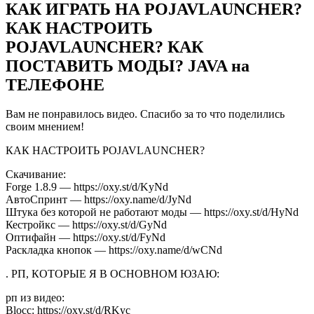
КАК ИГРАТЬ НА POJAVLAUNCHER?
КАК НАСТРОИТЬ
POJAVLAUNCHER? КАК
ПОСТАВИТЬ МОДЫ? JAVA на
ТЕЛЕФОНЕ
Вам не понравилось видео. Спасибо за то что поделились
своим мнением!
КАК НАСТРОИТЬ POJAVLAUNCHER?
Скачивание:
Forge 1.8.9 — https://oxy.st/d/KyNd
АвтоСпринт — https://oxy.name/d/JyNd
Штука без которой не работают моды — https://oxy.st/d/HyNd
Кестройкс — https://oxy.st/d/GyNd
Оптифайн — https://oxy.st/d/FyNd
Раскладка кнопок — https://oxy.name/d/wCNd
. РП, КОТОРЫЕ Я В ОСНОВНОМ ЮЗАЮ:
рп из видео:
Blocc: https://oxy.st/d/RKyc