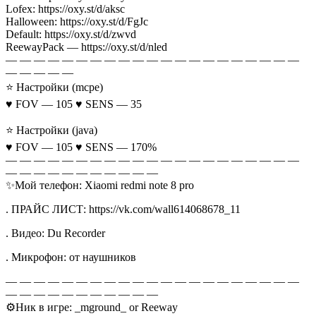
Lofex: https://oxy.st/d/aksc
Halloween: https://oxy.st/d/FgJc
Default: https://oxy.st/d/zwvd
ReewayPack — https://oxy.st/d/nled
— — — — — — — — — — — — — — — — — — — — —
— — — — —
⭐ Настройки (mcpe)
♥ FOV — 105 ♥ SENS — 35
⭐ Настройки (java)
♥ FOV — 105 ♥ SENS — 170%
— — — — — — — — — — — — — — — — — — — — —
— — — — — — — — — — —
✨Мой телефон: Xiaomi redmi note 8 pro
. ПРАЙС ЛИСТ: https://vk.com/wall614068678_11
. ️Видео: Du Recorder
. ️Микрофон: от наушников
— — — — — — — — — — — — — — — — — — — — —
— — — — — — — — — — —
⚙️Ник в игре: _mground_ or Reeway