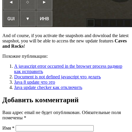
And of course, if you activate the snapshots and download the latest
snapshot, you will be able to access the new update features
Caves
and Rocks
!
Похожие публикации:
A javascript error occurred in the browser process радмир
как исправить
Document is not defined javascript что делать
Java 8 update что это
Java update checker как отключить
Добавить комментарий
Ваш адрес email не будет опубликован.
Обязательные поля
помечены
*
Имя
*