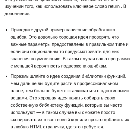
изучении того, как использовать ключевое слово return . В
дополнение:
Приведите другой пример написание обработчика
ошибок. Это довольно хорошая идея проверять что
важные параметры предоставлены в правильном типе и
если они опциональны то предусматривать для них
значения по умолчанию. В таком случая ваша программа
с меньшей вероятность подвержена ошибкам.
Поразмышляйте о идее создания библиотеки функций.
Чем дальше вы будите расти в профессиональном
плане, тем больше будете сталкиваться с однотипными
вещами. Это хорошая идея начать собирать свою
собственную библиотеку функций, которые вы часто
используют — в таком случае вы сможете просто
скопировать их в ваш новый код или просто добавить их
в любую HTML страничку, где это требуется.