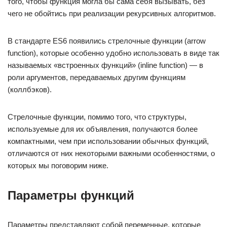
того, чтобы функция могла бы сама себя вызывать, без
чего не обойтись при реализации рекурсивных алгоритмов.
В стандарте ES6 появились стрелочные функции (arrow
function), которые особенно удобно использовать в виде так
называемых «встроенных функций» (inline function) — в
роли аргументов, передаваемых другим функциям
(коллбэков).
Стрелочные функции, помимо того, что структуры,
используемые для их объявления, получаются более
компактными, чем при использовании обычных функций,
отличаются от них некоторыми важными особенностями, о
которых мы поговорим ниже.
Параметры функций
Параметры представляют собой переменные, которые