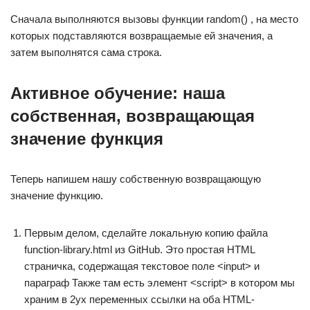
Сначала выполняются вызовы функции random() , на место
которых подставляются возвращаемые ей значения, а
затем выполнятся сама строка.
Активное обучение: наша
собственная, возвращающая
значение функция
Теперь напишем нашу собственную возвращающую
значение функцию.
Первым делом, сделайте локальную копию файла
function-library.html из GitHub. Это простая HTML
страничка, содержащая текстовое поле <input> и
параграф Также там есть элемент <script> в котором мы
храним в 2ух переменных ссылки на оба HTML-