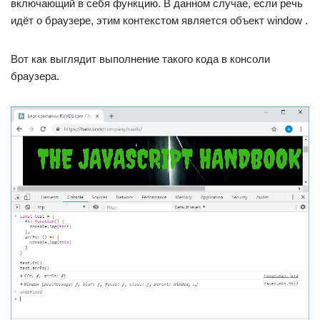
включающий в себя функцию. В данном случае, если речь
идёт о браузере, этим контекстом является объект window .
Вот как выглядит выполнение такого кода в консоли
браузера.