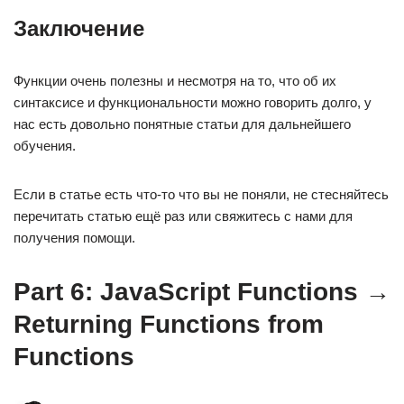
Заключение
Функции очень полезны и несмотря на то, что об их
синтаксисе и функциональности можно говорить долго, у
нас есть довольно понятные статьи для дальнейшего
обучения.
Если в статье есть что-то что вы не поняли, не стесняйтесь
перечитать статью ещё раз или свяжитесь с нами для
получения помощи.
Part 6: JavaScript Functions →
Returning Functions from
Functions