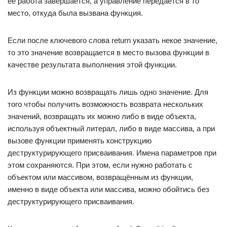
её работа завершается, а управление передаётся в то
место, откуда была вызвана функция.
Если после ключевого слова return указать некое значение,
то это значение возвращается в место вызова функции в
качестве результата выполнения этой функции.
Из функции можно возвращать лишь одно значение. Для
того чтобы получить возможность возврата нескольких
значений, возвращать их можно либо в виде объекта,
используя объектный литерал, либо в виде массива, а при
вызове функции применять конструкцию
деструктурирующего присваивания. Имена параметров при
этом сохраняются. При этом, если нужно работать с
объектом или массивом, возвращённым из функции,
именно в виде объекта или массива, можно обойтись без
деструктурирующего присваивания.