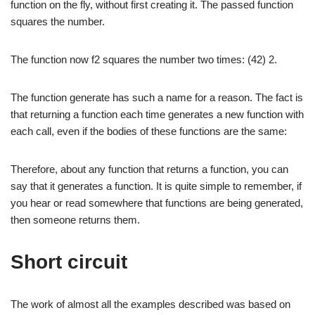
function on the fly, without first creating it. The passed function
squares the number.
The function now f2 squares the number two times: (42) 2.
The function generate has such a name for a reason. The fact is
that returning a function each time generates a new function with
each call, even if the bodies of these functions are the same:
Therefore, about any function that returns a function, you can
say that it generates a function. It is quite simple to remember, if
you hear or read somewhere that functions are being generated,
then someone returns them.
Short circuit
The work of almost all the examples described was based on