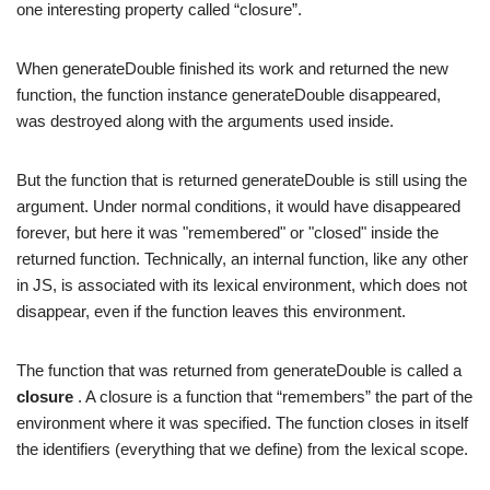
one interesting property called “closure”.
When generateDouble finished its work and returned the new
function, the function instance generateDouble disappeared,
was destroyed along with the arguments used inside.
But the function that is returned generateDouble is still using the
argument. Under normal conditions, it would have disappeared
forever, but here it was "remembered" or "closed" inside the
returned function. Technically, an internal function, like any other
in JS, is associated with its lexical environment, which does not
disappear, even if the function leaves this environment.
The function that was returned from generateDouble is called a
closure
. A closure is a function that “remembers” the part of the
environment where it was specified. The function closes in itself
the identifiers (everything that we define) from the lexical scope.