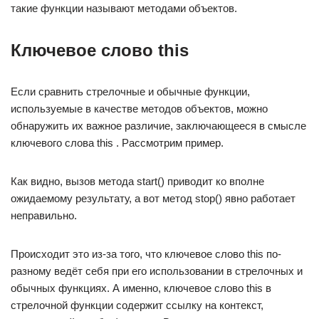
такие функции называют методами объектов.
Ключевое слово this
Если сравнить стрелочные и обычные функции,
используемые в качестве методов объектов, можно
обнаружить их важное различие, заключающееся в смысле
ключевого слова this . Рассмотрим пример.
Как видно, вызов метода start() приводит ко вполне
ожидаемому результату, а вот метод stop() явно работает
неправильно.
Происходит это из-за того, что ключевое слово this по-
разному ведёт себя при его использовании в стрелочных и
обычных функциях. А именно, ключевое слово this в
стрелочной функции содержит ссылку на контекст,