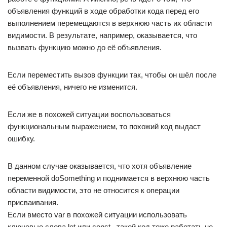
объявления функций в ходе обработки кода перед его
выполнением перемещаются в верхнюю часть их области
видимости. В результате, например, оказывается, что
вызвать функцию можно до её объявления.
Если переместить вызов функции так, чтобы он шёл после
её объявления, ничего не изменится.
Если же в похожей ситуации воспользоваться
функциональным выражением, то похожий код выдаст
ошибку.
В данном случае оказывается, что хотя объявление
переменной doSomething и поднимается в верхнюю часть
области видимости, это не относится к операции
присваивания.
Если вместо var в похожей ситуации использовать
ключевые слова let или const , такой код тоже работать не