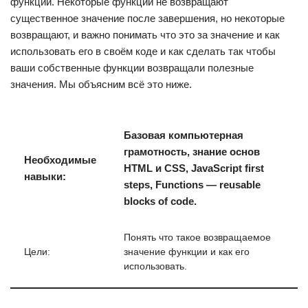
функций. Некоторые функции не возвращают
существенное значение после завершения, но некоторые
возвращают, и важно понимать что это за значение и как
использовать его в своём коде и как сделать так чтобы
ваши собственные функции возвращали полезные
значения. Мы объясним всё это ниже.
Базовая компьютерная
грамотность, знание основ
Необходимые
HTML и CSS, JavaScript first
навыки:
steps, Functions — reusable
blocks of code.
Понять что такое возвращаемое
Цели:
значение функции и как его
использовать.