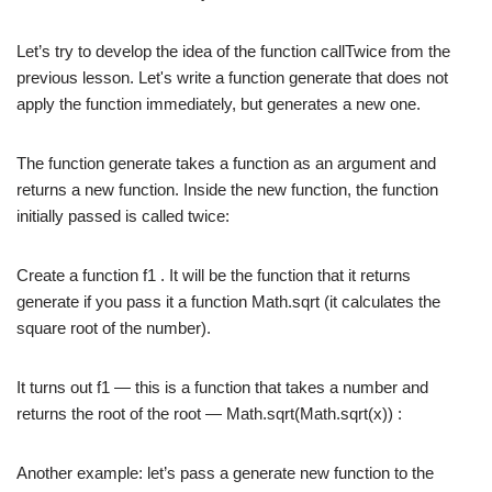
Let’s try to develop the idea of ​​the function callTwice from the
previous lesson. Let's write a function generate that does not
apply the function immediately, but generates a new one.
The function generate takes a function as an argument and
returns a new function. Inside the new function, the function
initially passed is called twice:
Create a function f1 . It will be the function that it returns
generate if you pass it a function Math.sqrt (it calculates the
square root of the number).
It turns out f1 — this is a function that takes a number and
returns the root of the root — Math.sqrt(Math.sqrt(x)) :
Another example: let’s pass a generate new function to the