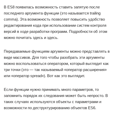
В ES8 появилась возможность ставить запятую после
последнего аргумента функции (это называется trailing
comma). Эта возможность позволяет повысить удобство
редактирования кода при использовании систем контроля
версий в ходе разработки программ. Подробности об этом
можно почитать здесь и здесь.
Передаваемые функциям аргументы можно представлять в
виде массивов. Для того чтобы разобрать эти аргументы
можно воспользоваться оператором, который выглядит как
три точки (это — так называемый «оператор расширения»
или «оператор spread»). Вот как это выглядит.
Если функции нужно принимать много параметров, то
запомнить порядок их следования может быть непросто. В
таких случаях используются объекты с параметрами и
возможности по деструктурированию объектов ES6.