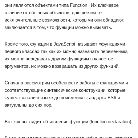
они являются объектами типа Function . Их ключевое
отличие от обычных объектов, дающее им те
исключительные возможности, которыми они обладают,
заключается в том, что функции можно вызывать.
Кроме того, функции в JavaScript называют «функциями
первого класса» так как их можно назначать переменным,
их можно передавать другим функциям в качестве
аргументов, их можно возвращать из других функций.
Сначала рассмотрим особенности работы с функциями и
соответствующие синтаксические конструкции, которые
существовали в языке до появления стандарта ES6 и
актуальны до сих пор.
Вот как выглядит объявление функции (function declaration).