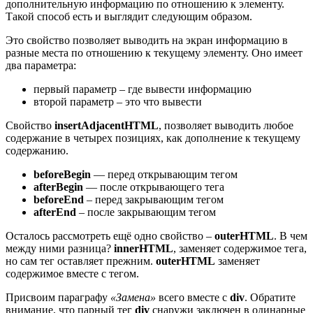
дополнительную информацию по отношению к элементу.
Такой способ есть и выглядит следующим образом.
Это свойство позволяет выводить на экран информацию в
разные места по отношению к текущему элементу. Оно имеет
два параметра:
первый параметр – где вывести информацию
второй параметр – это что вывести
Свойство
insertAdjacentHTML
, позволяет выводить любое
содержание в четырех позициях, как дополнение к текущему
содержанию.
beforeBegin
— перед открывающим тегом
afterBegin
— после открывающего тега
beforeEnd
– перед закрывающим тегом
afterEnd
– после закрывающим тегом
Осталось рассмотреть ещё одно свойство –
outerHTML
. В чем
между ними разница?
innerHTML
, заменяет содержимое тега,
но сам тег оставляет прежним.
outerHTML
заменяет
содержимое вместе с тегом.
Присвоим параграфу
«Замена»
всего вместе с
div
. Обратите
внимание, что парный тег
div
снаружи заключен в одинарные