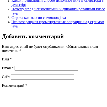
Какой правильный способ использование if оператора в
javascript
Почему string неизменяемый и финализированный класс
java
Строка как массив символов java
Что возвращают промежуточные операции над стримом
java
Добавить комментарий
Ваш адрес email не будет опубликован.
Обязательные поля
помечены
*
Имя
*
Email
*
Сайт
Комментарий
*