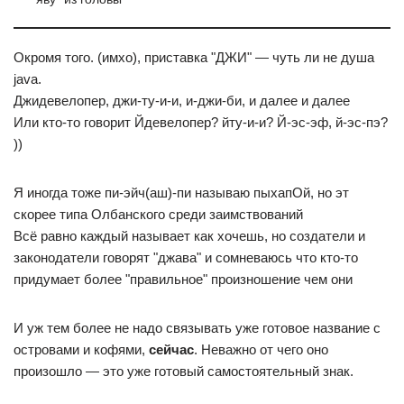
Окромя того. (имхо), приставка "ДЖИ" — чуть ли не душа
java.
Джидевелопер, джи-ту-и-и, и-джи-би, и далее и далее
Или кто-то говорит Йдевелопер? йту-и-и? Й-эс-эф, й-эс-пэ?
))
Я иногда тоже пи-эйч(аш)-пи называю пыхапОй, но эт
скорее типа Олбанского среди заимствований
Всё равно каждый называет как хочешь, но создатели и
законодатели говорят "джава" и сомневаюсь что кто-то
придумает более "правильное" произношение чем они
И уж тем более не надо связывать уже готовое название с
островами и кофями,
сейчас
. Неважно от чего оно
произошло — это уже готовый самостоятельный знак.