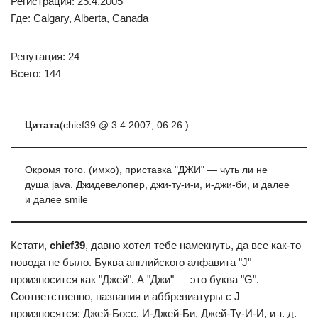
Регистрация: 25.4.2005
Где: Calgary, Alberta, Canada
Репутация: 24
Всего: 144
Цитата
(chief39 @ 3.4.2007, 06:26 )
Окромя того. (имхо), приставка "ДЖИ" — чуть ли не
душа java. Джидевелопер, джи-ту-и-и, и-джи-би, и далее
и далее smile
Кстати,
chief39
, давно хотел тебе намекнуть, да все как-то
повода не было. Буква английского алфавита "J"
произносится как "Джей". А "Джи" — это буква "G".
Соответственно, названия и аббревиатуры с J
произносятся: Джей-Босс, И-Джей-Би, Джей-Ту-И-И, и т. д.