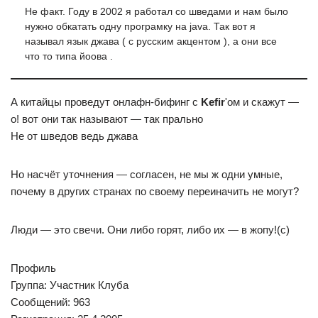
Не факт. Году в 2002 я работал со шведами и нам было
нужно обкатать одну програмку на java. Так вот я
называл язык джава ( с русским акцентом ), а они все
что то типа йоова .
А китайцы проведут онлафн-бифинг с
Kefir
'ом и скажут —
о! вот они так называют — так прально
Не от шведов ведь джава
Но насчёт уточнения — согласен, не мы ж одни умные,
почему в других странах по своему переиначить не могут?
Люди — это свечи. Они либо горят, либо их — в жопу!(с)
Профиль
Группа: Участник Клуба
Сообщений: 963