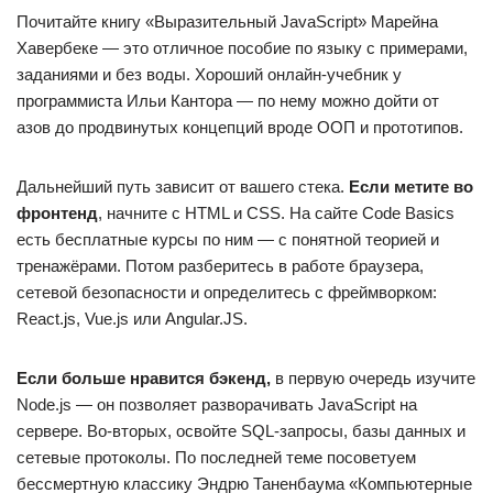
Почитайте книгу «Выразительный JavaScript» Марейна
Хавербеке — это отличное пособие по языку с примерами,
заданиями и без воды. Хороший онлайн-учебник у
программиста Ильи Кантора — по нему можно дойти от
азов до продвинутых концепций вроде ООП и прототипов.
Дальнейший путь зависит от вашего стека.
Если метите во
фронтенд
, начните с HTML и CSS. На сайте Code Basics
есть бесплатные курсы по ним — с понятной теорией и
тренажёрами. Потом разберитесь в работе браузера,
сетевой безопасности и определитесь с фреймворком:
React.js, Vue.js или Angular.JS.
Если больше нравится бэкенд,
в первую очередь изучите
Node.js — он позволяет разворачивать JavaScript на
сервере. Во-вторых, освойте SQL-запросы, базы данных и
сетевые протоколы. По последней теме посоветуем
бессмертную классику Эндрю Таненбаума «Компьютерные