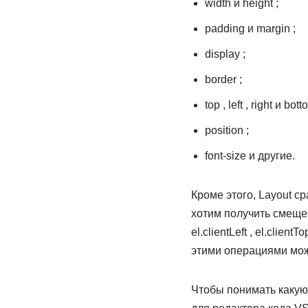
width и height ;
padding и margin ;
display ;
border ;
top , left , right и bott
position ;
font-size и другие.
Кроме этого, Layout с
хотим получить смещение
el.clientLeft , el.clie
этими операциями мож
Чтобы понимать какую 