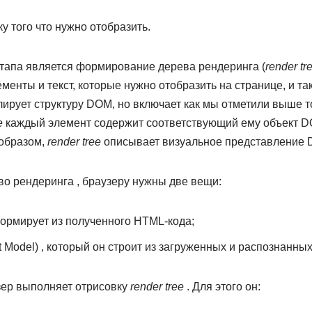
у того что нужно отобразить.
этапа является формирование дерева рендеринга (
render tr
енты и текст, которые нужно отобразить на странице, и та
лирует структуру DOM, но включает как мы отметили выше 
e
каждый элемент содержит соответствующий ему объект D
 образом,
render tree
описывает визуальное представление 
во рендеринга , браузеру нужны две вещи:
ормирует из полученного HTML-кода;
Model) , который он строит из загруженных и распознанных
зер выполняет отрисовку
render tree
. Для этого он: