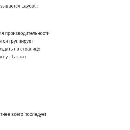
азывается Layout ;
ия производительности
м он группирует
здать на странице
ty . Так как
ятнее всего последует