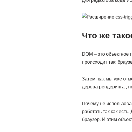
для редактора кода VS
Что же так
DOM – это объектное 
происходит так: брауз
Затем, как мы уже от
дерева рендеринга , п
Почему не использоват
работать так как есть.
браузер. И этим объе