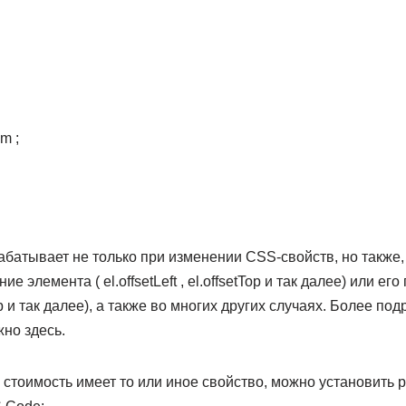
om ;
рабатывает не только при изменении CSS-свойств, но также
 элемента ( el.offsetLeft , el.offsetTop и так далее) или ег
ntTop и так далее), а также во многих других случаях. Более п
но здесь.
стоимость имеет то или иное свойство, можно установить р