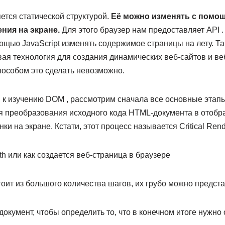
ется статической структурой.
Её можно изменять с помощь
ния на экране.
Для этого браузер нам предоставляет API .
щью JavaScript изменять содержимое страницы на лету. Та
евая технология для создания динамических веб-сайтов и в
способом это сделать невозможно.
 к изучению DOM , рассмотрим сначала все основные этапы
я преобразования исходного кода HTML-документа в отобр
ки на экране. Кстати, этот процесс называется Critical Rend
тоит из большого количества шагов, их грубо можно предста
окумент, чтобы определить то, что в конечном итоге нужно 