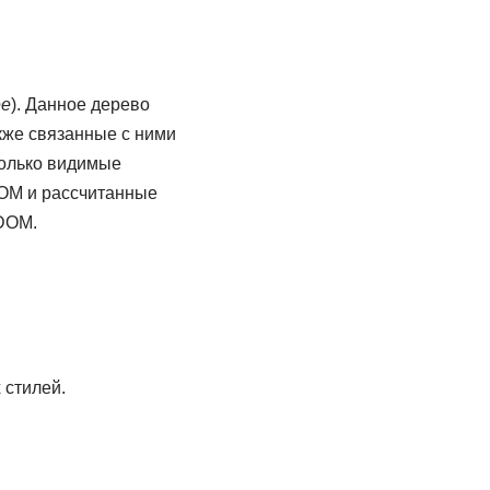
ee
). Данное дерево
кже связанные с ними
только видимые
OM и рассчитанные
DOM.
 стилей.