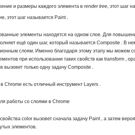
жение и размеры каждого элемента в
render tree
, этот шаг н
, этот шаг называется Paint .
сованные элементы находятся на одном слое. Для повышен
лняет ещё один шаг, который называется Composite . В не
ионным слоям. Именно благодаря этому этапу мы можем со
нтов при использовании таких свойств как transform , opaci
в вызовет только одну задачу Composite .
в Chrome есть отличный инструмент Layers .
войства color вызовет сначала задачу Paint , а затем веро
утых элементов.