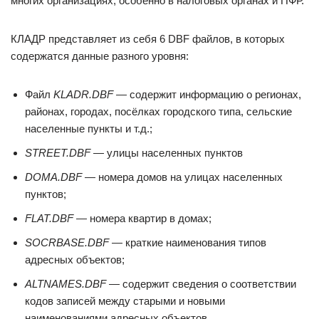
многих организациях, особенно в налоговых органах и ПФР.
КЛАДР представляет из себя 6 DBF файлов, в которых
содержатся данные разного уровня:
Файл
KLADR.DBF —
содержит информацию о регионах,
районах, городах, посёлках городского типа, сельские
населенные пункты и т.д.;
STREET.DBF
— улицы населенных пунктов
DOMA.DBF
— номера домов на улицах населенных
пунктов;
FLAT.DBF
— номера квартир в домах;
SOCRBASE.DBF
— краткие наименования типов
адресных объектов;
ALTNAMES.DBF
— содержит сведения о соответствии
кодов записей между старыми и новыми
наименованиями адресных объектов.