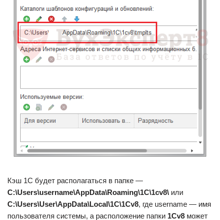
Кэш 1С будет располагаться в папке —
C:\Users\username\AppData\Roaming\1C\1cv8\
или
C:\Users\User\AppData\Local\1C\1Cv8
, где username — имя
пользователя системы, а расположение папки
1Cv8
может