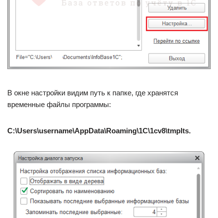
В окне настройки видим путь к папке, где хранятся
временные файлы программы:
C:\Users\username\AppData\Roaming\1C\1cv8\tmplts.