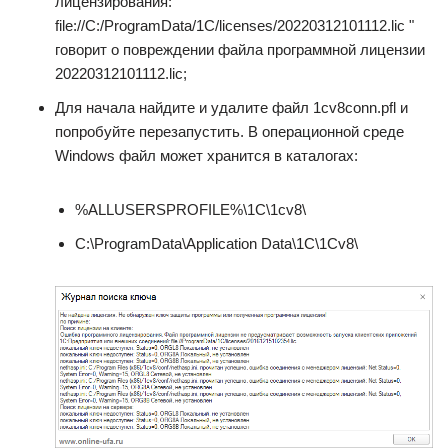
лицензирования:
file://C:/ProgramData/1C/licenses/20220312101112.lic "
говорит о повреждении файла программной лицензии
20220312101112.lic;
Для начала найдите и удалите файл 1cv8conn.pfl и
попробуйте перезапустить. В операционной среде
Windows файл может хранится в каталогах:
%ALLUSERSPROFILE%\1C\1cv8\
C:\ProgramData\Application Data\1C\1Cv8\