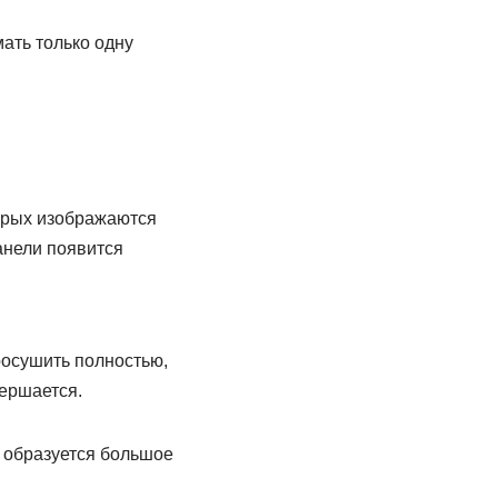
ать только одну
орых изображаются
анели появится
росушить полностью,
ершается.
 образуется большое