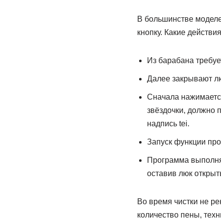
В большинстве моделе
кнопку. Какие действи
Из барабана требуе
Далее закрывают л
Сначала нажимается
звёздочки, должно 
надпись tei.
Запуск функции прои
Программа выполняе
оставив люк открыт
Во время чистки не р
количество пены, техн