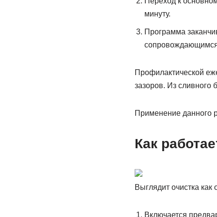
Переход к основном
минуту.
Программа заканчив
сопровождающимся
Профилактической еже
зазоров. Из сливного 
Применение данного р
Как работае
Выглядит очистка как 
Включается предва