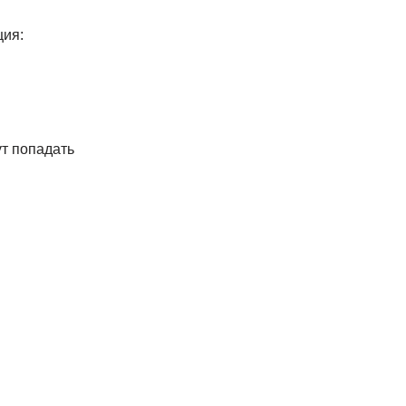
ция:
ут попадать