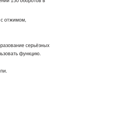
ении 150 оборотов в
 с отжимом,
бразование серьёзных
льзовать функцию.
пи.