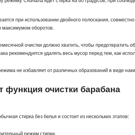
у режиму. Сначала идёт стирка на 60 градусов, при соблюд
ается при использовании двойного полоскания, совместно
 максимумом оборотов.
месячной очистки должно хватить, чтобы предотвратить о
бака рекомендуется удалять весь мусор перед тем, как испо
ежима не избавляет от различных образований в виде наки
т функция очистки барабана
обычная стирка без белья и состоит из нескольких этапов:
рительный режим стирки.