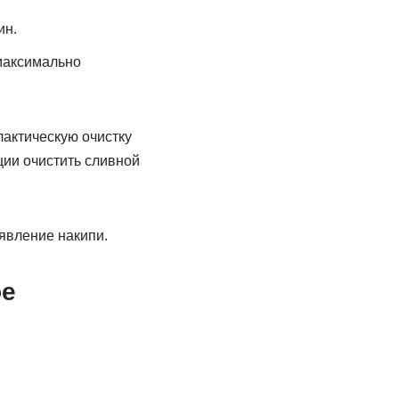
ин.
максимально
лактическую очистку
ии очистить сливной
явление накипи.
ое