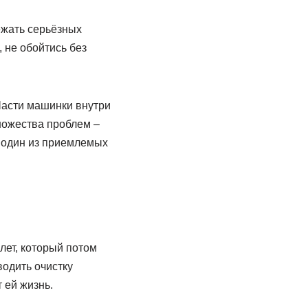
ежать серьёзных
 не обойтись без
Части машинки внутри
ножества проблем –
 один из приемлемых
лет, который потом
водить очистку
 ей жизнь.