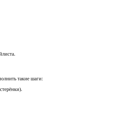
йлиста.
полнить такие шаги:
стерёнки).