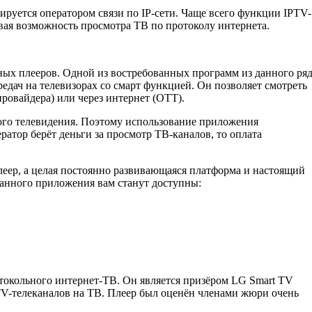
руется оператором связи по IP-сети. Чаще всего функции IPTV-
вая возможность просмотра TB по протоколу интернета.
ых плееров. Одной из востребованных программ из данного ря
редач на телевизорах со смарт функцией. Он позволяет смотреть
провайдера) или через интернет (OTT).
ного телевидения. Поэтому использование приложения
ратор берёт деньги за просмотр ТВ-каналов, то оплата
плеер, а целая постоянно развивающаяся платформа и настоящий
анного приложения вам станут доступны:
токольного интернет-TB. Он является призёром LG Smart TV
PTV-телеканалов на TB. Плеер был оценён членами жюри очень