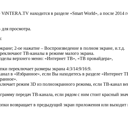
 ViNTERA.TV находится в разделе «Smart World», а после 2014 г
 для просмотра.
:
ане; 2-ое нажатие – Воспроизведение в полном экране, и.т.д.
реключают ТВ-каналы в режиме малого экрана.
зделы верхнего меню: «Интернет ТВ», «ТВ провайдера»,
ки переключает размеры экрана 4:3/14:9/16:9.
нал в «Избранное», если Вы находитесь в разделе «Интернет Т
бранное».
ключает режим 3D из полноэкранного режима, если ТВ-канал ве
рамму передач ТВ-канала, если рядом с ним стоит красный зна
нопки возвращает в предыдущий экран приложения или выходит 