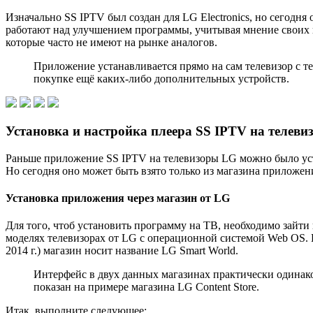
Изначально SS IPTV был создан для LG Electronics, но сегодня
работают над улучшением программы, учитывая мнение своих п
которые часто не имеют на рынке аналогов.
Приложение устанавливается прямо на сам телевизор с те
покупке ещё каких-либо дополнительных устройств.
Установка и настройка плеера SS IPTV на телеви
Раньше приложение SS IPTV на телевизоры LG можно было ус
Но сегодня оно может быть взято только из магазина приложе
Установка приложения через магазин от LG
Для того, чтоб установить программу на TB, необходимо зайти
моделях телевизорах от LG с операционной системой Web OS. Н
2014 г.) магазин носит название LG Smart World.
Интерфейс в двух данных магазинах практически одинако
показан на примере магазина LG Content Store.
Итак, выполните следующее: