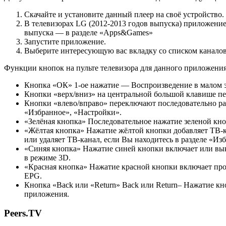
Скачайте и установите данный плеер на своё устройство.
В телевизорах LG (2012-2013 годов выпуска) приложение
выпуска — в разделе «Apps&Games»
Запустите приложение.
Выберите интересующую вас вкладку со списком каналов
Функции кнопок на пульте телевизора для данного приложения
Кнопка «ОК» 1-ое нажатие — Воспроизведение в малом экр
Кнопки «верх/вниз» на центральной большой клавише пе
Кнопки «влево/вправо» переключают последовательно ра
«Избранное», «Настройки».
«Зелёная кнопка» Последовательное нажатие зеленой кноп
«Жёлтая кнопка» Нажатие жёлтой кнопки добавляет ТВ-ка
или удаляет ТВ-канал, если Вы находитесь в разделе «Из
«Синяя кнопка» Нажатие синей кнопки включает или вы
в режиме 3D.
«Красная кнопка» Нажатие красной кнопки включает прог
EPG.
Кнопка «Back или «Return» Back или Return– Нажатие к
приложения.
Peers.TV