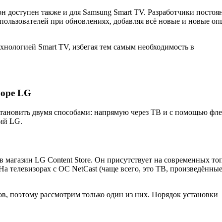
 он доступен также и для Samsung Smart TV. Разработчики постоя
ользователей при обновлениях, добавляя всё новые и новые оп
хнологией Smart TV, избегая тем самым необходимость в
зоре LG
тановить двумя способами: напрямую через TB и с помощью фл
ний LG.
 в магазин LG Content Store. Он присутствует на современных т
а телевизорах с ОС NetCast (чаще всего, это TB, произведённые
в, поэтому рассмотрим только один из них. Порядок установки