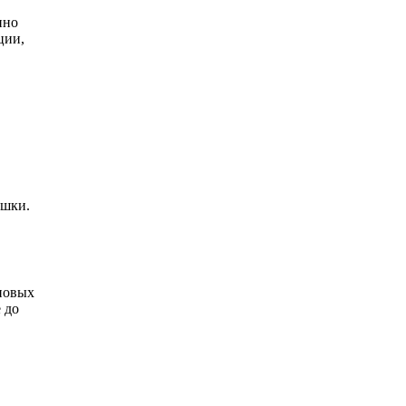
нно
ции,
ешки.
оповых
 до