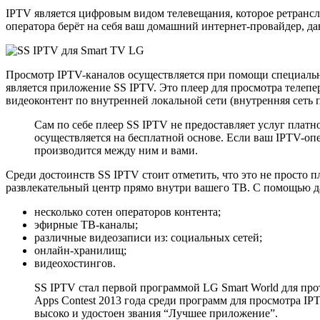
IPTV является цифровым видом телевещания, которое ретрансли
оператора берёт на себя ваш домашний интернет-провайдер, да
Просмотр IPTV-каналов осуществляется при помощи специальн
является приложение SS IPTV. Это плеер для просмотра телепе
видеоконтент по внутренней локальной сети (внутренняя сеть 
Сам по себе плеер SS IPTV не предоставляет услуг плат
осуществляется на бесплатной основе. Если ваш IPTV-опе
производится между ним и вами.
Среди достоинств SS IPTV стоит отметить, что это не просто 
развлекательный центр прямо внутри вашего ТВ. С помощью д
несколько сотен операторов контента;
эфирные TB-каналы;
различные видеозаписи из: социальных сетей;
онлайн-хранилищ;
видеохостингов.
SS IPTV стал первой программой LG Smart World для про
Apps Contest 2013 года среди программ для просмотра I
высоко и удостоен звания “Лучшее приложение”.