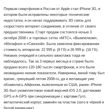
Первым смартфоном в России от Apple стал iPhone 3G, в
котором были исправлены некоторые технические
недостатки, и он начал поддерживать 3G связь для
скоростного интернет-соединения, в отличие от своего
предшественника. Старт продаж состоялся ночью 3
октября 2008 г. в торговых сетях «МТС», «Вымпелком»,
«Мегафон» и «Связной». Была заявлена фиксированная
стоимость аппаратов: 22 999 р. (8 Гб) и 26 999 р. (16 Гб).
Никаких очередей и сильного ажиотажа тогда не
наблюдалось. Так за 3 первых месяца в стране было
продано всего 120-180 тысяч смартфонов, и это были
неожиданно низкие показатели. Наверняка, виной тому был
кризис, грянувший летом 2008-го, да и желающие уже
обзавелись Айфоном, вывезенным из США, ранее. iPhone
3G был укомплектован новой версией iOS 2.0, датчиками
GPS и A-GPS при синхронизации с картами Гугл,
металлический корпус заменён на пластик (зато в чёрной и
белой вариациях).