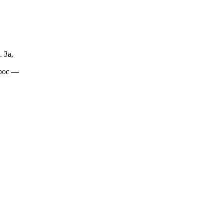
 За,
прос —