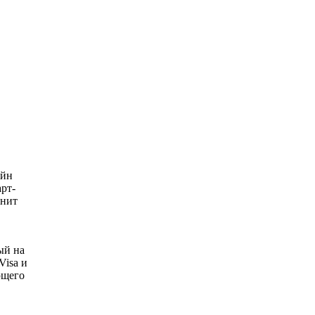
айн
рт-
енит
ый на
Visa и
ющего