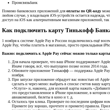
Промсвязьбанк
Помимо банковских приложений для
оплаты по QR-коду
можн
любом случае, у владельцев iOS-устройств остается надежда, 
доступ на iOS как альтернативным магазинам приложений, так
Как подключить карту Тинькофф Банка
1 ноября к системе Apple Pay в России подключились ещё восе
Apple Pay, чтобы платить в магазинах, просто прикладывая iPho
Важно: подключить к Apple Pay сейчас можно только карты
Для начала проверьте, что ваш iPhone поддерживает Apple Pa
Иначе говоря, всё, что выпущено позже осени 2014 года.
Обновите приложение Тинькофф — поддержка Apple Pay п
ноября.
При запуске приложение обрадует вас новостью об Apple
сделать и через меню: выбрать в списке счетов вашу карт
«Услуги» и, наконец, для нужной карты нажать «Добавить 
это предустановленное в iPhone приложение, в котором 
авиакомпаний, билеты в кино и т. д.
Осталось три клика. Проверьте по последним цифрам номе
Примите (ну хорошо, прочтите и примите) правила. Прило