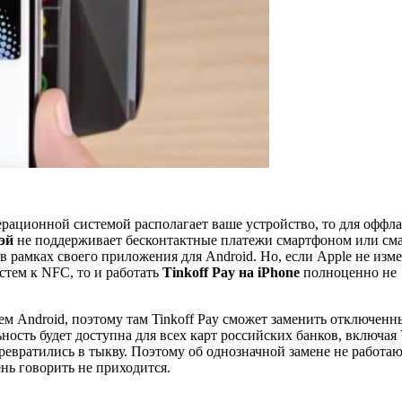
перационной системой располагает ваше устройство, то для оффл
эй
не поддерживает бесконтактные платежи смартфоном или сма
в рамках своего приложения для Android. Но, если Apple не изм
тем к NFC, то и работать
Tinkoff Pay на iPhone
полноценно не
м Android, поэтому там Tinkoff Pay сможет заменить отключенн
ность будет доступна для всех карт российских банков, включая 
превратились в тыкву. Поэтому об однозначной замене не работа
нь говорить не приходится.