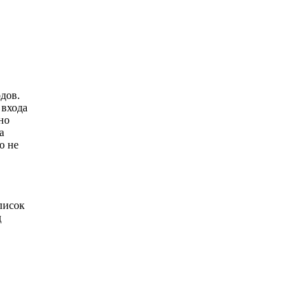
дов.
 входа
но
а
о не
писок
д