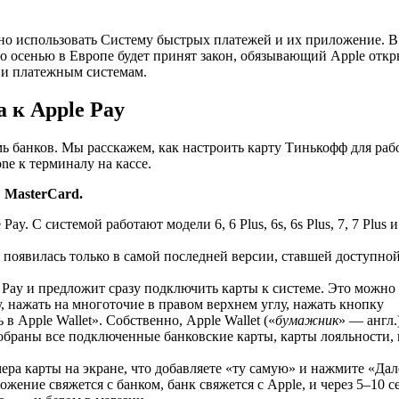
о использовать Систему быстрых платежей и их приложение. В
что осенью в Европе будет принят закон, обязывающий Apple откр
 и платежным системам.
 к Apple Pay
мь банков. Мы расскажем, как настроить карту Тинькофф для раб
ne к терминалу на кассе.
 MasterCard.
y. С системой работают модели 6, 6 Plus, 6s, 6s Plus, 7, 7 Plus и
оявилась только в самой последней версии, ставшей доступной
 Pay и предложит сразу подключить карты к системе. Это можно
у, нажать на многоточие в правом верхнем углу, нажать кнопку
в Apple Wallet». Собственно, Apple Wallet («
бумажник
» — англ
собраны все подключенные банковские карты, карты лояльности,
ра карты на экране, что добавляете «ту самую» и нажмите «Дал
жение свяжется с банком, банк свяжется с Apple, и через 5–10 с