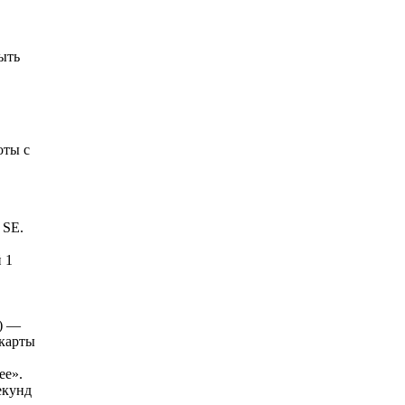
ыть
оты с
 SE.
 1
.) —
 карты
ее».
екунд