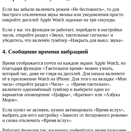
Если вы забыли включить режим «Не беспокоить», то для
быстрого отключения звука звонка или уведомления просто
накройте дисплей Apple Watch ладонью на три секунды.
Если у вас эта функция не работает, перейдите в настройки
часов, откройте раздел «Звуки, тактильные сигналы» и
убедитесь, что включён тумблер «Накрыть для выкл. звука».
4. Сообщение времени вибрацией
Время отображается почти на каждом экране Apple Watch, но
благодаря функции «Тактильное время» можно узнать,
который час, даже не глядя на дисплей. Для начала включите
её в приложении Watch на iPhone. Для этого на вкладке «Мои
часы» откройте раздел «Часы» → «Время тактильно»,
включите одноимённый тумблер и выберите один из
вариантов оповещения: «Цифры», «Краткое» или «Азбука
Морзе».
Если пункт не активен, нужно активировать «Время вслух»,
выбрать для него настройку «Зависит от бесшумного режима»
и снова отключить «Время вслух».
Работает функция так: коснитесь циферблата двумя пальцами