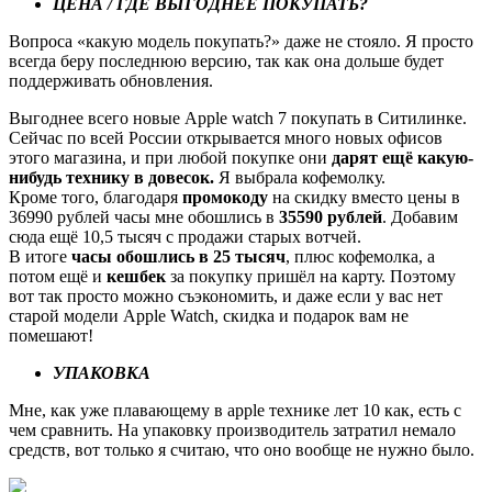
ЦЕНА / ГДЕ ВЫГОДНЕЕ ПОКУПАТЬ?
Вопроса «какую модель покупать?» даже не стояло. Я просто
всегда беру последнюю версию, так как она дольше будет
поддерживать обновления.
Выгоднее всего новые Аpple watch 7 покупать в Ситилинке.
Сейчас по всей России открывается много новых офисов
этого магазина, и при любой покупке они
дарят ещё какую-
нибудь технику в довесок.
Я выбрала кофемолку.
Кроме того, благодаря
промокоду
на скидку вместо цены в
36990 рублей часы мне обошлись в
35590 рублей
. Добавим
сюда ещё 10,5 тысяч с продажи старых вотчей.
В итоге
часы обошлись в 25 тысяч
, плюс кофемолка, а
потом ещё и
кешбек
за покупку пришёл на карту. Поэтому
вот так просто можно съэкономить, и даже если у вас нет
старой модели Apple Watch, скидка и подарок вам не
помешают!
УПАКОВКА
Мне, как уже плавающему в apple технике лет 10 как, есть с
чем сравнить. На упаковку производитель затратил немало
средств, вот только я считаю, что оно вообще не нужно было.