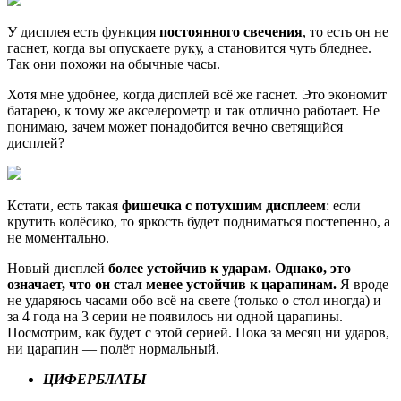
У дисплея есть функция
постоянного свечения
, то есть он не
гаснет, когда вы опускаете руку, а становится чуть бледнее.
Так они похожи на обычные часы.
Хотя мне удобнее, когда дисплей всё же гаснет. Это экономит
батарею, к тому же акселерометр и так отлично работает. Не
понимаю, зачем может понадобится вечно светящийся
дисплей?
Кстати, есть такая
фишечка с потухшим дисплеем
: если
крутить колёсико, то яркость будет подниматься постепенно, а
не моментально.
Новый дисплей
более устойчив к ударам. Однако, это
означает, что он стал менее устойчив к царапинам.
Я вроде
не ударяюсь часами обо всё на свете (только о стол иногда) и
за 4 года на 3 серии не появилось ни одной царапины.
Посмотрим, как будет с этой серией. Пока за месяц ни ударов,
ни царапин — полёт нормальный.
ЦИФЕРБЛАТЫ