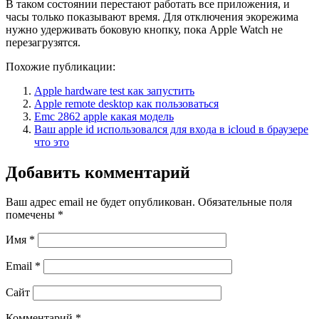
В таком состоянии перестают работать все приложения, и
часы только показывают время. Для отключения экорежима
нужно удерживать боковую кнопку, пока Apple Watch не
перезагрузятся.
Похожие публикации:
Apple hardware test как запустить
Apple remote desktop как пользоваться
Emc 2862 apple какая модель
Ваш apple id использовался для входа в icloud в браузере
что это
Добавить комментарий
Ваш адрес email не будет опубликован.
Обязательные поля
помечены
*
Имя
*
Email
*
Сайт
Комментарий
*