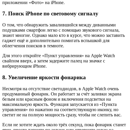
приложении «Фото» на iPhone.
7. Поиск iPhone по световому сигналу
О том, что обнаружить завалившийся между диванными
подушками смартфон легко с помощью звукового сигнала,
знают многие. Однако мало кто в курсе, что можно заставить
гаджет ещё и дополнительно помигать вспышкой для
облегчения поисков в темноте.
Для этого откройте «Пункт управления» на Apple Watch
свайпом вверх, а затем задержите палец на значке с
вибрирующим iPhone.
8. Увеличение яркости фонарика
Несмотря на отсутствие светодиодов, в Apple Watch очень
продуманный фонарик. Он работает за счёт заливки экрана
белым или красным фоном и включения подсветки на
максимальную яркость. Функция запускается из «Пункта
управления» по нажатию на соответствующую иконку, но
светит не на полную мощность сразу, чтобы не слепить вас.
Если не хотите ждать около трёх секунд, пока фонарик станет
ярче, просто тапните по экрану или отверните экран на