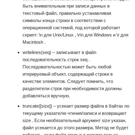
быть внимательным при записи данных в
текстовый файл, правильно устанавливая
символы конца строки в соответствии с
операционной системой, под которой работает
скрипт: \n для Unix/Linux , \r\n для Windows и \r для
Macintosh .
writelines(seq) – записывает в файл
последовательность строк seq .
Последовательностью может быть любой
итерируемый объект, содержащий строки в
качестве элементов. Следует помнить, что
разделители строк при необходимости должны
добавляться вручную.
truncate([size]) – усекает размер файла в байтах по
текущему указателю чтения/записи и возвращает
size . Если необязательный аргумент size указан,
файл усекается до этого размера. Метод не будет
работать, если файл открыт в режиме только