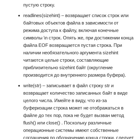
пустую строку.
readlines(sizehint) – возвращает список строк или
байтовых объектов файла в зависимости от
режима доступа к файлу, включая конечные
символы \n строк. Опять же, при достижении конца
файла EOF возвращается пустая строка. При
наличии необязательного аргумента sizehint
читаются целые строки, составляющие
приблизительно sizehint байт (округление
производится до внутреннего размера буфера).
write(str) – записывает в файл строку str и
возвращает количество записанных байт в виде
целого числа. Имейте в виду, что из-за
буферизации строка может не отображаться в
файле до тех пор, пока не будет вызван метод
flush() или close() . Поскольку различные
операционные системы имеют собственные
соглашения по обозначению конца строки, следует