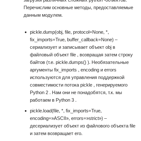
Перечислим основные методы, предоставляемые
данным модулем.
pickle.dump(obj, file, protocol=None, *,
fix_imports=True, buffer_callback=None) –
сериализует и записывает объект obj в
файловый объект file , возвращая затем строку
байтов (т.е. pickle.dumps() ). Необязательные
аргументы fix_imports , encoding и errors
используются для управления поддержкой
совместимости потока pickle , генерируемого
Python 2 . Нам они не понадобятся, т.к. мы
работаем в Python 3 .
pickle.load(file, *, fix_imports=True,
encoding=»ASCII», errors=»strict») –
десериализует объект из файлового объекта file
и затем возвращает его.