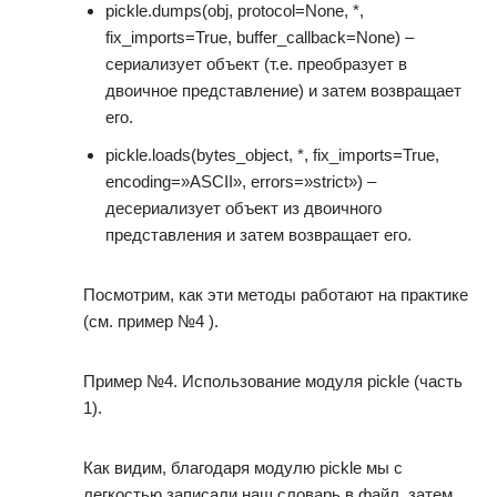
pickle.dumps(obj, protocol=None, *,
fix_imports=True, buffer_callback=None) –
сериализует объект (т.е. преобразует в
двоичное представление) и затем возвращает
его.
pickle.loads(bytes_object, *, fix_imports=True,
encoding=»ASCII», errors=»strict») –
десериализует объект из двоичного
представления и затем возвращает его.
Посмотрим, как эти методы работают на практике
(см. пример №4 ).
Пример №4. Использование модуля pickle (часть
1).
Как видим, благодаря модулю pickle мы с
легкостью записали наш словарь в файл, затем