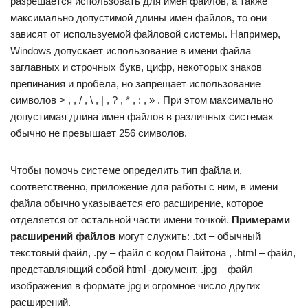
разрешается использовать для имен файлов, а также
максимально допустимой длины имен файлов, то они
зависят от используемой файловой системы. Например,
Windows допускает использование в имени файла
заглавных и строчных букв, цифр, некоторых знаков
препинания и пробела, но запрещает использование
символов > , , / , \ , | , ? , * , : , » . При этом максимально
допустимая длина имен файлов в различных системах
обычно не превышает 256 символов.
Чтобы помочь системе определить тип файла и,
соответственно, приложение для работы с ним, в имени
файла обычно указывается его расширение, которое
отделяется от остальной части имени точкой.
Примерами
расширений файлов
могут служить: .txt – обычный
текстовый файл, .py – файл с кодом Пайтона , .html – файл,
представляющий собой html -документ, .jpg – файл
изображения в формате jpg и огромное число других
расширений.