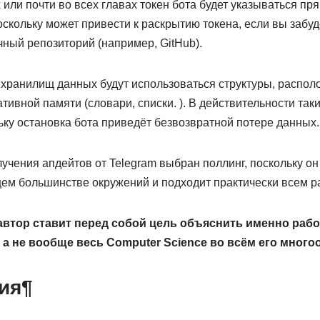
 или почти во всех главах токен бота будет указываться пр
скольку может привести к раскрытию токена, если вы забуд
чный репозиторий (например, GitHub).
е хранилищ данных будут использоваться структуры, распо
тивной памяти (словари, списки. ). В действительности так
ку остановка бота приведёт безвозвратной потере данных.
учения апдейтов от Telegram выбран поллинг, поскольку о
ем большинстве окружений и подходит практически всем р
автор ставит перед собой цель объяснить именно работ
 а не вообще весь Computer Science во всём его много
ия¶