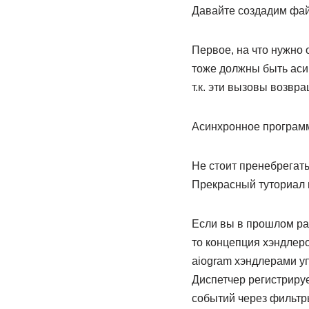
Давайте создадим файл
Первое, на что нужно
тоже должны быть аси
т.к. эти вызовы возвр
Асинхронное программ
Не стоит пренебрегат
Прекрасный туториал п
Если вы в прошлом раб
то концепция хэндлеро
aiogram хэндлерами у
Диспетчер регистриру
событий через фильтры