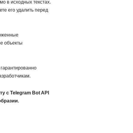
ямо в исходных текстах.
ете его удалить перед
ложенные
ие объекты
н гарантированно
азработчикам.
у с Telegram Bot API
образии.