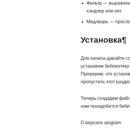
Фильтр — выражение
хэндлер или нет.
Мидлварь — прослой
Установка¶
Для начала давайте соз
установим библиотеку 
Проверим, что установ
пропустить этот раздел
Теперь создадим файл 
нам понадобится библ
О версиях aiogram