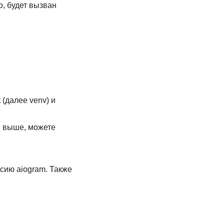
о, будет вызван
 (далее venv) и
 и выше, можете
рсию aiogram. Также