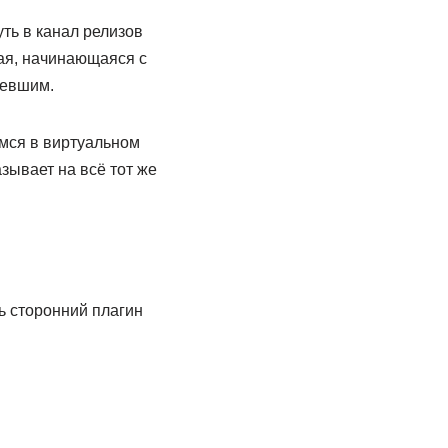
ть в канал релизов
ая, начинающаяся с
ревшим.
имся в виртуальном
зывает на всё тот же
ь сторонний плагин