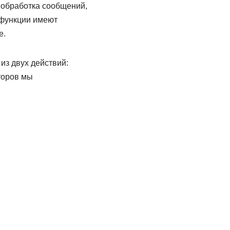
«обработка сообщений,
 функции имеют
е.
из двух действий:
торов мы