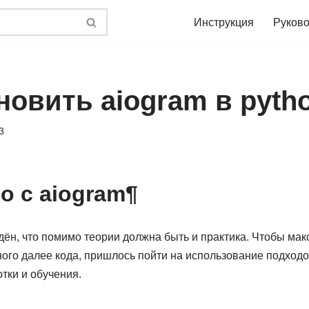
Инструкция
Руково
новить aiogram в pyth
3
о с aiogram¶
дён, что помимо теории должна быть и практика. Чтобы ма
ого далее кода, пришлось пойти на использование подходо
тки и обучения.