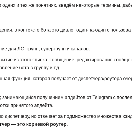
в одних и тех же понятиях, введём некоторые термины, да
ия, в контексте бота это диалог один-на-один с пользоват
ие для ЛС, групп, супергрупп и каналов.
ытие из этого списка: сообщение, редактирование сообщени
авление бота в группу и т.д.
ная функция, которая получает от диспетчера/роутера оче
т, занимающийся получением апдейтов от Telegram с посл
отки принятого апдейта.
о диспетчеру, но отвечает за подмножество множества хэн
етчер — это корневой роутер
.