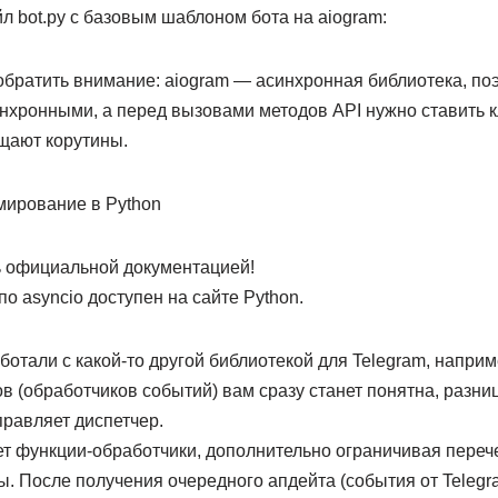
 bot.py с базовым шаблоном бота на aiogram:
 обратить внимание: aiogram — асинхронная библиотека, п
нхронными, а перед вызовами методов API нужно ставить 
ащают корутины.
ирование в Python
ь официальной документацией!
о asyncio доступен на сайте Python.
отали с какой-то другой библиотекой для Telegram, наприм
в (обработчиков событий) вам сразу станет понятна, разниц
правляет диспетчер.
ет функции-обработчики, дополнительно ограничивая пере
. После получения очередного апдейта (события от Telegr