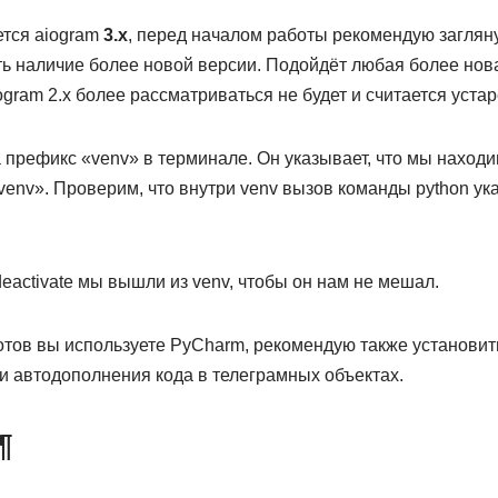
ется aiogram
3.x
, перед началом работы рекомендую загляну
ть наличие более новой версии. Подойдёт любая более нов
ogram 2.x более рассматриваться не будет и считается уста
 префикс «venv» в терминале. Он указывает, что мы наход
env». Проверим, что внутри venv вызов команды python ука
activate мы вышли из venv, чтобы он нам не мешал.
отов вы используете PyCharm, рекомендую также установит
и автодополнения кода в телеграмных объектах.
¶