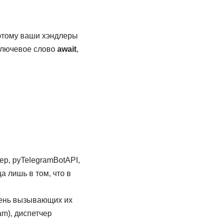
оэтому ваши хэндлеры
ключевое слово
await
,
ер, pyTelegramBotAPI,
а лишь в том, что в
чень вызывающих их
am), диспетчер