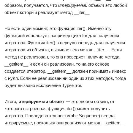
образом, получается, что
итерируемый объект
это любой
объект который реализует метод __iter__
Но есть один момент, это функция iter(). Именно эту
функцией использует например цикл for для получения
итератора. Функция iter() в первую очередь для получения
итератора из объекта, вызывает его метод __iter__. Если
метод не реализован, то она проверяет наличие метода
__getitem__ и если он реализован, то на его основе
создается итератор. __getitem__ должен принимать индекс
с нуля. Если не реализован ни один из этих методов, тогда
будет вызвано исключение TypeError.
Итого,
итерируемый объект
— это любой объект, от
которого встроенная функция iter() может получить
итератор. Последовательности(abc.Sequence) всегда
итерируемые, поскольку они реализуют метод __getitem__