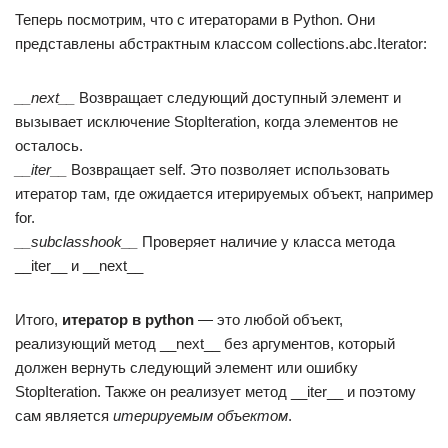
Теперь посмотрим, что с итераторами в Python. Они
представлены абстрактным классом collections.abc.Iterator:
__next__
Возвращает следующий доступный элемент и
вызывает исключение StopIteration, когда элементов не
осталось.
__iter__
Возвращает self. Это позволяет использовать
итератор там, где ожидается итерируемых объект, например
for.
__subclasshook__
Проверяет наличие у класса метода
__iter__ и __next__
Итого,
итератор в python
— это любой объект,
реализующий метод __next__ без аргументов, который
должен вернуть следующий элемент или ошибку
StopIteration. Также он реализует метод __iter__ и поэтому
сам является
итерируемым объектом
.