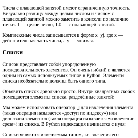
Числа с плавающей запятой имеют ограниченную точность.
Визуально разницу между целым числом и числом с
плавающей запятой можно заметить в консоли по наличию
точки: 1 — целое число, 1.0 — с плавающей запятой.
Комплексные числа записываются в форме x+yj, где x —
действительная часть числа, а y — мнимая.
Списки
Список представляет собой упорядоченную
последовательность элементов. Он очень гибкий и является
одним из самых используемых типов в Python. Элементы
списка необязательно должны быть одного типа.
Объявить список довольно просто. Внутрь квадратных скобок
помещаются элементы списка, разделённые запятой:
Мы можем использовать оператор [] для извлечения элемента
(такая операция называется «доступ по индексу») или
диапазона элементов (такая операция называется «извлечение
среза») из списка. В Python индексация начинается с нуля:
Списки являются изменяемым типом, т.е. значения его