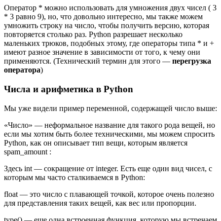
Оператор * можно использовать для умножения двух чисел ( 3
* 3 равно 9), но, что довольно интересно, мы также можем
умножить строку на число, чтобы получить версию, которая
повторяется столько раз. Python разрешает несколько
маленьких трюков, подобных этому, где операторы типа * и +
имеют разное значение в зависимости от того, к чему они
применяются. (Технический термин для этого —
перегрузка
оператора
)
Числа и арифметика в Python
Мы уже видели пример переменной, содержащей число выше:
«Число» — неформальное название для такого рода вещей, но
если мы хотим быть более техническими, мы можем спросить
Python, как он описывает тип вещи, которым является
spam_amount :
Здесь int — сокращение от integer. Есть еще один вид чисел, с
которым мы часто сталкиваемся в Python:
float — это число с плавающей точкой, которое очень полезно
для представления таких вещей, как вес или пропорции.
type() — еще одна встроенная функция, которую мы встречаем