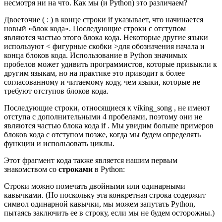
несмотря ни на что. Как мы (и Python) это различаем?
Двоеточие ( : ) в конце строки if указывает, что начинается
новый «блок кода». Последующие строки с отступом
являются частью этого блока кода. Некоторые другие языки
используют < фигурные скобки >для обозначения начала и
конца блоков кода. Использование в Python значимых
пробелов может удивить программистов, которые привыкли к
другим языкам, но на практике это приводит к более
согласованному и читаемому коду, чем языки, которые не
требуют отступов блоков кода.
Последующие строки, относящиеся к viking_song , не имеют
отступа с дополнительными 4 пробелами, поэтому они не
являются частью блока кода if . Мы увидим больше примеров
блоков кода с отступом позже, когда мы будем определять
функции и использовать циклы.
Этот фрагмент кода также является нашим первым
знакомством со
строками
в ​​Python:
Строки можно помечать двойными или одинарными
кавычками. (Но поскольку эта конкретная строка содержит
символ одинарной кавычки, мы можем запутать Python,
пытаясь заключить ее в строку, если мы не будем осторожны.)