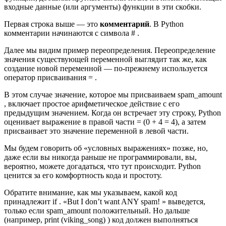
входные данные (или аргументы) функции в эти скобки.
Первая строка выше — это
комментарий
. В Python
комментарии начинаются с символа # .
Далее мы видим пример переопределения. Переопределение
значения существующей переменной выглядит так же, как
создание новой переменной — по-прежнему используется
оператор присваивания = .
В этом случае значение, которое мы присваиваем spam_amount
, включает простое арифметическое действие с его
предыдущим значением. Когда он встречает эту строку, Python
оценивает выражение в правой части = (0 + 4 = 4), а затем
присваивает это значение переменной в левой части.
Мы будем говорить об «условных выражениях» позже, но,
даже если вы никогда раньше не программировали, вы,
вероятно, можете догадаться, что тут происходит. Python
ценится за его комфортность кода и простоту.
Обратите внимание, как мы указываем, какой код
принадлежит if . «But I don’t want ANY spam! » выведется,
только если spam_amount положительный. Но дальше
(например, print (viking_song) ) код должен выполняться