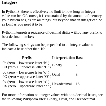
Integers
In Python 3, there is effectively no limit to how long an integer
value can be. Of course, it is constrained by the amount of memory
your system has, as are all things, but beyond that an integer can be
as long as you need it to be:
Python interprets a sequence of decimal digits without any prefix to
be a decimal number:
The following strings can be prepended to an integer value to
indicate a base other than 10:
Prefix
Interpretation
Base
0b (zero + lowercase letter ‘b’ )
Binary
2
0B (zero + uppercase letter ‘B’ )
0o (zero + lowercase letter ‘o’ )
Octal
8
0O (zero + uppercase letter ‘O’ )
0x (zero + lowercase letter ‘x’ )
Hexadecimal
16
0X (zero + uppercase letter ‘X’ )
For more information on integer values with non-decimal bases, see
the following Wikipedia sites: Binary, Octal, and Hexadecimal.