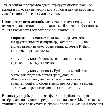
Эта забавная программа демонстрирует многие важные
аспекты того, как выглядит код Python и как он работает.
Давайте подробнее рассмотрим код.
Присвоение переменной
: здесь мы создаем переменную с
именем spam_amount и присваиваем ей значение 0 используя
= , что называется оператором присваивания.
Обратите внимание
: если вы программировали
на других языках (например, Java или C ++), вы
могли заметить некоторые вещи, которые Python
не требует от нас здесь:
• нам не нужно объявлять spam_amount перед
присвоением ему значения
• нам не нужно указывать Python, на какой тип
значения будет ссылаться spam_amount .
Фактически, мы даже можем переназначить
spam_amount для обозначения другого типа вещей,
таких как строка или логическое значение.
Вызов функций
: print — это функция Python, которая
отображает на экране переданное ей значение. Мы вызываем
функции, добавляя круглые скобки после их имени и помещая