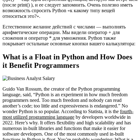
(после print() ), и ее следует запомнить. Очень полезно иметь
возможность спросить Python «к какому типу вещей
относиться это?».
Естественное желание действий с числами — выполнять
арифметические операции. Мы видели оператор + для
сложения и оператор * для умножения. Python также
покрывает остальные основные кнопки вашего калькулятора:
What is a Float in Python and How Does
it Benefit Programmers
Guido Van Rossum, the creator of the Python programming
language, said, “Python is an experiment in how much freedom
programmers need. Too much freedom and nobody can read
another’s code; too little and expressiveness is endangered.” No
wonder Python is so popular. According to Statista, it is the
fourth-
most utilized programming language
by developers worldwide in
2022. Here’s why. It offers flexibility and high scalability and has
numerous in-built libraries and functions that make it easier for
software developers. One of the most commonly used in-built
functions in Python is float. You’re probably wondering: What is a