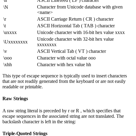
\n
ASCII Linefeed ( LF ) character
Character from Unicode database with given
\N
<name>
\r
ASCII Carriage Return ( CR ) character
\t
ASCII Horizontal Tab ( TAB ) character
\uxxxx
Unicode character with 16-bit hex value xxxx
Unicode character with 32-bit hex value
\Uxxxxxxxx
xxxxxxxx
\v
ASCII Vertical Tab ( VT ) character
\ooo
Character with octal value ooo
\xhh
Character with hex value hh
This type of escape sequence is typically used to insert characters
that are not readily generated from the keyboard or are not easily
readable or printable.
Raw Strings
A raw string literal is preceded by r or R , which specifies that
escape sequences in the associated string are not translated. The
backslash character is left in the string:
Triple-Quoted Strings